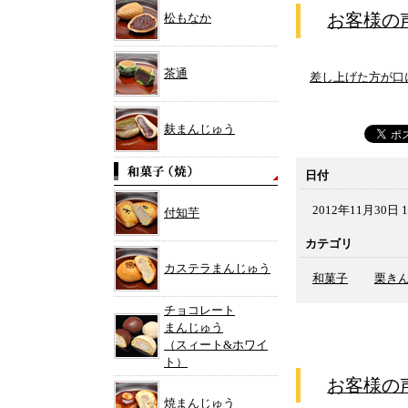
松もなか
お客様の
茶通
差し上げた方が口
麸まんじゅう
日付
2012年11月30日 1
付知芋
カテゴリ
カステラまんじゅう
和菓子
栗き
チョコレート
まんじゅう
（スィート&ホワイ
ト）
お客様の
焼まんじゅう