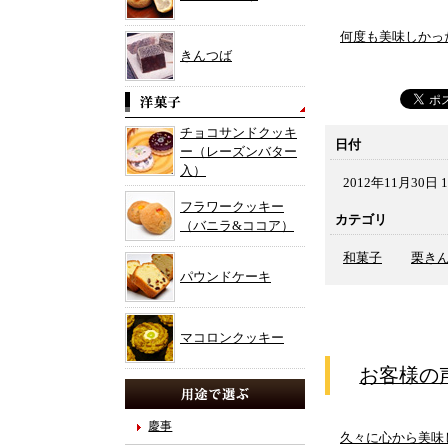
何度も美味しかっ
きんつば
チョコサンドクッキ
日付
ー（レーズンバター
入）
2012年11月30日 1
フラワークッキー
カテゴリ
（バニラ&ココア）
和菓子
栗き
パウンドケーキ
マコロンクッキー
お客様の
慶事
久々に心から美味