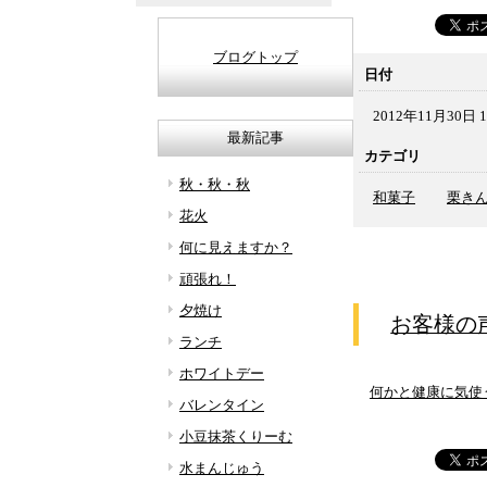
ブログトップ
日付
2012年11月30日 1
最新記事
カテゴリ
秋・秋・秋
和菓子
栗き
花火
何に見えますか？
頑張れ！
夕焼け
お客様の
ランチ
ホワイトデー
何かと健康に気使
バレンタイン
小豆抹茶くりーむ
水まんじゅう