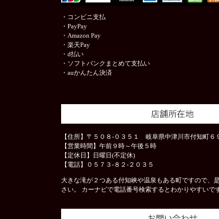
・コンビニ支払
・PayPay
・Amazon Pay
・楽天Pay
・d払い
・ソフトバンクまとめて支払い
・auかんたん決済
【住所】〒５０８-０３５１ 岐阜県中津川市付知町６９
【営業時間】午前９時～午後５時
【定休日】日曜日(不定休)
【電話】０５７３-８２-２０３５
大きな滝が２つある付知峡や温泉もある町ですので、
さい。 カーナビで電話番号検索するとわかりやすいで