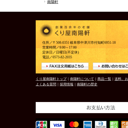
南陽軒
住所／〒508-0351 岐阜県中津川市付知町6951-18
営業時間／9:00～17:00
定休日／日曜日(不定休)
電話／0573-82-2035
くり屋南陽軒トップ
｜
南陽軒について
｜
商品一覧
｜
送料、
よくある質問
｜
採用情報
｜
南陽軒の歴史