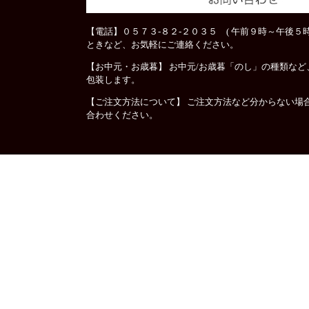
【電話】０５７３-８２-２０３５ ( 午前９時～午後５時
ときなど、お気軽にご連絡ください。
【お中元・お歳暮】 お中元/お歳暮「のし」の種類な
包装します。
【ご注文方法について】 ご注文方法など分からない場
合わせください。