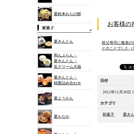
栗粉本わらび餅
お客様の
栗きんとん
祖父母宅に敬老の
とのことでした（
和んぶらん・
栗きんとん・
生クリーム大福
栗きんとん・
日付
柿栗詰め合わせ
2012年11月30日 1
栗ようかん
カテゴリ
和菓子
栗き
栗もなか