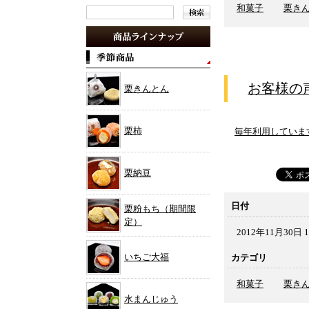
和菓子
栗き
お客様の
栗きんとん
栗柿
毎年利用していま
栗納豆
日付
栗粉もち（期間限
定）
2012年11月30日 1
いちご大福
カテゴリ
和菓子
栗き
水まんじゅう