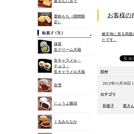
栗まんじゅう
お客様の
栗粉もち（期間限
定）
被災地に居る両親
たです。
抹茶
生クリーム大福
生キャラメル・
チョコ・
生キャラメル大福
日付
2012年11月30日 1
吹雪
カテゴリ
じょうよ饅頭
和菓子
栗き
くるみもなか