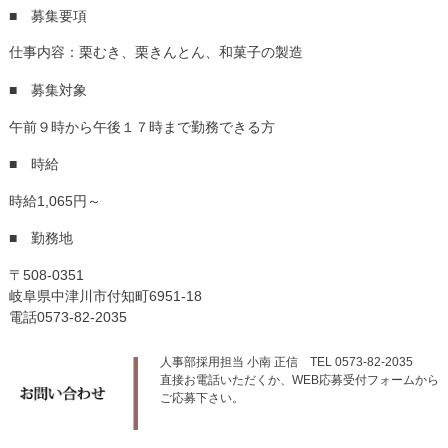
■ 募集要項
仕事内容：栗むき、栗きんとん、和菓子の製造
■ 募集対象
午前９時から午後１７時まで勤務できる方
■ 時給
時給1,065円～
■ 勤務地
〒508-0351
岐阜県中津川市付知町6951-18
電話0573-82-2035
人事部採用担当 小南 正信 TEL 0573-82-2035
直接お電話いただくか、WEB応募受付フォームから
ご応募下さい。