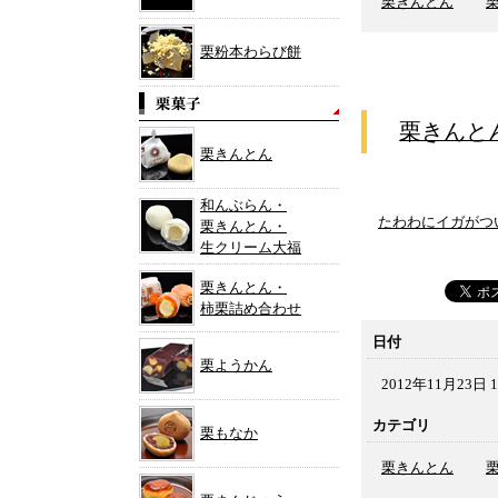
栗きんとん
栗粉本わらび餅
栗きんと
栗きんとん
和んぶらん・
たわわにイガがつ
栗きんとん・
生クリーム大福
栗きんとん・
柿栗詰め合わせ
日付
栗ようかん
2012年11月23日 1
カテゴリ
栗もなか
栗きんとん