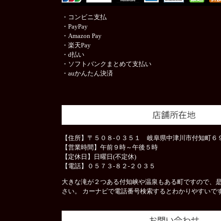
・コンビニ支払
・PayPay
・Amazon Pay
・楽天Pay
・d払い
・ソフトバンクまとめて支払い
・auかんたん決済
【住所】〒５０８-０３５１ 岐阜県中津川市付知町６９
【営業時間】午前９時～午後５時
【定休日】日曜日(不定休)
【電話】０５７３-８２-２０３５
大きな滝が２つある付知峡や温泉もある町ですので、
さい。 カーナビで電話番号検索するとわかりやすいで