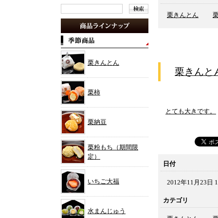
栗きんとん
栗きんとん
栗きんと
栗柿
とても大きです。
栗納豆
栗粉もち（期間限
定）
日付
いちご大福
2012年11月23日 1
カテゴリ
水まんじゅう