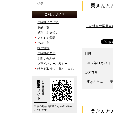
仏事
栗きんと
南陽軒について
この地域の栗農家
商品一覧
送料、お支払い
よくある質問
FAX注文
採用情報
日付
南陽軒の歴史
お問い合わせ
2012年11月23日 1
プライバシーポリシー
特定商取引法に基づく表記
カテゴリ
栗きんとん
当店の商品は携帯でもお買い求めい
栗きん
ただけます。