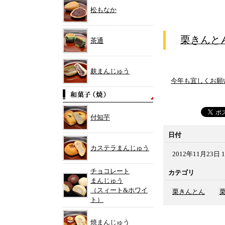
松もなか
栗きんと
茶通
麸まんじゅう
今年も宜しくお願いし
付知芋
日付
カステラまんじゅう
2012年11月23日 1
チョコレート
カテゴリ
まんじゅう
（スィート&ホワイ
栗きんとん
ト）
焼まんじゅう