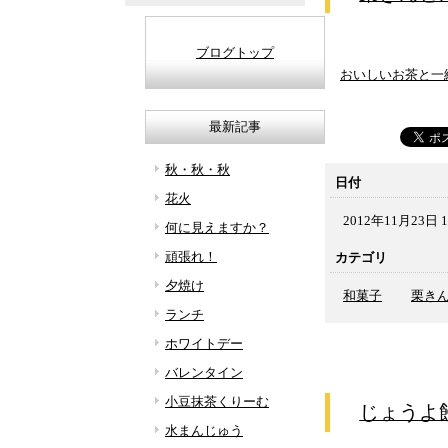
ブログトップ
おいしいお茶と一
最新記事
秋・秋・秋
日付
花火
2012年11月23日 1
何に見えますか？
頑張れ！
カテゴリ
夕焼け
和菓子
栗き
ランチ
ホワイトデー
バレンタイン
小豆抹茶くりーむ
じょうよ
水まんじゅう