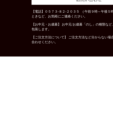
【電話】０５７３-８２-２０３５ ( 午前９時～午後５時
ときなど、お気軽にご連絡ください。
【お中元・お歳暮】 お中元/お歳暮「のし」の種類な
包装します。
【ご注文方法について】 ご注文方法など分からない場
合わせください。