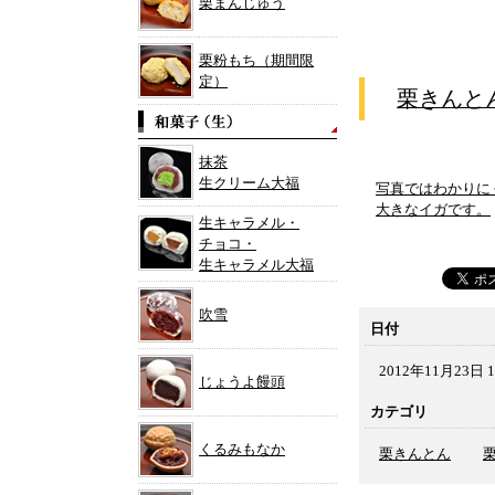
栗まんじゅう
栗粉もち（期間限
定）
栗きんと
抹茶
生クリーム大福
写真ではわかりに
大きなイガです。
生キャラメル・
チョコ・
生キャラメル大福
吹雪
日付
2012年11月23日 1
じょうよ饅頭
カテゴリ
くるみもなか
栗きんとん