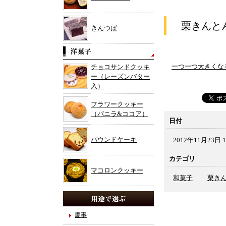
栗きんと
きんつば
一つ一つ大きくな
チョコサンドクッキ
ー（レーズンバター
入）
フラワークッキー
（バニラ&ココア）
日付
パウンドケーキ
2012年11月23日 1
カテゴリ
マコロンクッキー
和菓子
栗き
慶事