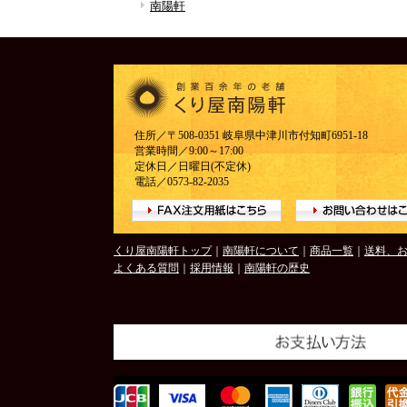
南陽軒
住所／〒508-0351 岐阜県中津川市付知町6951-18
営業時間／9:00～17:00
定休日／日曜日(不定休)
電話／0573-82-2035
くり屋南陽軒トップ
｜
南陽軒について
｜
商品一覧
｜
送料、
よくある質問
｜
採用情報
｜
南陽軒の歴史