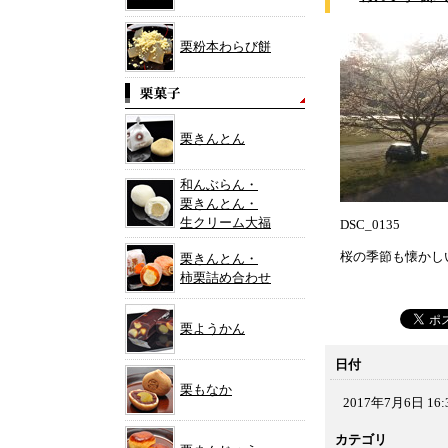
栗粉本わらび餅
栗きんとん
和んぶらん・
栗きんとん・
生クリーム大福
DSC_0135
桜の季節も懐かし
栗きんとん・
柿栗詰め合わせ
栗ようかん
日付
栗もなか
2017年7月6日 16:
カテゴリ