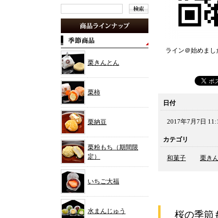
ライン＠始めまし
栗きんとん
栗柿
日付
2017年7月7日 11:
栗納豆
カテゴリ
栗粉もち（期間限
定）
和菓子
栗き
いちご大福
水まんじゅう
桜の季節