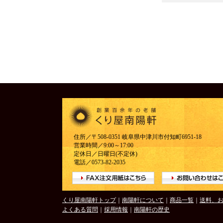
住所／〒508-0351 岐阜県中津川市付知町6951-18
営業時間／9:00～17:00
定休日／日曜日(不定休)
電話／0573-82-2035
くり屋南陽軒トップ
｜
南陽軒について
｜
商品一覧
｜
送料、
よくある質問
｜
採用情報
｜
南陽軒の歴史