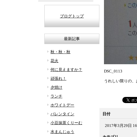
ブログトップ
最新記事
秋・秋・秋
花火
何に見えますか？
DSC_0113
頑張れ！
うれしい限りの、
夕焼け
ランチ
ホワイトデー
バレンタイン
日付
小豆抹茶くりーむ
2017年3月29日 16
水まんじゅう
カテゴリ