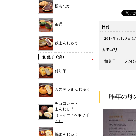
松もなか
茶通
日付
2017年3月29日 17
麸まんじゅう
カテゴリ
和菓子
未分
付知芋
カステラまんじゅう
昨年の母
チョコレート
まんじゅう
（スィート&ホワイ
ト）
焼まんじゅう