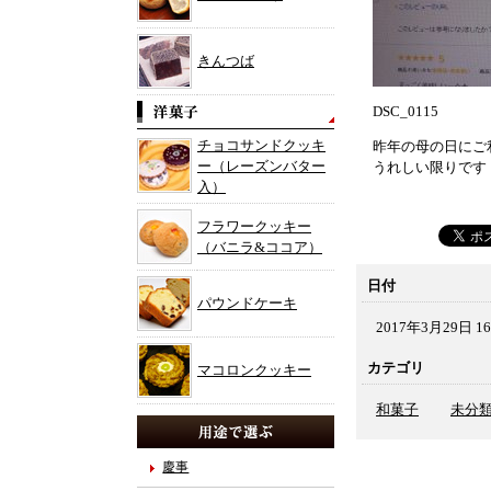
きんつば
DSC_0115
チョコサンドクッキ
昨年の母の日にご
ー（レーズンバター
うれしい限りです
入）
フラワークッキー
（バニラ&ココア）
日付
パウンドケーキ
2017年3月29日 16
カテゴリ
マコロンクッキー
和菓子
未分
慶事