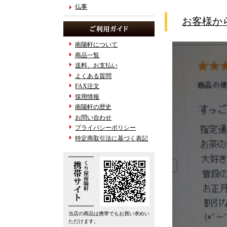
仏事
お客様か
南陽軒について
商品一覧
送料、お支払い
よくある質問
FAX注文
採用情報
南陽軒の歴史
お問い合わせ
プライバシーポリシー
特定商取引法に基づく表記
当店の商品は携帯でもお買い求めい
ただけます。