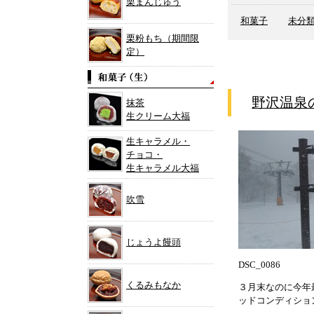
栗まんじゅう
和菓子
未分
栗粉もち（期間限
定）
野沢温泉
抹茶
生クリーム大福
生キャラメル・
チョコ・
生キャラメル大福
吹雪
じょうよ饅頭
DSC_0086
くるみもなか
３月末なのに今年
ッドコンディショ