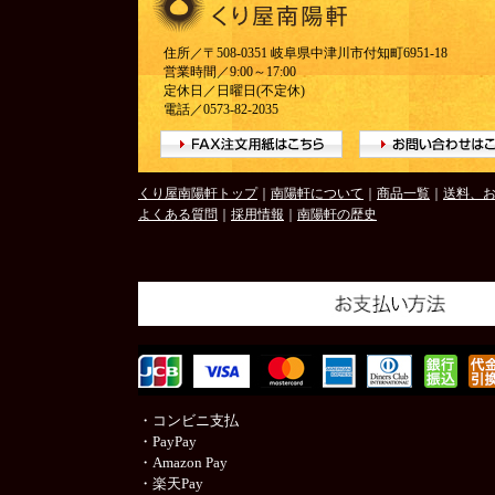
住所／〒508-0351 岐阜県中津川市付知町6951-18
営業時間／9:00～17:00
定休日／日曜日(不定休)
電話／0573-82-2035
くり屋南陽軒トップ
｜
南陽軒について
｜
商品一覧
｜
送料、
よくある質問
｜
採用情報
｜
南陽軒の歴史
・コンビニ支払
・PayPay
・Amazon Pay
・楽天Pay