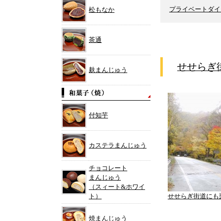
プライベートダイ
松もなか
茶通
せせらぎ
麸まんじゅう
付知芋
カステラまんじゅう
チョコレート
まんじゅう
（スィート&ホワイ
ト）
せせらぎ街道にも
焼まんじゅう