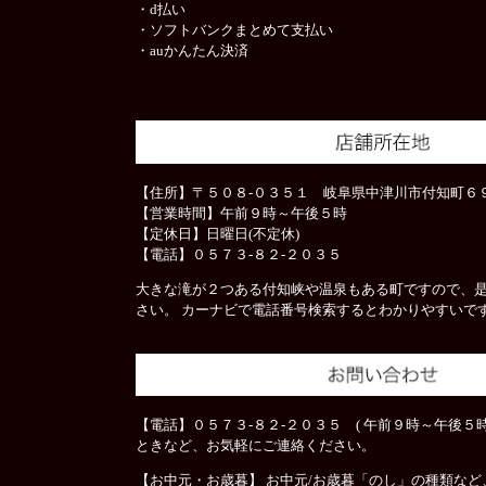
・d払い
・ソフトバンクまとめて支払い
・auかんたん決済
【住所】〒５０８-０３５１ 岐阜県中津川市付知町６９
【営業時間】午前９時～午後５時
【定休日】日曜日(不定休)
【電話】０５７３-８２-２０３５
大きな滝が２つある付知峡や温泉もある町ですので、
さい。 カーナビで電話番号検索するとわかりやすいで
【電話】０５７３-８２-２０３５ ( 午前９時～午後５時
ときなど、お気軽にご連絡ください。
【お中元・お歳暮】 お中元/お歳暮「のし」の種類な