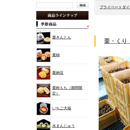
プライベートダイ
栗きんとん
栗・くり
栗柿
栗納豆
栗粉もち（期間限
定）
いちご大福
水まんじゅう