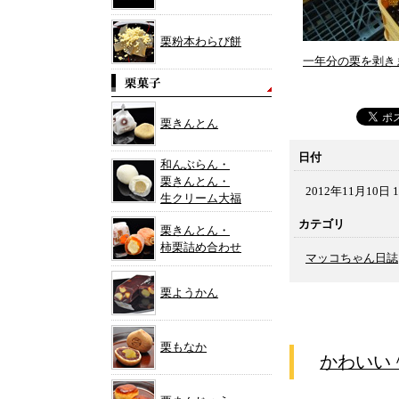
栗粉本わらび餅
一年分の栗を剥き
栗きんとん
日付
和んぶらん・
栗きんとん・
2012年11月10日 1
生クリーム大福
カテゴリ
栗きんとん・
柿栗詰め合わせ
マッコちゃん日誌
栗ようかん
栗もなか
かわいい