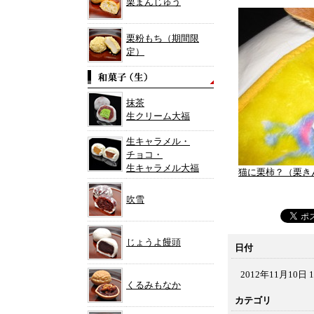
栗まんじゅう
栗粉もち（期間限
定）
抹茶
生クリーム大福
生キャラメル・
チョコ・
生キャラメル大福
猫に栗柿？（栗き
吹雪
じょうよ饅頭
日付
2012年11月10日 1
くるみもなか
カテゴリ