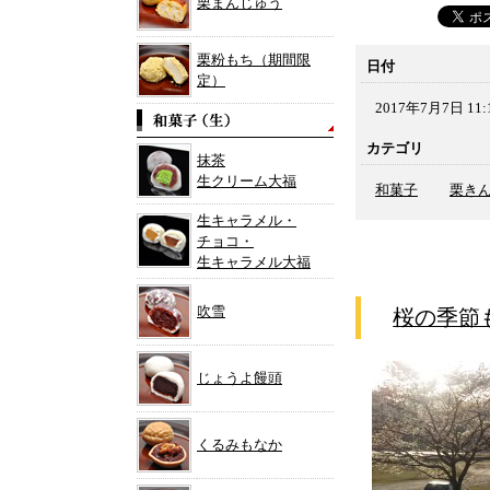
栗まんじゅう
栗粉もち（期間限
日付
定）
2017年7月7日 11:
カテゴリ
抹茶
生クリーム大福
和菓子
栗き
生キャラメル・
チョコ・
生キャラメル大福
吹雪
桜の季節
じょうよ饅頭
くるみもなか