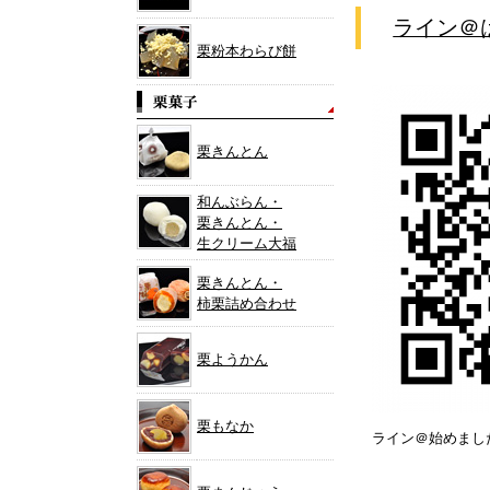
ライン＠
栗粉本わらび餅
栗きんとん
和んぶらん・
栗きんとん・
生クリーム大福
栗きんとん・
柿栗詰め合わせ
栗ようかん
栗もなか
ライン＠始めまし