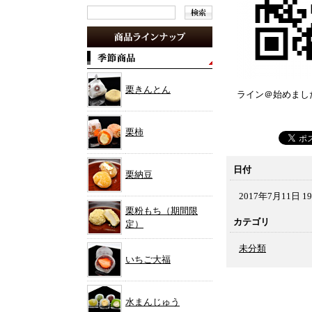
栗きんとん
ライン＠始めまし
栗柿
日付
栗納豆
2017年7月11日 19
栗粉もち（期間限
カテゴリ
定）
未分類
いちご大福
水まんじゅう