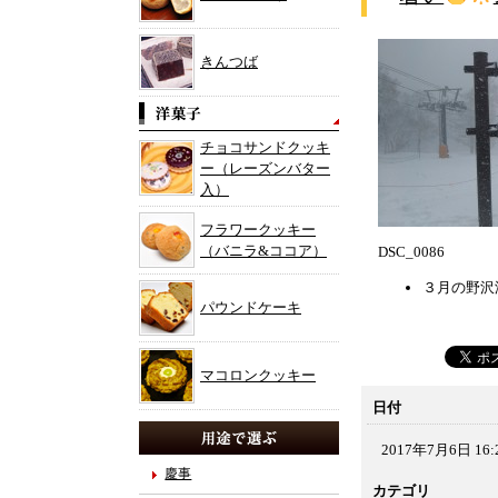
きんつば
チョコサンドクッキ
ー（レーズンバター
入）
フラワークッキー
（バニラ&ココア）
DSC_0086
３月の野沢
パウンドケーキ
マコロンクッキー
日付
2017年7月6日 16:
慶事
カテゴリ