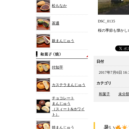
松もなか
DSC_0135
茶通
桜の季節も懐かし
麸まんじゅう
日付
付知芋
2017年7月6日 16:
カテゴリ
カステラまんじゅう
和菓子
未分
チョコレート
まんじゅう
（スィート&ホワイ
ト）
暑い
焼まんじゅう