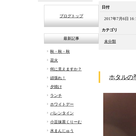
日付
ブログトップ
2017年7月6日 16:
カテゴリ
最新記事
未分類
秋・秋・秋
花火
何に見えますか？
ホタルの
頑張れ！
夕焼け
ランチ
ホワイトデー
バレンタイン
小豆抹茶くりーむ
水まんじゅう