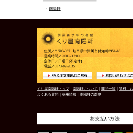
南陽軒
住所／〒508-0351 岐阜県中津川市付知町6951-18
営業時間／9:00～17:00
定休日／日曜日(不定休)
電話／0573-82-2035
くり屋南陽軒トップ
｜
南陽軒について
｜
商品一覧
｜
送料、
よくある質問
｜
採用情報
｜
南陽軒の歴史