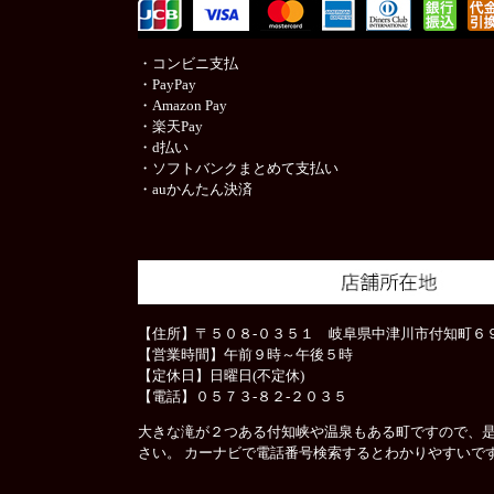
・コンビニ支払
・PayPay
・Amazon Pay
・楽天Pay
・d払い
・ソフトバンクまとめて支払い
・auかんたん決済
【住所】〒５０８-０３５１ 岐阜県中津川市付知町６９
【営業時間】午前９時～午後５時
【定休日】日曜日(不定休)
【電話】０５７３-８２-２０３５
大きな滝が２つある付知峡や温泉もある町ですので、
さい。 カーナビで電話番号検索するとわかりやすいで