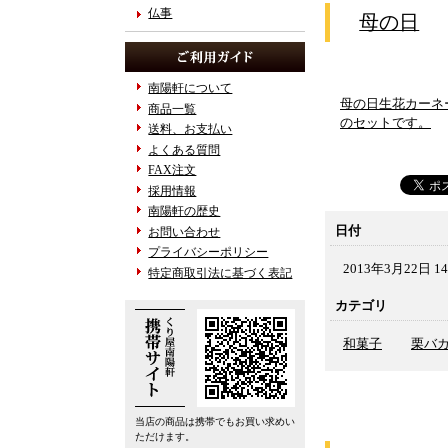
仏事
母の日
南陽軒について
母の日生花カーネ
商品一覧
のセットです。
送料、お支払い
よくある質問
FAX注文
採用情報
南陽軒の歴史
日付
お問い合わせ
プライバシーポリシー
2013年3月22日 14
特定商取引法に基づく表記
カテゴリ
和菓子
栗バ
当店の商品は携帯でもお買い求めい
ただけます。