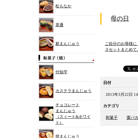
松もなか
母の日
茶通
麸まんじゅう
ご自分のお母様に
３セットまとめて
付知芋
日付
カステラまんじゅう
2013年3月22日 14
チョコレート
カテゴリ
まんじゅう
（スィート&ホワイ
和菓子
栗バ
ト）
焼まんじゅう