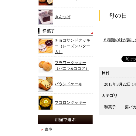
母の日
きんつば
８種類の味が楽し
チョコサンドクッキ
ー（レーズンバター
入）
フラワークッキー
（バニラ&ココア）
日付
パウンドケーキ
2013年3月22日 14
カテゴリ
マコロンクッキー
和菓子
栗バ
慶事