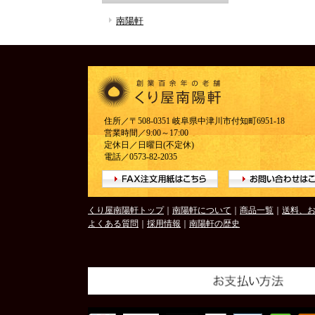
南陽軒
住所／〒508-0351 岐阜県中津川市付知町6951-18
営業時間／9:00～17:00
定休日／日曜日(不定休)
電話／0573-82-2035
くり屋南陽軒トップ
｜
南陽軒について
｜
商品一覧
｜
送料、
よくある質問
｜
採用情報
｜
南陽軒の歴史