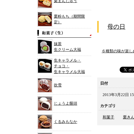
栗まんじゅう
栗粉もち（期間限
定）
母の日
抹茶
生クリーム大福
６種類の味が楽し
生キャラメル・
チョコ・
生キャラメル大福
日付
吹雪
2013年3月22日 15
じょうよ饅頭
カテゴリ
和菓子
栗き
くるみもなか