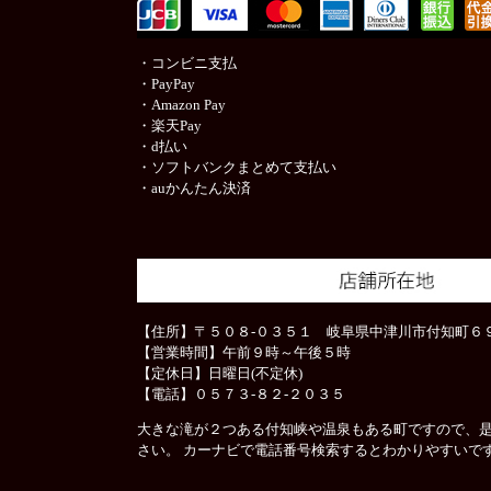
・コンビニ支払
・PayPay
・Amazon Pay
・楽天Pay
・d払い
・ソフトバンクまとめて支払い
・auかんたん決済
【住所】〒５０８-０３５１ 岐阜県中津川市付知町６９
【営業時間】午前９時～午後５時
【定休日】日曜日(不定休)
【電話】０５７３-８２-２０３５
大きな滝が２つある付知峡や温泉もある町ですので、
さい。 カーナビで電話番号検索するとわかりやすいで