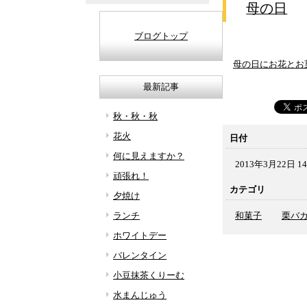
母の日
ブログトップ
母の日にお花とお
最新記事
秋・秋・秋
花火
日付
何に見えますか？
2013年3月22日 14
頑張れ！
カテゴリ
夕焼け
ランチ
和菓子
栗バ
ホワイトデー
バレンタイン
小豆抹茶くりーむ
水まんじゅう