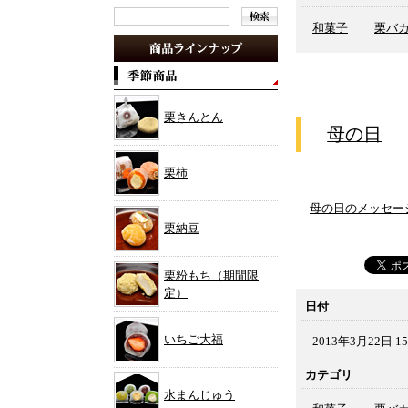
和菓子
栗バ
栗きんとん
母の日
栗柿
母の日のメッセー
栗納豆
栗粉もち（期間限
定）
日付
いちご大福
2013年3月22日 15
カテゴリ
水まんじゅう