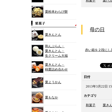
和菓子
栗バ
栗粉本わらび餅
母の日
栗きんとん
和んぶらん・
赤い箱を２段にし
栗きんとん・
生クリーム大福
栗きんとん・
柿栗詰め合わせ
日付
栗ようかん
2013年3月22日 15
カテゴリ
栗もなか
和菓子
栗き