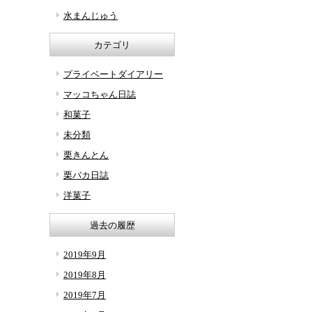
水まんじゅう
カテゴリ
プライベートダイアリー
マッコちゃん日誌
和菓子
未分類
栗きんとん
栗バカ日誌
洋菓子
過去の履歴
2019年9月
2019年8月
2019年7月