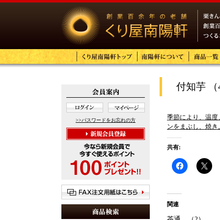
付知芋 （
季節により、温度
>>パスワードをお忘れの方
ンをまぶし、焼き
共有:
Facebook
ク
で
リ
共
ッ
有
ク
す
し
る
て
に
X
関連
は
で
ク
共
茶通 （2）