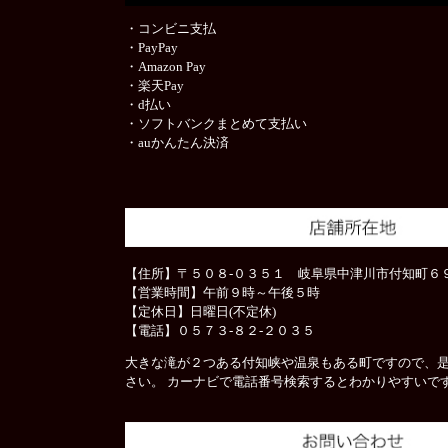
・コンビニ支払
・PayPay
・Amazon Pay
・楽天Pay
・d払い
・ソフトバンクまとめて支払い
・auかんたん決済
【住所】〒５０８-０３５１ 岐阜県中津川市付知町６９
【営業時間】午前９時～午後５時
【定休日】日曜日(不定休)
【電話】０５７３-８２-２０３５
大きな滝が２つある付知峡や温泉もある町ですので、
さい。 カーナビで電話番号検索するとわかりやすいで