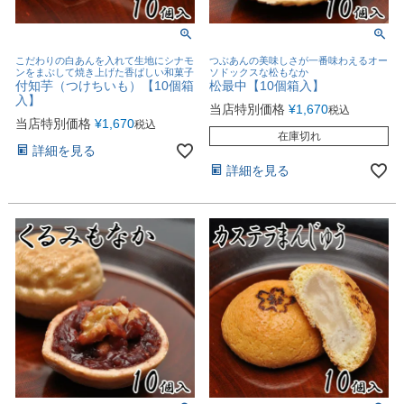
こだわりの白あんを入れて生地にシナモ
つぶあんの美味しさが一番味わえるオー
ンをまぶして焼き上げた香ばしい和菓子
ソドックスな松もなか
付知芋（つけちいも）【10個箱
松最中【10個箱入】
入】
当店特別価格
¥
1,670
税込
当店特別価格
¥
1,670
税込
在庫切れ
詳細を見る
詳細を見る