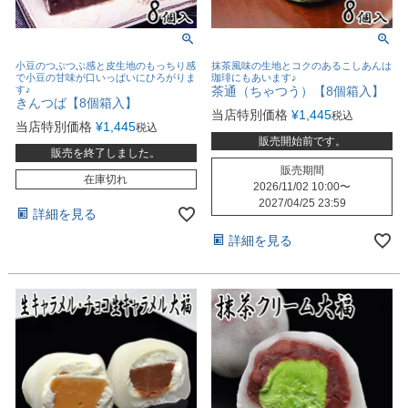
小豆のつぶつぶ感と皮生地のもっちり感
抹茶風味の生地とコクのあるこしあんは
で小豆の甘味が口いっぱいにひろがりま
珈琲にもあいます♪
す♪
茶通（ちゃつう）【8個箱入】
きんつば【8個箱入】
当店特別価格
¥
1,445
税込
当店特別価格
¥
1,445
税込
販売開始前です。
販売を終了しました。
販売期間
在庫切れ
2026/11/02 10:00
〜
2027/04/25 23:59
詳細を見る
詳細を見る