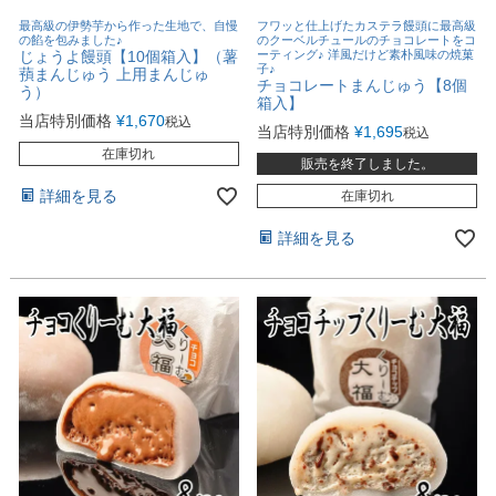
最高級の伊勢芋から作った生地で、自慢
フワッと仕上げたカステラ饅頭に最高級
の餡を包みました♪
のクーベルチュールのチョコレートをコ
じょうよ饅頭【10個箱入】（薯
ーティング♪ 洋風だけど素朴風味の焼菓
子♪
蕷まんじゅう 上用まんじゅ
チョコレートまんじゅう【8個
う）
箱入】
当店特別価格
¥
1,670
税込
当店特別価格
¥
1,695
税込
在庫切れ
販売を終了しました。
詳細を見る
在庫切れ
詳細を見る