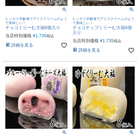
ヒンヤリ半解凍でアイスクリームのよう
ヒンヤリ半解凍でアイスクリームのよう
で美味しい！
で美味しい！
チョコくりーむ大福8個入り
チョコチップくりーむ大福8個
入り
当店特別価格
¥
1,735
税込
当店特別価格
¥
1,735
税込
詳細を見る
詳細を見る