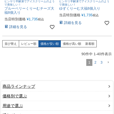
ヒンヤリ半解凍でアイスクリームのよう
ヒンヤリ半解凍でアイスクリームのよう
で美味しい！
で美味しい！
ブルーベリーくりーむチーズ大
ゆずくりーむ大福8個入り
福8個入り
当店特別価格
¥
1,735
税込
当店特別価格
¥
1,735
税込
詳細を見る
詳細を見る
並び替え
レビュー順
価格が安い順
価格が高い順
新着順
90
件中
1
-
40
件表示
1
2
3
商品ラインナップ
価格別で選ぶ
用途で選ぶ