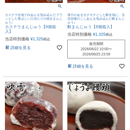
カステラ生地で白あんを包み込んだフワ
弾力のあるモチモチとした麩生地に、当
ッとした香ばしい口当たりの焼きまんじ
店自慢のこしあんを包み込んだ麩まんじ
ゅう♪
ゅう♪
カステラまんじゅう【8個箱
麩まんじゅう【8個箱入】
入】
当店特別価格
¥
1,325
税込
当店特別価格
¥
1,325
税込
販売期間
詳細を見る
2026/06/22 10:00
〜
2026/08/25 23:59
詳細を見る