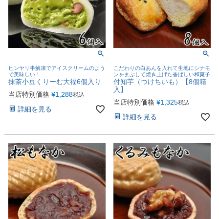
ヒンヤリ半解凍でアイスクリームのよう
こだわりの白あんを入れて生地にシナモ
で美味しい！
ンをまぶして焼き上げた香ばしい和菓子
抹茶小豆くりーむ大福6個入り
付知芋（つけちいも）【8個箱
入】
当店特別価格
¥
1,288
税込
当店特別価格
¥
1,325
税込
詳細を見る
詳細を見る