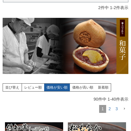
2
件中
1
-
2
件表示
並び替え
レビュー順
価格が安い順
価格が高い順
新着順
90
件中
1
-
40
件表示
1
2
3