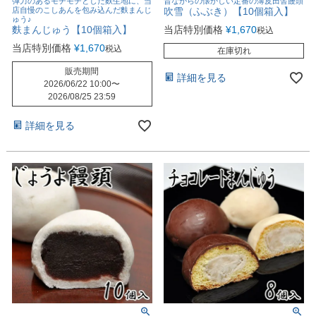
弾力のあるモチモチとした麩生地に、当
昔ながらの懐かしい定番の薄皮田舎饅頭
店自慢のこしあんを包み込んだ麩まんじ
吹雪（ふぶき）【10個箱入】
ゅう♪
麩まんじゅう【10個箱入】
当店特別価格
¥
1,670
税込
当店特別価格
¥
1,670
税込
在庫切れ
販売期間
詳細を見る
2026/06/22 10:00
〜
2026/08/25 23:59
詳細を見る