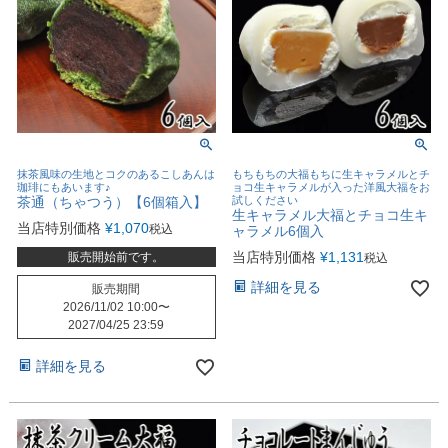
抹茶風味の生地とコクのあるこしあんは
もちもちの大福もちに生キャラメルとチ
珈琲にもあいます♪
ョコ生キャラメルが入った洋風大福をお
茶通（ちゃつう）【6個箱入】
試しください
生キャラメル大福とチョコ生キ
当店特別価格
¥
1,070
税込
ャラメル6個入
当店特別価格
¥
1,131
販売開始前です。
税込
詳細を見る
販売期間
2026/11/02 10:00
〜
2027/04/25 23:59
詳細を見る