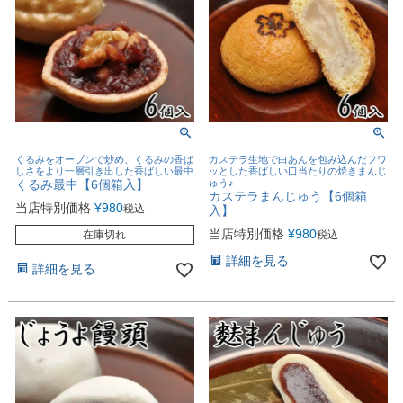
くるみをオーブンで炒め、くるみの香ば
カステラ生地で白あんを包み込んだフワ
しさをより一層引き出した香ばしい最中
ッとした香ばしい口当たりの焼きまんじ
くるみ最中【6個箱入】
ゅう♪
カステラまんじゅう【6個箱
当店特別価格
¥
980
税込
入】
当店特別価格
¥
980
在庫切れ
税込
詳細を見る
詳細を見る