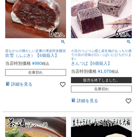
昔ながらの懐かしい定番の薄皮田舎饅頭
小豆のつぶつぶ感と皮生地のもっちり感
吹雪（ふぶき）【6個箱入】
で小豆の甘味が口いっぱいにひろがりま
す♪
当店特別価格
¥
980
きんつば【6個箱入】
税込
当店特別価格
¥
1,070
税込
在庫切れ
販売を終了しました。
詳細を見る
在庫切れ
詳細を見る