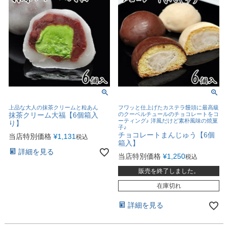
上品な大人の抹茶クリームと粒あん
フワッと仕上げたカステラ饅頭に最高級
抹茶クリーム大福【6個箱入
のクーベルチュールのチョコレートをコ
ーティング♪ 洋風だけど素朴風味の焼菓
り】
子♪
チョコレートまんじゅう【6個
当店特別価格
¥
1,131
税込
箱入】
詳細を見る
当店特別価格
¥
1,250
税込
販売を終了しました。
在庫切れ
詳細を見る