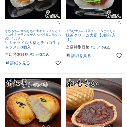
もちもちの大福もちに生キャラメルとチ
上品な大人の抹茶クリームと粒あん
ョコ生キャラメルが入った洋風大福をお
抹茶クリーム大福【8個箱入
試しください
り】
生キャラメル大福とチョコ生キ
ャラメル8個入
当店特別価格
¥
1,543
税込
当店特別価格
¥
1,543
税込
詳細を見る
詳細を見る