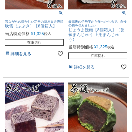
昔ながらの懐かしい定番の薄皮田舎饅頭
最高級の伊勢芋から作った生地で、自慢
吹雪（ふぶき）【8個箱入】
の餡を包みました♪
じょうよ饅頭【8個箱入】（薯
当店特別価格
¥
1,325
税込
蕷まんじゅう 上用まんじゅ
う）
在庫切れ
当店特別価格
¥
1,325
税込
詳細を見る
在庫切れ
詳細を見る