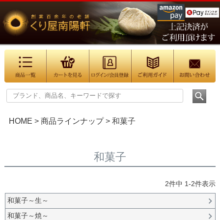
HOME
商品ラインナップ
和菓子
和菓子
2
件中
1
-
2
件表示
和菓子～生～
和菓子～焼～