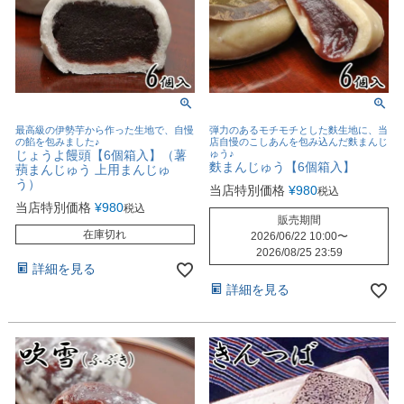
最高級の伊勢芋から作った生地で、自慢
弾力のあるモチモチとした麩生地に、当
の餡を包みました♪
店自慢のこしあんを包み込んだ麩まんじ
じょうよ饅頭【6個箱入】（薯
ゅう♪
麩まんじゅう【6個箱入】
蕷まんじゅう 上用まんじゅ
う）
当店特別価格
¥
980
税込
当店特別価格
¥
980
税込
販売期間
在庫切れ
2026/06/22 10:00
〜
2026/08/25 23:59
詳細を見る
詳細を見る