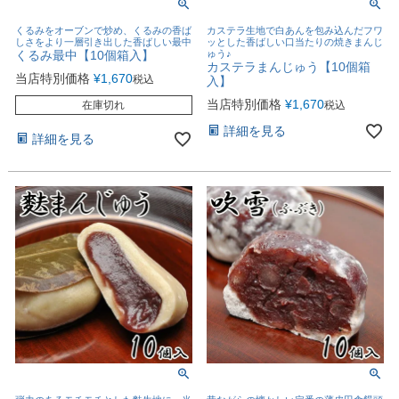
くるみをオーブンで炒め、くるみの香ば
カステラ生地で白あんを包み込んだフワ
しさをより一層引き出した香ばしい最中
ッとした香ばしい口当たりの焼きまんじ
くるみ最中【10個箱入】
ゅう♪
カステラまんじゅう【10個箱
当店特別価格
¥
1,670
税込
入】
当店特別価格
¥
1,670
在庫切れ
税込
詳細を見る
詳細を見る