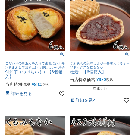
こだわりの白あんを入れて生地にシナモ
つぶあんの美味しさが一番味わえるオー
ンをまぶして焼き上げた香ばしい和菓子
ソドックスな松もなか
付知芋（つけちいも）【6個箱
松最中【6個箱入】
入】
当店特別価格
¥
980
税込
当店特別価格
¥
980
税込
在庫切れ
詳細を見る
詳細を見る