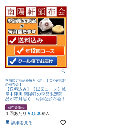
季節限定商品を毎月お届け！栗や南陽軒
の頒布会！
【送料込み】【12回コース】岐
阜中津川 南陽軒の季節限定商
品が毎月届く、お得な頒布会！
頒布会販売
１回あたり
¥
3,500
税込
詳細を見る