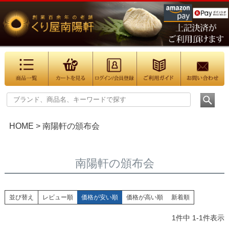
HOME
南陽軒の頒布会
南陽軒の頒布会
並び替え
レビュー順
価格が安い順
価格が高い順
新着順
1
件中
1
-
1
件表示