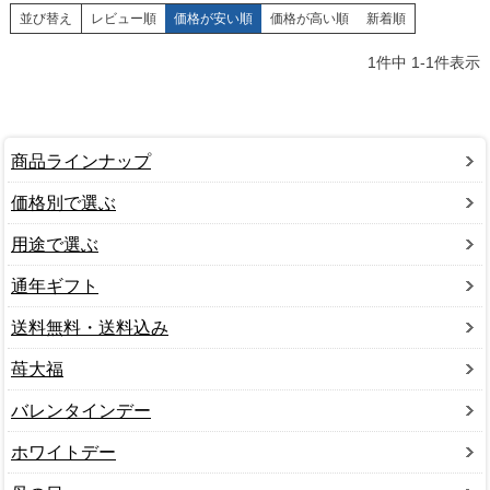
並び替え
レビュー順
価格が安い順
価格が高い順
新着順
1
件中
1
-
1
件表示
商品ラインナップ
価格別で選ぶ
用途で選ぶ
通年ギフト
送料無料・送料込み
苺大福
バレンタインデー
ホワイトデー