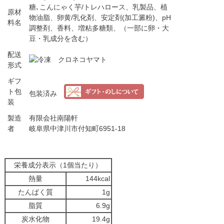
糖､こんにゃく芋/トレハロース、乳製品、植
原材
物油脂、卵黄/乳化剤、安定剤(加工澱粉)、pH
料名
調整剤、香料、増粘多糖類、（一部に卵・大
豆・乳成分を含む）
配送
クロネコヤマト
形式
ギフ
ト包
包装済み
装
製造
有限会社南陽軒
者
岐阜県中津川市付知町6951-18
栄養成分表示（1個当たり）
熱量
144kcal
たんぱく質
1g
脂質
6.9g
炭水化物
19.4g