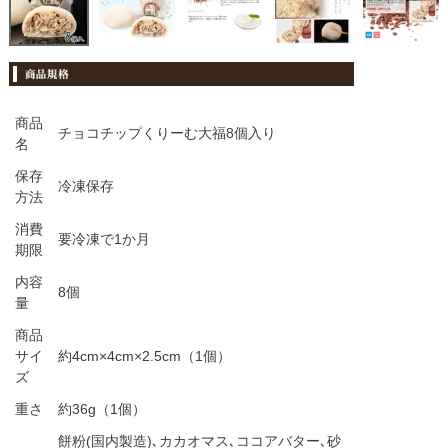
商品
チョコチップくりーむ大福8個入り
名
保存
冷凍保存
方法
消費
要冷凍で1か月
期限
内容
8個
量
商品
サイ
約4cm×4cm×2.5cm（1個）
ズ
重さ
約36g（1個）
餅粉(国内製造)､カカオマス､ココアバター､砂