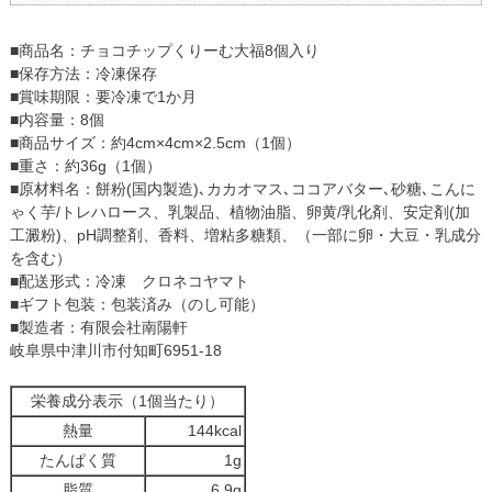
■商品名：チョコチップくりーむ大福8個入り
■保存方法：冷凍保存
■賞味期限：要冷凍で1か月
■内容量：8個
■商品サイズ：約4cm×4cm×2.5cm（1個）
■重さ：約36g（1個）
■原材料名：餅粉(国内製造)､カカオマス､ココアバター､砂糖､こんに
ゃく芋/トレハロース、乳製品、植物油脂、卵黄/乳化剤、安定剤(加
工澱粉)、pH調整剤、香料、増粘多糖類、（一部に卵・大豆・乳成分
を含む）
■配送形式：冷凍 クロネコヤマト
■ギフト包装：包装済み（のし可能）
■製造者：有限会社南陽軒
岐阜県中津川市付知町6951-18
栄養成分表示（1個当たり）
熱量
144kcal
たんぱく質
1g
脂質
6.9g