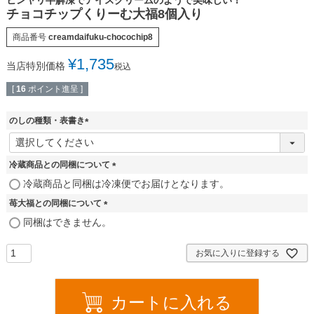
ヒンヤリ半解凍でアイスクリームのようで美味しい！
チョコチップくりーむ大福8個入り
商品番号
creamdaifuku-chocochip8
¥
1,735
当店特別価格
税込
[
16
ポイント進呈 ]
のしの種類・表書き
(
必
須
冷蔵商品との同梱について
)
(
冷蔵商品と同梱は冷凍便でお届けとなります。
必
苺大福との同梱について
須
)
(
同梱はできません。
必
須
お気に入りに登録する
)
カートに入れる