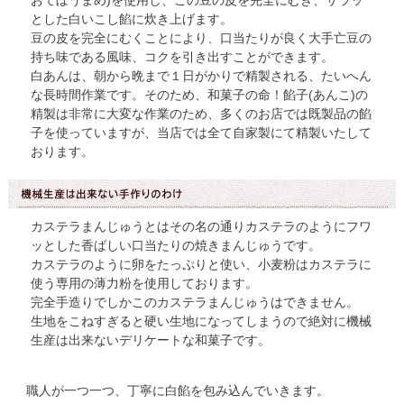
おてぼうまめ)を使用し、この豆の皮を完全にむき、サラッ
とした白いこし餡に炊き上げます。
豆の皮を完全にむくことにより、口当たりが良く大手亡豆の
持ち味である風味、コクを引き出すことができます。
白あんは、朝から晩まで１日がかりで精製される、たいへん
な長時間作業です。そのため、和菓子の命！餡子(あんこ)の
精製は非常に大変な作業のため、多くのお店では既製品の餡
子を使っていますが、当店では全て自家製にて精製いたして
おります。
カステラまんじゅうとはその名の通りカステラのようにフワ
ッとした香ばしい口当たりの焼きまんじゅうです。
カステラのように卵をたっぷりと使い、小麦粉はカステラに
使う専用の薄力粉を使用しております。
完全手造りでしかこのカステラまんじゅうはできません。
生地をこねすぎると硬い生地になってしまうので絶対に機械
生産は出来ないデリケートな和菓子です。
職人が一つ一つ、丁寧に白餡を包み込んでいきます。