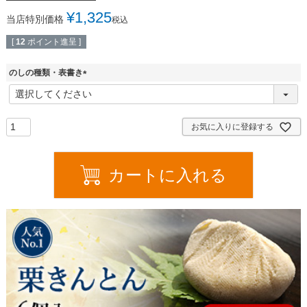
¥
1,325
当店特別価格
税込
[
12
ポイント進呈 ]
のしの種類・表書き
(
必
須
)
お気に入りに登録する
カートに入れる