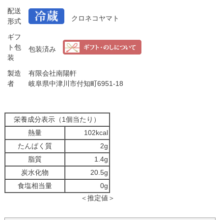
配送
クロネコヤマト
形式
ギフ
ト包
包装済み
装
製造
有限会社南陽軒
者
岐阜県中津川市付知町6951-18
栄養成分表示（1個当たり）
熱量
102kcal
たんぱく質
2g
脂質
1.4g
炭水化物
20.5g
食塩相当量
0g
＜推定値＞