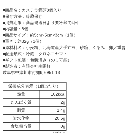
■商品名：カステラ饅頭8個入り
■保存方法：冷蔵保存
■消費期限：商品発送日より要冷蔵で4日
■内容量：8個
■商品サイズ：約5cm×5cm×3cm（1個）
■重さ：約32g（1個）
■原材料名：小麦粉、北海道産大手亡豆、砂糖、くるみ、卵／重曹
■配送形式：冷蔵 クロネコヤマト
■ギフト包装：包装済み（のし可能）
■製造者：有限会社南陽軒
岐阜県中津川市付知町6951-18
栄養成分表示（1個当たり）
熱量
102kcal
たんぱく質
2g
脂質
1.4g
炭水化物
20.5g
食塩相当量
0g