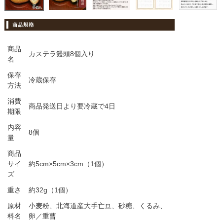
商品
カステラ饅頭8個入り
名
保存
冷蔵保存
方法
消費
商品発送日より要冷蔵で4日
期限
内容
8個
量
商品
サイ
約5cm×5cm×3cm（1個）
ズ
重さ
約32g（1個）
原材
小麦粉、北海道産大手亡豆、砂糖、くるみ、
料名
卵／重曹