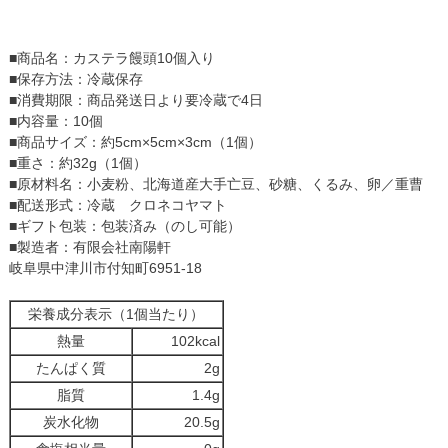
■商品名：カステラ饅頭10個入り
■保存方法：冷蔵保存
■消費期限：商品発送日より要冷蔵で4日
■内容量：10個
■商品サイズ：約5cm×5cm×3cm（1個）
■重さ：約32g（1個）
■原材料名：小麦粉、北海道産大手亡豆、砂糖、くるみ、卵／重曹
■配送形式：冷蔵 クロネコヤマト
■ギフト包装：包装済み（のし可能）
■製造者：有限会社南陽軒
岐阜県中津川市付知町6951-18
栄養成分表示（1個当たり）
熱量
102kcal
たんぱく質
2g
脂質
1.4g
炭水化物
20.5g