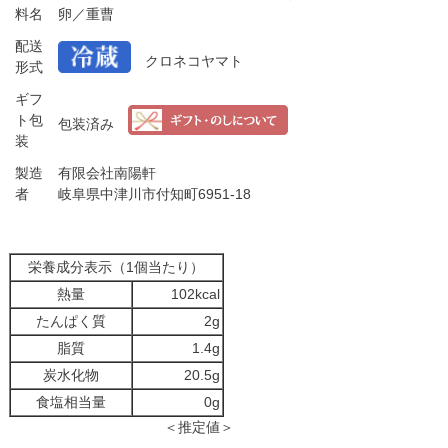
料名
卵／重曹
配送
クロネコヤマト
形式
ギフ
ト包
包装済み
装
製造
有限会社南陽軒
者
岐阜県中津川市付知町6951-18
栄養成分表示（1個当たり）
熱量
102kcal
たんぱく質
2g
脂質
1.4g
炭水化物
20.5g
食塩相当量
0g
＜推定値＞