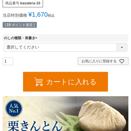
商品番号
kasutera-10
¥
1,670
当店特別価格
税込
[
15
ポイント進呈 ]
のしの種類・表書き
(
必
須
)
お気に入りに登録する
カートに入れる