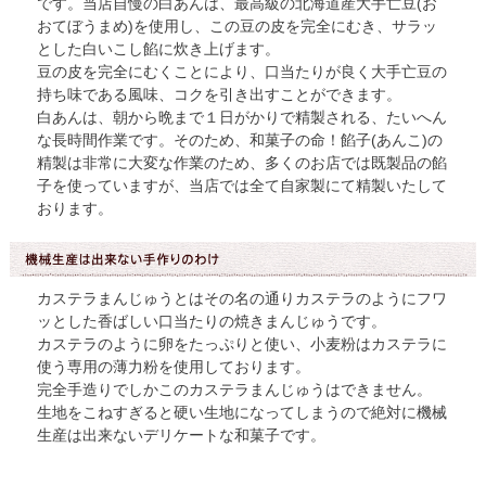
です。当店自慢の白あんは、最高級の北海道産大手亡豆(お
おてぼうまめ)を使用し、この豆の皮を完全にむき、サラッ
とした白いこし餡に炊き上げます。
豆の皮を完全にむくことにより、口当たりが良く大手亡豆の
持ち味である風味、コクを引き出すことができます。
白あんは、朝から晩まで１日がかりで精製される、たいへん
な長時間作業です。そのため、和菓子の命！餡子(あんこ)の
精製は非常に大変な作業のため、多くのお店では既製品の餡
子を使っていますが、当店では全て自家製にて精製いたして
おります。
カステラまんじゅうとはその名の通りカステラのようにフワ
ッとした香ばしい口当たりの焼きまんじゅうです。
カステラのように卵をたっぷりと使い、小麦粉はカステラに
使う専用の薄力粉を使用しております。
完全手造りでしかこのカステラまんじゅうはできません。
生地をこねすぎると硬い生地になってしまうので絶対に機械
生産は出来ないデリケートな和菓子です。