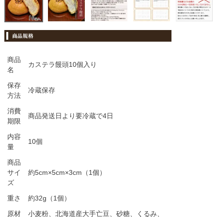
商品
カステラ饅頭10個入り
名
保存
冷蔵保存
方法
消費
商品発送日より要冷蔵で4日
期限
内容
10個
量
商品
サイ
約5cm×5cm×3cm（1個）
ズ
重さ
約32g（1個）
原材
小麦粉、北海道産大手亡豆、砂糖、くるみ、