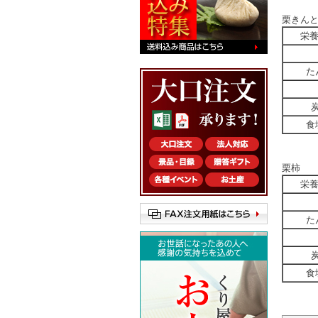
栗きん
栄
た
食
栗柿
栄
た
食