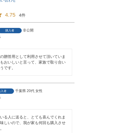
問い合わせ
4.75
4
非公開
購入者
5
の贈答用として利用させて頂いていま
もおいしいと言って、家族で取り合い
うです。
千葉県
20代
女性
購入者
5
いる人に送ると、とても喜んでくれま
味しいので、我が家も何回も購入させ
。