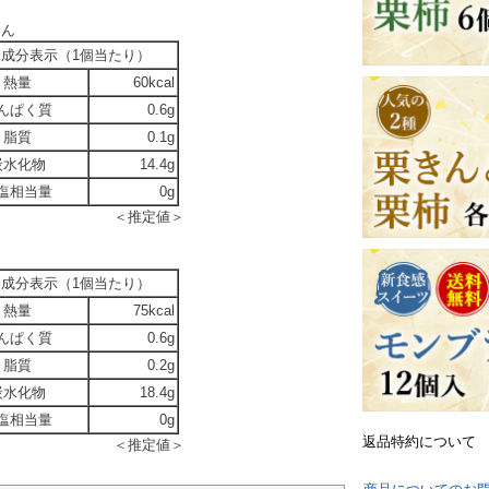
とん
養成分表示（1個当たり）
熱量
60kcal
んぱく質
0.6g
脂質
0.1g
炭水化物
14.4g
塩相当量
0g
＜推定値＞
養成分表示（1個当たり）
熱量
75kcal
んぱく質
0.6g
脂質
0.2g
炭水化物
18.4g
塩相当量
0g
返品特約について
＜推定値＞