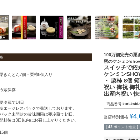
5年10月3日旅サラダで紹介】
100万個完売の
密のケンミンsh
スイッチで紹
ケンミンSHO
栗きんとん7個・栗柿8個入り
・ 栗柿 8個
祝い 御祝 御
冷蔵保存
出産内祝い 快
要冷蔵で14日
商品番号
kuri-kaki
※エージレスパックで発送しております。
パック未開封の賞味期限は要冷蔵で14日。
¥
4,
当店特別価格
開封後は3日以内にお召し上がりください。
[
43
ポイント進呈 ]
15個