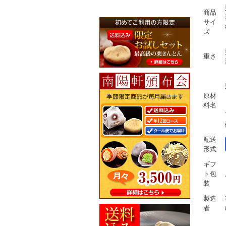
商品
サイ
ズ
重さ
原材
料名
配送
形式
ギフ
ト包
装
製造
者