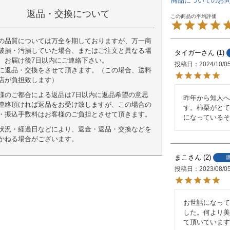
商品についてのお
返品・交換について
の品質については万全を期しておりますが、万一商
破損・汚損していた場合、またはご注文と異なる場
タイガー
1
、お届け後7日以内にご連絡下さい。
投稿日
2024/10/0
に返品・交換をさせて頂きます。（この場合、送料
店が負担致します）
様のご都合による返品は7日以内に返品希望の意思
昨年から知人へ
連絡頂ければ返品をお受け致しますが、この場合の
す。柿栗がとて
・振込手数料はお客様のご負担とさせて頂きます。
になっているそ
状況・経過日などにより、返金・返品・交換などを
かねる場合がございます。
まこ
2
投稿日
2023/08/0
お世話になって
した。何より美
て頂いています