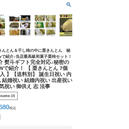
栗きんとん＆干し柿の中に栗きんとん 秘
owで紹介♪当店最高級和菓子栗柿セット！
介 熨斗ギフト完全対応♪秘密の
Wで紹介！ 【 栗きんとん 7個
 箱入 】【送料別】 誕生日祝い 内
礼 結婚祝い 結婚内祝い 出産祝い
気祝い 御供え 志 法事
-tsume-15
680
税込