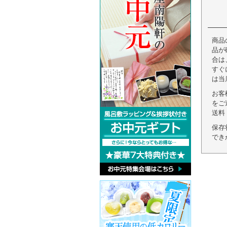
商品
品が
合は
すぐ
は当
お客
をご
送料
保存
でき