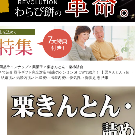
商品ラインナップ
栗菓子
栗きんとん・栗柿詰合
で紹介 熨斗ギフト完全対応♪秘密のケンミンSHOWで紹介！ 【 栗きんとん 7個 ・ 
 結婚祝い 結婚内祝い 出産祝い 出産内祝い 快気祝い 御供え 志 法事