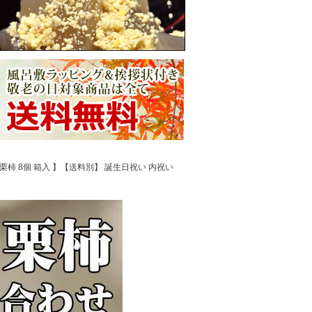
栗柿 8個 箱入 】【送料別】 誕生日祝い 内祝い