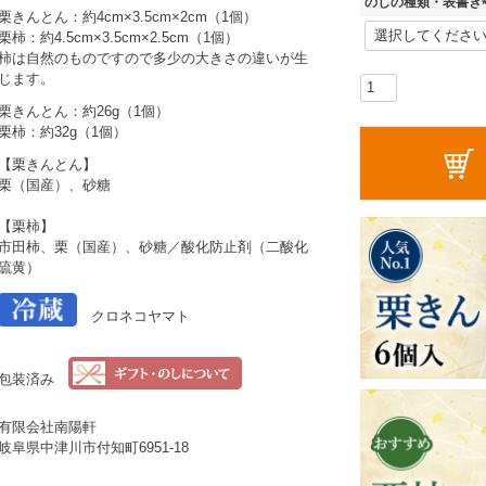
のしの種類・表書き
栗きんとん：約4cm×3.5cm×2cm（1個）
(
栗柿：約4.5cm×3.5cm×2.5cm（1個）
柿は自然のものですので多少の大きさの違いが生
じます。
)
栗きんとん：約26g（1個）
栗柿：約32g（1個）
【栗きんとん】
栗（国産）、砂糖
【栗柿】
市田柿、栗（国産）、砂糖／酸化防止剤（二酸化
硫黄）
クロネコヤマト
包装済み
有限会社南陽軒
岐阜県中津川市付知町6951-18