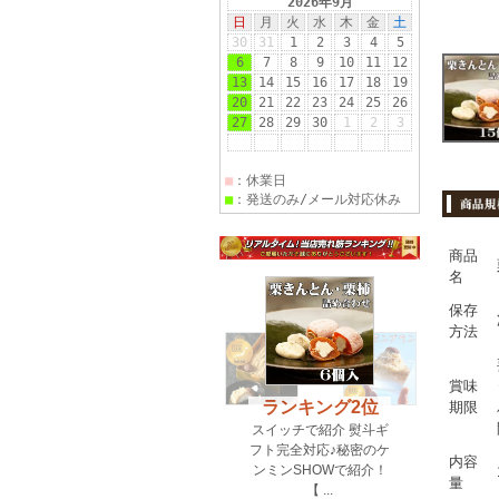
【201
商品
名
保存
方法
賞味
期限
内容
量