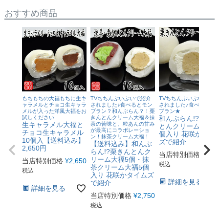
おすすめ商品
もちもちの大福もちに生キ
TVちちんぷいぷいで紹介
TVちちんぷいぷいで紹
ャラメルとチョコ生キャラ
されました♪食べるとモン
されました♪食べるとモ
メルが入った洋風大福をお
ブラン？和んぶらん？！栗
ブラン★
試しください
きんとんクリーム大福＆抹
和んぶらん!?栗き
生キャラメル大福と
茶の苦味と、粒あんの甘み
とんクリーム大福6
が最高にコラボレーショ
チョコ生キャラメル
個入り 花咲かタイ
ン！抹茶クリーム大福！
10個入【送料込み】
ズで紹介
【送料込み】和んぶ
2,650円
らん!?栗きんとんク
当店特別価格
¥
1,3
リーム大福5個・抹
当店特別価格
¥
2,650
税込
茶クリーム大福5個
税込
入り 花咲かタイムズ
詳細を見る
で紹介
詳細を見る
当店特別価格
¥
2,750
税込