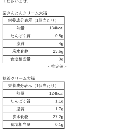
くださいませ。
栗きんとんクリーム大福
栄養成分表示（1個当たり）
熱量
134kcal
たんぱく質
0.8g
脂質
4g
炭水化物
23.6g
食塩相当量
0g
＜推定値＞
抹茶クリーム大福
栄養成分表示（1個当たり）
熱量
124kcal
たんぱく質
1.1g
脂質
1.7g
炭水化物
27.2g
食塩相当量
0.1g