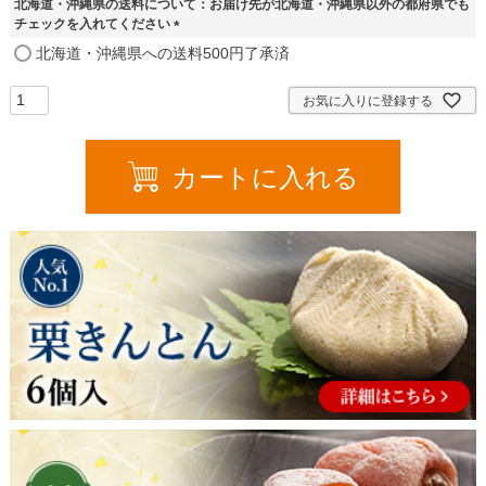
北海道・沖縄県の送料について：お届け先が北海道・沖縄県以外の都府県でも
)
チェックを入れてください
(
北海道・沖縄県への送料500円了承済
必
須
お気に入りに登録する
)
カートに入れる