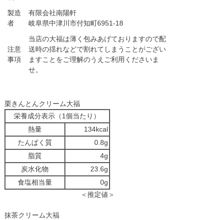
製造
有限会社南陽軒
者
岐阜県中津川市付知町6951-18
当店の大福は薄く包みあげておりますので配
注意
送時の揺れなどで割れてしまうことがござい
事項
ますことをご理解のうえご利用くださいま
せ。
栗きんとんクリーム大福
栄養成分表示（1個当たり）
熱量
134kcal
たんぱく質
0.8g
脂質
4g
炭水化物
23.6g
食塩相当量
0g
＜推定値＞
抹茶クリーム大福