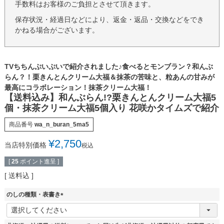
手数料はお客様のご負担とさせて頂きます。
保存状況・経過日などにより、返金・返品・交換などをでき
かねる場合がございます。
TVちちんぷいぷいで紹介されました♪食べるとモンブラン？和んぶ
らん？！栗きんとんクリーム大福＆抹茶の苦味と、粒あんの甘みが
最高にコラボレーション！抹茶クリーム大福！
【送料込み】和んぶらん!?栗きんとんクリーム大福5
個・抹茶クリーム大福5個入り 花咲かタイムズで紹介
商品番号
wa_n_buran_5ma5
¥
2,750
当店特別価格
税込
[
25
ポイント進呈 ]
送料込
のしの種類・表書き
(
必
須