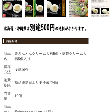
商品
栗きんとんクリーム大福5個・抹茶クリーム大
名
福5個入り
保存
冷蔵保存
方法
消費
商品発送日より要冷蔵で4日
期限
内容
10個
量
商品
サイ
約4cm×4cm×4cm（1個）