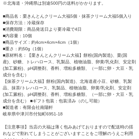
※北海道・沖縄県は別途500円の送料がかかります。
■商品名：栗きんとんクリーム大福5個・抹茶クリーム大福5個入り
■保存方法：冷蔵保存
■消費期限：商品発送日より要冷蔵で4日
■内容量：10個
■商品サイズ：約4cm×4cm×4cm（1個）
■重さ：約50g（1個）
■原材料名：【栗きんとんクリーム大福】餅粉(国内製造)、栗(国
産)、砂糖、トレハロース、乳製品、植物油脂、卵黄/乳化剤、安定剤
(加工澱粉)、pH調整剤、香料、増粘多糖類、（一部に卵・大豆・乳
成分を含む）
【抹茶クリーム大福】餅粉(国内製造)、北海道産小豆、砂糖、乳製
品、抹茶/トレハロース、乳製品、植物油脂、卵黄/乳化剤、安定剤
(加工澱粉)、pH調整剤、香料、増粘多糖類、（一部に卵・大豆・乳
成分を含む） ■ギフト包装：包装済み（のし可能）
■製造者：有限会社南陽軒
岐阜県中津川市付知町6951-18
【注意事項】当店の大福は薄く包みあげておりますので配送時の揺
れなどで割れてしまうことがございますことをご理解のうえご利用