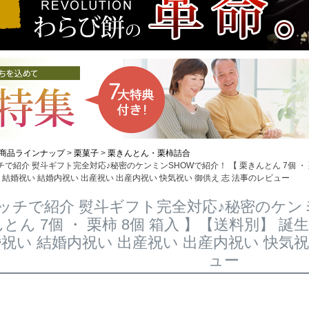
商品ラインナップ
栗菓子
栗きんとん・栗柿詰合
で紹介 熨斗ギフト完全対応♪秘密のケンミンSHOWで紹介！ 【 栗きんとん 7個 ・ 
礼 結婚祝い 結婚内祝い 出産祝い 出産内祝い 快気祝い 御供え 志 法事のレビュー
ッチで紹介 熨斗ギフト完全対応♪秘密のケンミ
とん 7個 ・ 栗柿 8個 箱入 】【送料別】 誕
祝い 結婚内祝い 出産祝い 出産内祝い 快気祝
ュー