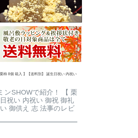
栗柿 8個 箱入 】【送料別】 誕生日祝い 内祝い
ンSHOWで紹介！ 【 栗
生日祝い 内祝い 御祝 御礼
い 御供え 志 法事のレビ