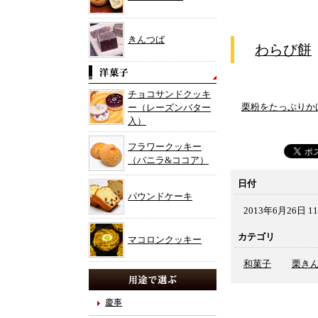
きんつば
わらび餅
チョコサンドクッキ
栗粉をたっぷりか
ー（レーズンバター
入）
フラワークッキー
（バニラ&ココア）
日付
パウンドケーキ
2013年6月26日 11
カテゴリ
マコロンクッキー
和菓子
栗き
慶事