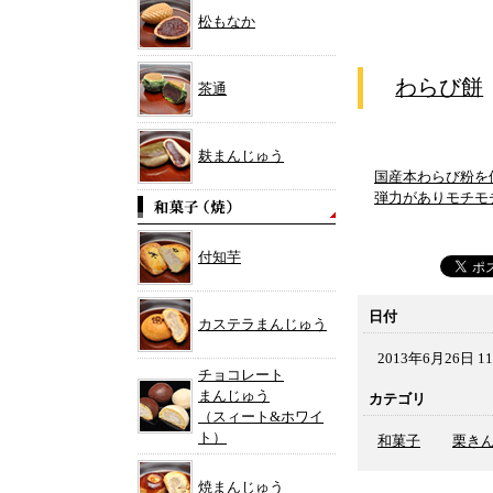
松もなか
わらび餅
茶通
麸まんじゅう
国産本わらび粉を
弾力がありモチモ
付知芋
日付
カステラまんじゅう
2013年6月26日 11
チョコレート
まんじゅう
カテゴリ
（スィート&ホワイ
ト）
和菓子
栗き
焼まんじゅう