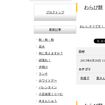
わらび餅
ブログトップ
おいしそうです！
最新記事
秋・秋・秋
花火
日付
何に見えますか？
頑張れ！
2013年6月26日 11
夕焼け
カテゴリ
ランチ
和菓子
栗き
ホワイトデー
バレンタイン
小豆抹茶くりーむ
水まんじゅう