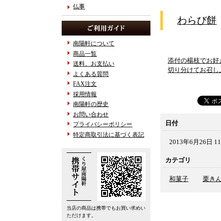
仏事
わらび餅
南陽軒について
商品一覧
添付の楊枝でお好
送料、お支払い
切り分けてお召し
よくある質問
FAX注文
採用情報
南陽軒の歴史
お問い合わせ
日付
プライバシーポリシー
特定商取引法に基づく表記
2013年6月26日 11
カテゴリ
和菓子
栗き
当店の商品は携帯でもお買い求めい
ただけます。