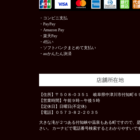
・コンビニ支払
・PayPay
・Amazon Pay
・楽天Pay
・d払い
・ソフトバンクまとめて支払い
・auかんたん決済
【住所】〒５０８-０３５１ 岐阜県中津川市付知町６９
【営業時間】午前９時～午後５時
【定休日】日曜日(不定休)
【電話】０５７３-８２-２０３５
大きな滝が２つある付知峡や温泉もある町ですので、
さい。 カーナビで電話番号検索するとわかりやすいで