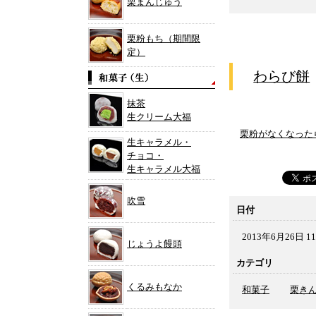
栗まんじゅう
栗粉もち（期間限
定）
わらび餅
抹茶
生クリーム大福
栗粉がなくなった
生キャラメル・
チョコ・
生キャラメル大福
吹雪
日付
2013年6月26日 11
じょうよ饅頭
カテゴリ
くるみもなか
和菓子
栗き