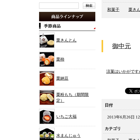
和菓子
栗き
栗きんとん
御中元
栗柿
涼菓はいかがです
栗納豆
栗粉もち（期間限
定）
日付
いちご大福
2013年6月26日 12
カテゴリ
水まんじゅう