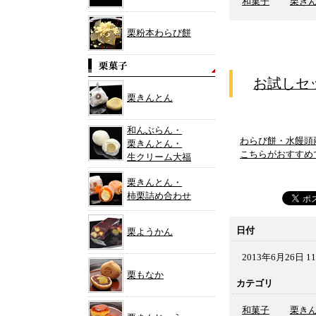
和菓子
栗き
栗粉本わらび餅
お試しセ
栗きんとん
和んぶらん・
わらび餅・水饅頭
栗きんとん・
こちらがおすすめ
生クリーム大福
栗きんとん・
柿栗詰め合わせ
日付
栗ようかん
2013年6月26日 11
栗もなか
カテゴリ
和菓子
栗き