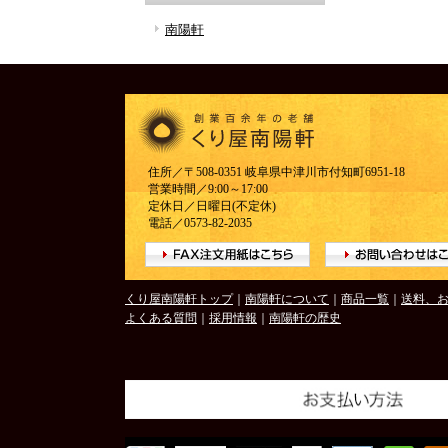
南陽軒
住所／〒508-0351 岐阜県中津川市付知町6951-18
営業時間／9:00～17:00
定休日／日曜日(不定休)
電話／0573-82-2035
くり屋南陽軒トップ
｜
南陽軒について
｜
商品一覧
｜
送料、
よくある質問
｜
採用情報
｜
南陽軒の歴史