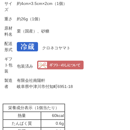
サイ
約4cm×3.5cm×2cm（1個）
ズ
重さ
約26g（1個）
原材
栗（国産）、砂糖
料名
配送
クロネコヤマト
形式
ギフ
ト包
包装済み
装
製造
有限会社南陽軒
者
岐阜県中津川市付知町6951-18
栄養成分表示（1個当たり）
熱量
60kcal
たんぱく質
0.6g