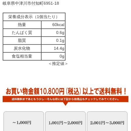
岐阜県中津川市付知町6951-18
栄養成分表示（1個当たり）
熱量
60kcal
たんぱく質
0.6g
脂質
0.1g
炭水化物
14.4g
食塩相当量
0g
＜推定値＞