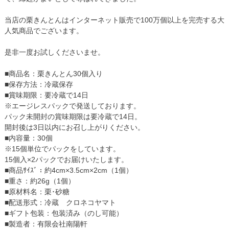
当店の栗きんとんはインターネット販売で100万個以上を完売する大
人気商品でございます。
是非一度お試しくださいませ。
■商品名：栗きんとん30個入り
■保存方法：冷蔵保存
■賞味期限：要冷蔵で14日
※エージレスパックで発送しております。
パック未開封の賞味期限は要冷蔵で14日。
開封後は3日以内にお召し上がりください。
■内容量：30個
※15個単位でパックをしています。
15個入×2パックでお届けいたします。
■商品ｻｲｽﾞ：約4cm×3.5cm×2cm（1個）
■重さ：約26g（1個）
■原材料名：栗･砂糖
■配送形式：冷蔵 クロネコヤマト
■ギフト包装：包装済み（のし可能）
■製造者：有限会社南陽軒