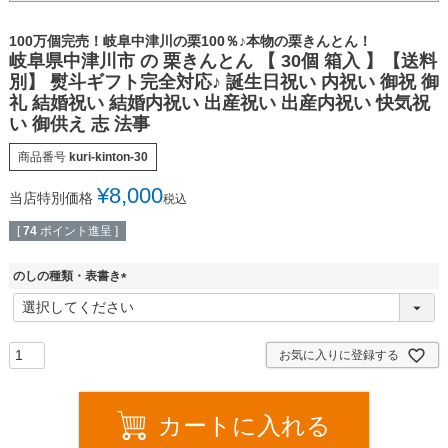
100万個完売！岐阜中津川の栗100％♪本物の栗きんとん！
岐阜県中津川市 の 栗きんとん 【 30個 箱入 】【送料
別】 熨斗ギフト完全対応♪ 誕生日祝い 内祝い 御祝 御
礼 結婚祝い 結婚内祝い 出産祝い 出産内祝い 快気祝
い 御供え 志 法事
商品番号
kuri-kinton-30
¥
8,000
当店特別価格
税込
[
74
ポイント進呈 ]
のしの種類・表書き
(
必
須
)
お気に入りに登録する
カートに入れる