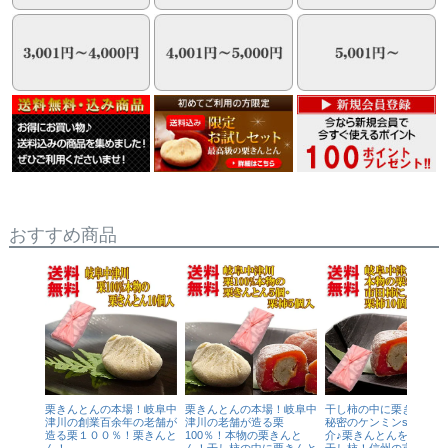
おすすめ商品
栗きんとんの本場！岐阜中
栗きんとんの本場！岐阜中
干し柿の中に栗きんと
津川の創業百余年の老舗が
津川の老舗が造る栗
秘密のケンミンshowで
造る栗１００％！栗きんと
100％！本物の栗きんと
介♪栗きんとんを最高級
ん！
ん！干し柿の中に栗きんと
干し柿！信州の市田柿の