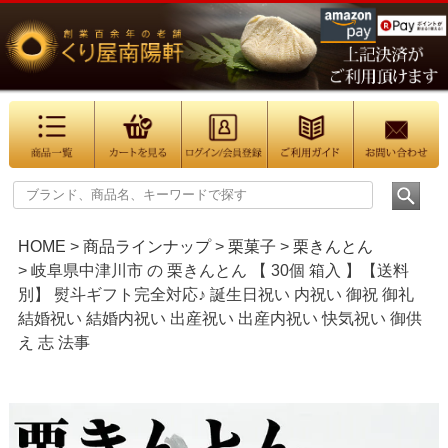
HOME
商品ラインナップ
栗菓子
栗きんとん
岐阜県中津川市 の 栗きんとん 【 30個 箱入 】【送料
別】 熨斗ギフト完全対応♪ 誕生日祝い 内祝い 御祝 御礼
結婚祝い 結婚内祝い 出産祝い 出産内祝い 快気祝い 御供
え 志 法事