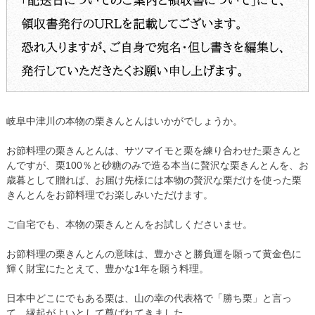
岐阜中津川の本物の栗きんとんはいかがでしょうか。
【2015年10月3日旅サラダで紹介】
お節料理の栗きんとんは、サツマイモと栗を練り合わせた栗きんと
んですが、栗100％と砂糖のみで造る本当に贅沢な栗きんとんを、お
歳暮として贈れば、お届け先様には本物の贅沢な栗だけを使った栗
きんとんをお節料理でお楽しみいただけます。
ご自宅でも、本物の栗きんとんをお試しくださいませ。
お節料理の栗きんとんの意味は、豊かさと勝負運を願って黄金色に
輝く財宝にたとえて、豊かな1年を願う料理。
日本中どこにでもある栗は、山の幸の代表格で「勝ち栗」と言っ
て、縁起がよいとして尊ばれてきました。