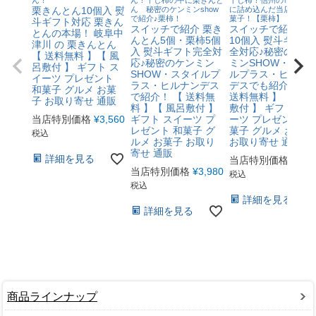
栗きんとん10個入 熨
ん 秘密のケンミンshow
に詰め込んだ当店最高級
で紹介♪栗柿！
菓子！【栗柿】
斗ギフト対応 栗きん
スイッチで紹介 栗き
スイッチで紹介 栗
とんの本場！ 岐阜中
んとん5個・栗柿5個
10個入 熨斗ギフト
津川 の 栗きんとん
入 熨斗ギフト完全対
全対応♪秘密のケン
【 送料無料 】【 風
応♪秘密のケンミン
ミンSHOW・スタ
呂敷付 】 ギフト ス
SHOW・スタイルプ
ルプラス・ヒルナ
イーツ プレゼント
ラス・ヒルナンデス
デスでも紹介！ 【
和菓子 グルメ お菓
で紹介！ 【 送料無
送料無料 】【 風呂
子 お取り寄せ 通販
料 】【 風呂敷付 】
敷付 】 ギフト ス
当店特別価格
¥
3,560
ギフト スイーツ プ
ーツ プレゼント 和
レゼント 和菓子 グ
菓子 グルメ お菓子
税込
ルメ お菓子 お取り
お取り寄せ 通販
寄せ 通販
詳細を見る
当店特別価格
¥
4,4
当店特別価格
¥
3,980
税込
税込
詳細を見る
詳細を見る
商品ラインナップ