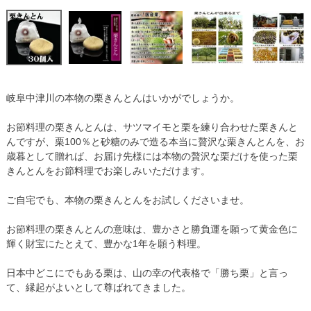
【2015年10月3日旅サラダで紹介】
岐阜中津川の本物の栗きんとんはいかがでしょうか。
お節料理の栗きんとんは、サツマイモと栗を練り合わせた栗きんと
んですが、栗100％と砂糖のみで造る本当に贅沢な栗きんとんを、お
歳暮として贈れば、お届け先様には本物の贅沢な栗だけを使った栗
きんとんをお節料理でお楽しみいただけます。
ご自宅でも、本物の栗きんとんをお試しくださいませ。
お節料理の栗きんとんの意味は、豊かさと勝負運を願って黄金色に
輝く財宝にたとえて、豊かな1年を願う料理。
日本中どこにでもある栗は、山の幸の代表格で「勝ち栗」と言っ
て、縁起がよいとして尊ばれてきました。