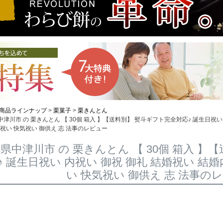
商品ラインナップ
栗菓子
栗きんとん
津川市 の 栗きんとん 【 30個 箱入 】【送料別】 熨斗ギフト完全対応♪ 誕生日祝い
内祝い 快気祝い 御供え 志 法事のレビュー
県中津川市 の 栗きんとん 【 30個 箱入 】
♪ 誕生日祝い 内祝い 御祝 御礼 結婚祝い 結
い 快気祝い 御供え 志 法事の