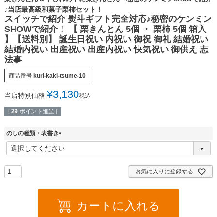
♪当店最高級和菓子栗柿セット！
スイッチで紹介 熨斗ギフト完全対応♪秘密のケンミン
SHOWで紹介！ 【 栗きんとん 5個 ・ 栗柿 5個 箱入
】【送料別】 誕生日祝い 内祝い 御祝 御礼 結婚祝い
結婚内祝い 出産祝い 出産内祝い 快気祝い 御供え 志
法事
商品番号
kuri-kaki-tsume-10
¥
3,130
当店特別価格
税込
[
29
ポイント進呈 ]
のしの種類・表書き
(
必
須
)
お気に入りに登録する
カートに入れる