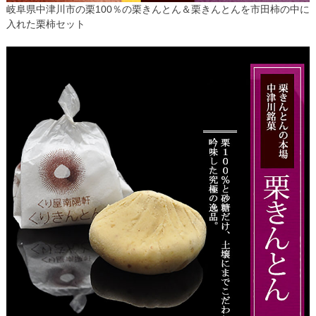
岐阜県中津川市の栗100％の栗きんとん＆栗きんとんを市田柿の中に
入れた栗柿セット