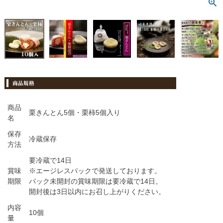
【2015年10月3日旅サラダで紹介】
商品
栗きんとん5個・栗柿5個入り
名
保存
冷蔵保存
方法
要冷蔵で14日
賞味
※エージレスパックで発送しております。
期限
パック未開封の賞味期限は要冷蔵で14日。
開封後は3日以内にお召し上がりください。
内容
10個
量