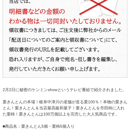
2月2日に秘密のケンミンshowというテレビ番組で紹介されました。
【2015年10月3日旅サラダで紹介】
栗きんとんの本場！岐阜中津川の老舗が造る栗100％！本物の栗きん
とん！栗きんとん＆当店最高級和菓子！栗きんとんを市田柿に入れ
た栗柿！栗きんとんは100万個以上を完売した大人気商品です。
■商品名：栗きんとん5個・栗柿5個入り