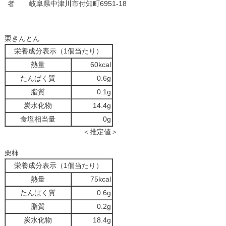
者
岐阜県中津川市付知町6951-18
栗きんとん
栄養成分表示（1個当たり）
熱量
60kcal
たんぱく質
0.6g
脂質
0.1g
炭水化物
14.4g
食塩相当量
0g
＜推定値＞
栗柿
栄養成分表示（1個当たり）
熱量
75kcal
たんぱく質
0.6g
脂質
0.2g
炭水化物
18.4g