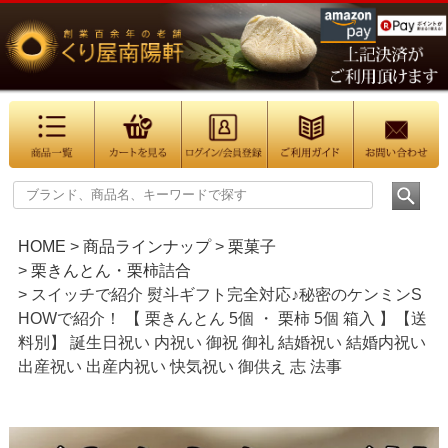
HOME
商品ラインナップ
栗菓子
栗きんとん・栗柿詰合
スイッチで紹介 熨斗ギフト完全対応♪秘密のケンミンS
HOWで紹介！ 【 栗きんとん 5個 ・ 栗柿 5個 箱入 】【送
料別】 誕生日祝い 内祝い 御祝 御礼 結婚祝い 結婚内祝い
出産祝い 出産内祝い 快気祝い 御供え 志 法事