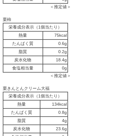
＜推定値＞
栗柿
栄養成分表示（1個当たり）
熱量
75kcal
たんぱく質
0.6g
脂質
0.2g
炭水化物
18.4g
食塩相当量
0g
＜推定値＞
栗きんとんクリーム大福
栄養成分表示（1個当たり）
熱量
134kcal
たんぱく質
0.8g
脂質
4g
炭水化物
23.6g