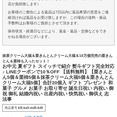
店が負担致します）
お客様のご都合による返品は7日以内に返品希望の意思をご連
絡頂ければ返品をお受け致しますが、この場合の送料・振込
手数料はお客様のご負担とさせて頂きます。
保存状況・経過日などにより、返金・返品・交換などをでき
かねる場合がございます。
抹茶クリーム大福＆栗きんとんクリーム大福＆10万個完売の栗きん
とん＆栗柿も入ったセット！
お中元 夏ギフト スイッチで紹介 熨斗ギフト完全対応
♪ LINEクーポンで10％OFF 【送料無料】【栗きんと
ん5個＆栗柿5個＆抹茶クリーム大福5個＆栗きんとん
クリーム大福5個】合計20個入 ギフト プレゼント 和
菓子 グルメ お菓子 お取り寄せ 誕生日祝い 内祝い 御
祝 御礼 結婚内祝い 出産内祝い 快気祝い 御供え 志
法事
商品番号
ki5-ka5-md5-kd5