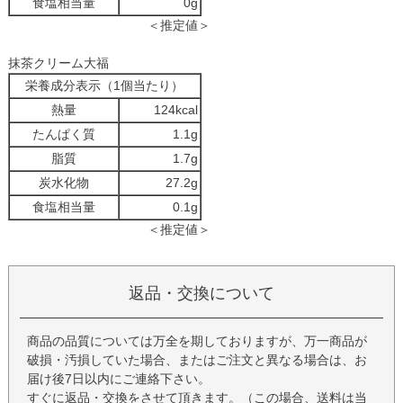
食塩相当量
0g
＜推定値＞
抹茶クリーム大福
栄養成分表示（1個当たり）
熱量
124kcal
たんぱく質
1.1g
脂質
1.7g
炭水化物
27.2g
食塩相当量
0.1g
＜推定値＞
返品・交換について
商品の品質については万全を期しておりますが、万一商品が
破損・汚損していた場合、またはご注文と異なる場合は、お
届け後7日以内にご連絡下さい。
すぐに返品・交換をさせて頂きます。（この場合、送料は当