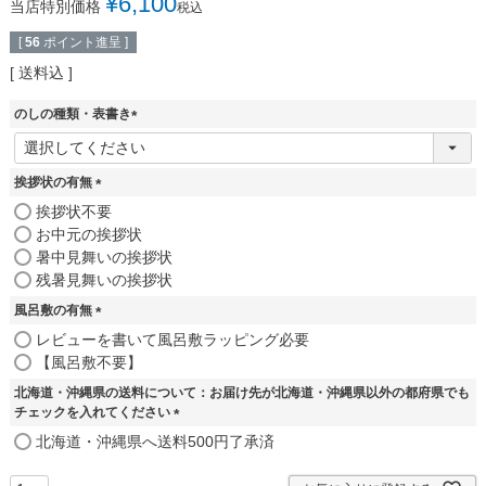
¥
6,100
当店特別価格
税込
[
56
ポイント進呈 ]
送料込
のしの種類・表書き
(
必
須
挨拶状の有無
)
(
挨拶状不要
必
お中元の挨拶状
須
暑中見舞いの挨拶状
)
残暑見舞いの挨拶状
風呂敷の有無
(
レビューを書いて風呂敷ラッピング必要
必
【風呂敷不要】
須
北海道・沖縄県の送料について：お届け先が北海道・沖縄県以外の都府県でも
)
チェックを入れてください
(
北海道・沖縄県へ送料500円了承済
必
須