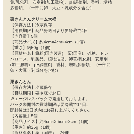
黄/乳化剤、安定剤(加工澱粉)、pH調整剤、香料、増粘
多糖類、（一部に卵・大豆・乳成分を含む）
栗きんとんクリーム大福
【保存方法】冷蔵保存
【消費期限】商品発送日より要冷蔵で4日
【内容量】5個
【商品サイズ】約4cm×4cm×4cm（1個)
【重さ】約50g（1個)
【原材料名】餅粉(国内製造)、栗(国産)、砂糖、トレ
ハロース、乳製品、植物油脂、卵黄/乳化剤、安定剤
(加工澱粉)、pH調整剤、香料、増粘多糖類、（一部に
卵・大豆・乳成分を含む）
栗きんとん
【保存方法】冷蔵保存
【賞味期限】要冷蔵で14日
※エージレスパックで発送しております。
パック未開封の賞味期限は要冷蔵で14日。
開封後は3日以内にお召し上がりください。
【内容量】5個
【商品サイズ】約4cm×3.5cm×2cm（1個)
【重さ】約26g（1個)
【原材料名】栗（国産）、砂糖