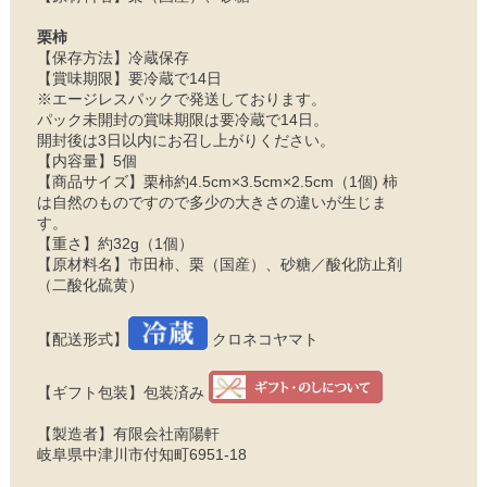
栗柿
【保存方法】冷蔵保存
【賞味期限】要冷蔵で14日
※エージレスパックで発送しております。
パック未開封の賞味期限は要冷蔵で14日。
開封後は3日以内にお召し上がりください。
【内容量】5個
【商品サイズ】栗柿約4.5cm×3.5cm×2.5cm（1個) 柿
は自然のものですので多少の大きさの違いが生じま
す。
【重さ】約32g（1個）
【原材料名】市田柿、栗（国産）、砂糖／酸化防止剤
（二酸化硫黄）
【配送形式】
クロネコヤマト
【ギフト包装】包装済み
【製造者】有限会社南陽軒
岐阜県中津川市付知町6951-18