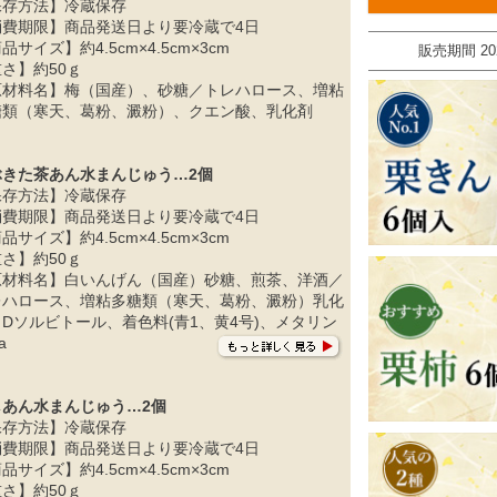
保存方法】冷蔵保存
消費期限】商品発送日より要冷蔵で4日
品サイズ】約4.5cm×4.5cm×3cm
販売期間
20
さ】約50ｇ
原材料名】梅（国産）、砂糖／トレハロース、増粘
糖類（寒天、葛粉、澱粉）、クエン酸、乳化剤
ぶきた茶あん水まんじゅう…2個
保存方法】冷蔵保存
消費期限】商品発送日より要冷蔵で4日
品サイズ】約4.5cm×4.5cm×3cm
さ】約50ｇ
原材料名】白いんげん（国産）砂糖、煎茶、洋酒／
レハロース、増粘多糖類（寒天、葛粉、澱粉）乳化
Dソルビトール、着色料(青1、黄4号)、メタリン
a
しあん水まんじゅう…2個
保存方法】冷蔵保存
消費期限】商品発送日より要冷蔵で4日
品サイズ】約4.5cm×4.5cm×3cm
さ】約50ｇ