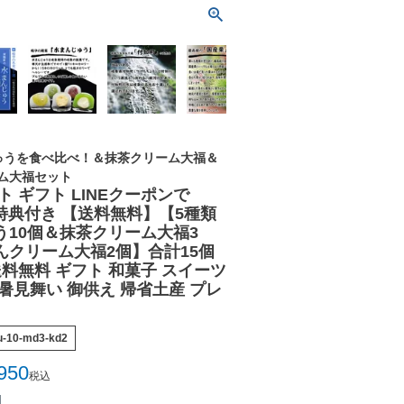
ゅうを食べ比べ！＆抹茶クリーム大福＆
ム大福セット
ト ギフト LINEクーポンで
7大特典付き 【送料無料】【5種類
う10個＆抹茶クリーム大福3
んクリーム大福2個】合計15個
送料無料 ギフト 和菓子 スイーツ
暑見舞い 御供え 帰省土産 プレ
u-10-md3-kd2
950
税込