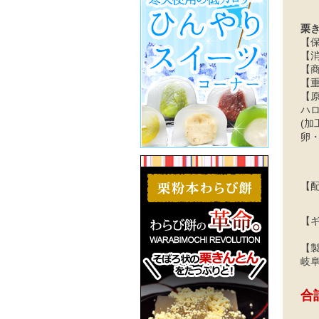
栗
【
【
【商
【重
【原
ハ
(加
卵
【
【
【
岐阜
合