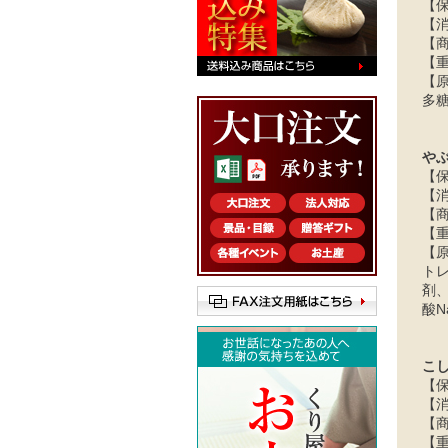
【
【
【商
【重
【
多
や
【
【
【商
【重
【
ト
剤、
酸N
こ
【
【
【商
【重