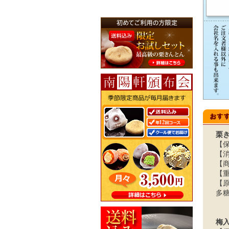
栗
【
【
【商
【重
【
多
梅