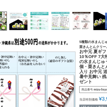
5種類の水まんじ
栗きんとんクリー
お中元 夏ギフ
10％OFF 
の水まんじゅ
個・栗きんと
入り お中元 
暑中見舞い 残
ゼント
商品番号
mizu-5sy
¥
3,
当店特別価格