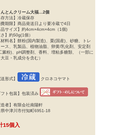
きんとんクリーム大福…2個
保存方法】冷蔵保存
消費期限】商品発送日より要冷蔵で4日
品サイズ】約4cm×4cm×4cm（1個)
さ】約50g(1個）
材料名】餅粉(国内製造)、栗(国産)、砂糖、トレ
ロース、乳製品、植物油脂、卵黄/乳化剤、安定剤
工澱粉)、pH調整剤、香料、増粘多糖類、（一部に
・大豆・乳成分を含む）
配送形式】
クロネコヤマト
ギフト包装】包装済み
製造者】有限会社南陽軒
県中津川市付知町6951-18
計15個入