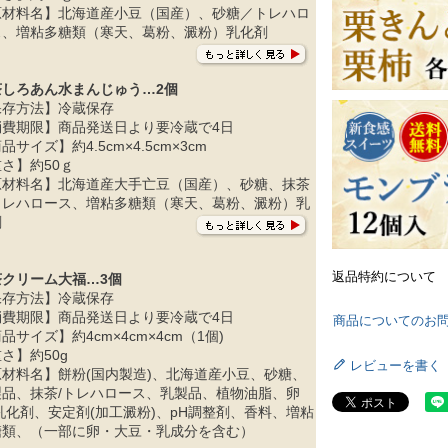
原材料名】北海道産小豆（国産）、砂糖／トレハロ
ス、増粘多糖類（寒天、葛粉、澱粉）乳化剤
茶しろあん水まんじゅう…2個
保存方法】冷蔵保存
消費期限】商品発送日より要冷蔵で4日
品サイズ】約4.5cm×4.5cm×3cm
さ】約50ｇ
原材料名】北海道産大手亡豆（国産）、砂糖、抹茶
トレハロース、増粘多糖類（寒天、葛粉、澱粉）乳
剤
返品特約について
茶クリーム大福…3個
保存方法】冷蔵保存
消費期限】商品発送日より要冷蔵で4日
商品についてのお
品サイズ】約4cm×4cm×4cm（1個)
さ】約50g
レビューを書く
原材料名】餅粉(国内製造)、北海道産小豆、砂糖、
製品、抹茶/トレハロース、乳製品、植物油脂、卵
乳化剤、安定剤(加工澱粉)、pH調整剤、香料、増粘
糖類、（一部に卵・大豆・乳成分を含む）