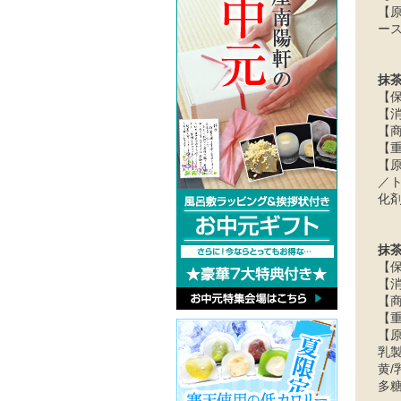
【
ー
抹
【
【
【商
【重
【
／
化
抹
【
【
【商
【重
【
乳
黄/
多