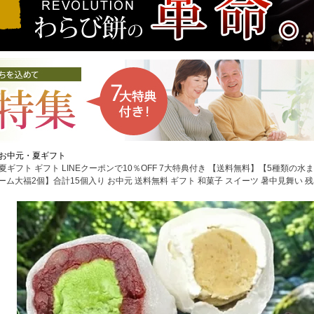
お中元・夏ギフト
 夏ギフト ギフト LINEクーポンで10％OFF 7大特典付き 【送料無料】【5種類の
ーム大福2個】合計15個入り お中元 送料無料 ギフト 和菓子 スイーツ 暑中見舞い 