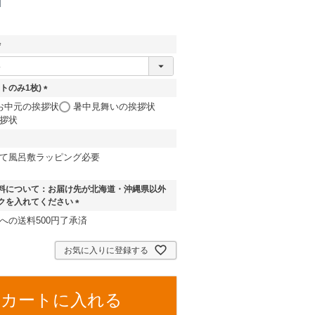
必
須
トのみ1枚)
(
お中元の挨拶状
暑中見舞いの挨拶状
必
拶状
須
)
て風呂敷ラッピング必要
料について：お届け先が北海道・沖縄県以外
クを入れてください
(
への送料500円了承済
必
須
お気に入りに登録する
)
カートに入れる