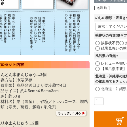
[
37
ポイント進呈 ]
送料込
のしの種類・表書き
(
挨拶状の有無(夏ギフ
)
挨拶状不要
残暑見舞いの挨
風呂敷の有無
(
レビューを書い
必
【風呂敷不要】
須
きんとん水まんじゅう…2個
北海道・沖縄県の送
)
保存方法】冷蔵保存
の都府県でもチェッ
消費期限】商品発送日より要冷蔵で4日
北海道・沖縄県
品サイズ】約4.5cm×4.5cm×3cm
さ】約50ｇ
原材料名】栗（国産）、砂糖／トレハロース、増粘
糖類（寒天、葛粉、澱粉）乳化剤
入り水まんじゅう…2個