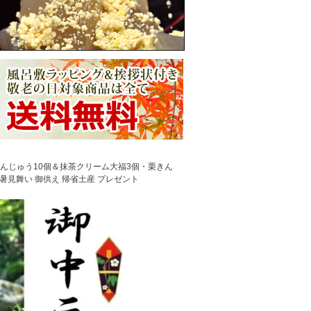
水まんじゅう10個＆抹茶クリーム大福3個・栗きん
残暑見舞い 御供え 帰省土産 プレゼント