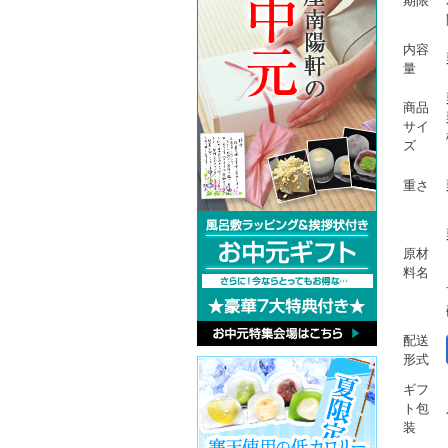
期限
内容
量
商品
サイ
ズ
重さ
原材
料名
配送
形式
ギフ
ト包
装