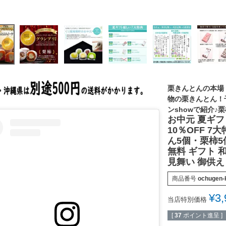
栗きんとんの本場
物の栗きんとん！
ンshowで紹介♪
お中元 夏ギフ
10％OFF 
ん5個・栗柿5
無料 ギフト 
見舞い 御供え
商品番号
ochugen-k
¥
3,
当店特別価格
[
37
ポイント進呈 ]