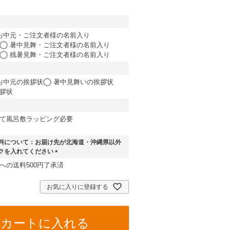
お中元・ご注文者様の名前入り
暑中見舞・ご注文者様の名前入り
残暑見舞・ご注文者様の名前入り
お中元の挨拶状
暑中見舞いの挨拶状
拶状
て風呂敷ラッピング必要
料について：お届け先が北海道・沖縄県以外
クを入れてください
(
への送料500円了承済
必
須
お気に入りに登録する
)
カートに入れる