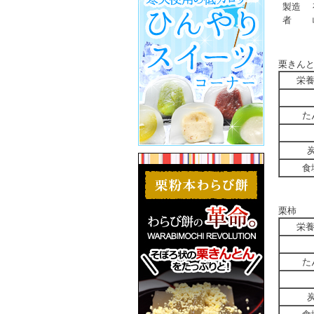
製造
者
栗きん
栄
た
食
栗柿
栄
た