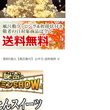
個・栗柿5個入【風呂敷付】 お中元 送料無料 ギ