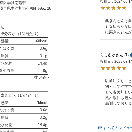
投稿日
2024/08/1
有限会社南陽軒
岐阜県中津川市付知町6951-18
栗きんとんは自
もなめらかな口
とん
に栗きんとんが
養成分表示（1個当たり）
熱量
60kcal
んぱく質
0.6g
ららあゆ
1
脂質
0.1g
投稿日
2022/08/1
炭水化物
14.4g
塩相当量
0g
＜推定値＞
以前注文してと
物として注文で
とても美味しい
養成分表示（1個当たり）
風呂敷にも包ん
熱量
75kcal
感謝しておりま
んぱく質
0.6g
脂質
0.2g
炭水化物
18.4g
すべてのレビュ