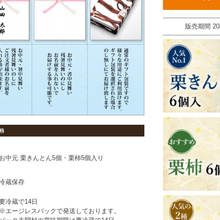
販売期間
20
お中元 栗きんとん5個・栗柿5個入り
冷蔵保存
要冷蔵で14日
※エージレスパックで発送しております。