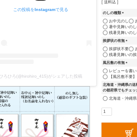
送料込
この投稿をInstagramで見る
のしの種類
(
お中元のし
必
暑中見舞いのし
須
残暑見舞いのし
)
挨拶状の有無
(
挨拶状不要
必
残暑見舞いの挨
須
風呂敷の有無
)
(
レビューを書い
必
ひろひろ(@hirohiro_415)がシェアした投稿
【風呂敷不要】
須
北海道・沖縄県の送
)
の都府県でもチェッ
北海道・沖縄県