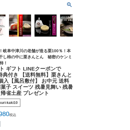
！岐阜中津川の老舗が造る栗100％！本
干し柿の中に栗きんとん 秘密のケンミ
栗柿！
ト ギフト LINEクーポンで
7大特典付き 【送料無料】栗きんと
個入【風呂敷付】 お中元 送料
和菓子 スイーツ 残暑見舞い 残暑
 帰省土産 プレゼント
uri-kaki10
980
税込