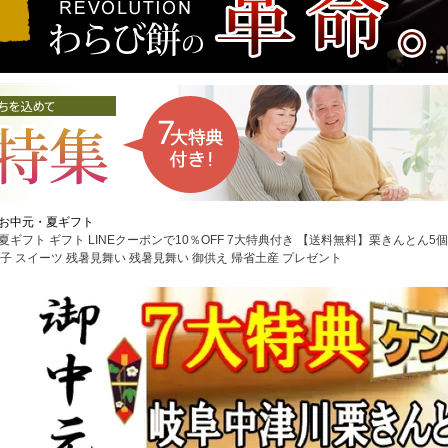
お中元・夏ギフト
夏ギフト ギフト LINEクーポンで10％OFF 7大特典付き 【送料無料】栗きんとん5
菓子 スイーツ 残暑見舞い 残暑見舞い 御供え 帰省土産 プレゼント