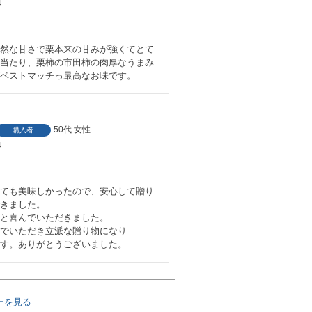
4
然な甘さで栗本来の甘みが強くてとて
当たり、栗柿の市田柿の肉厚なうまみ
ベストマッチっ最高なお味です。
50代
女性
購入者
4
ても美味しかったので、安心して贈り
きました。

と喜んでいただきました。

でいただき立派な贈り物になり

す。ありがとうございました。
ーを見る