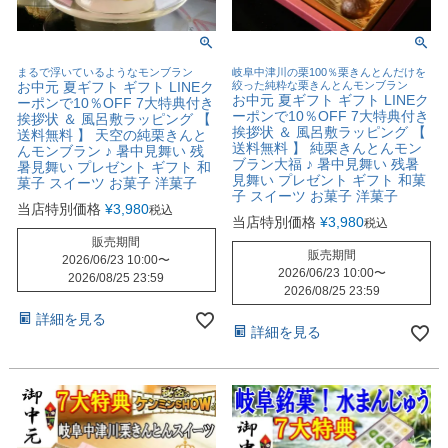
まるで浮いているようなモンブラン
岐阜中津川の栗100％栗きんとんだけを
お中元 夏ギフト ギフト LINEク
絞った純粋な栗きんとんモンブラン
お中元 夏ギフト ギフト LINEク
ーポンで10％OFF 7大特典付き
ーポンで10％OFF 7大特典付き
挨拶状 ＆ 風呂敷ラッピング 【
挨拶状 ＆ 風呂敷ラッピング 【
送料無料 】 天空の純栗きんと
送料無料 】 純栗きんとんモン
んモンブラン ♪ 暑中見舞い 残
ブラン大福 ♪ 暑中見舞い 残暑
暑見舞い プレゼント ギフト 和
見舞い プレゼント ギフト 和菓
菓子 スイーツ お菓子 洋菓子
子 スイーツ お菓子 洋菓子
当店特別価格
¥
3,980
税込
当店特別価格
¥
3,980
税込
販売期間
販売期間
2026/06/23 10:00
〜
2026/06/23 10:00
〜
2026/08/25 23:59
2026/08/25 23:59
詳細を見る
詳細を見る