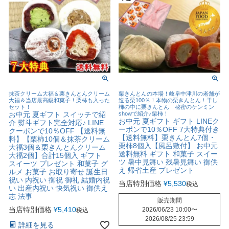
抹茶クリーム大福＆栗きんとんクリーム
栗きんとんの本場！岐阜中津川の老舗が
大福＆当店最高級和菓子！栗柿も入った
造る栗100％！本物の栗きんとん！干し
セット！
柿の中に栗きんとん 秘密のケンミン
お中元 夏ギフト スイッチで紹
showで紹介♪栗柿！
お中元 夏ギフト ギフト LINEク
介 熨斗ギフト完全対応♪ LINE
ーポンで10％OFF 7大特典付き
クーポンで10％OFF 【送料無
【送料無料】栗きんとん7個・
料】【栗柿10個＆抹茶クリーム
栗柿8個入【風呂敷付】 お中元
大福3個＆栗きんとんクリーム
送料無料 ギフト 和菓子 スイー
大福2個】合計15個入 ギフト
ツ 暑中見舞い 残暑見舞い 御供
スイーツ プレゼント 和菓子 グ
え 帰省土産 プレゼント
ルメ お菓子 お取り寄せ 誕生日
祝い 内祝い 御祝 御礼 結婚内祝
当店特別価格
¥
5,530
税込
い 出産内祝い 快気祝い 御供え
志 法事
販売期間
当店特別価格
¥
5,410
2026/06/23 10:00
〜
税込
2026/08/25 23:59
詳細を見る