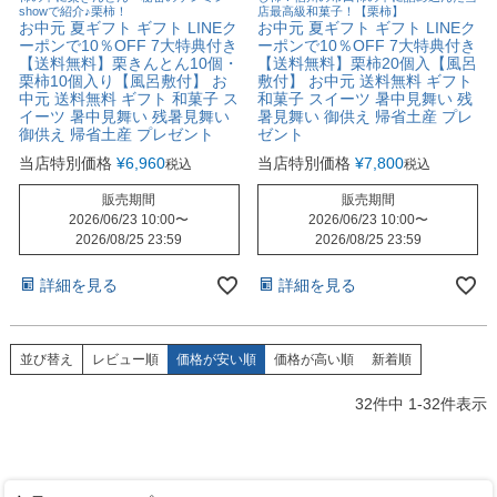
showで紹介♪栗柿！
店最高級和菓子！【栗柿】
お中元 夏ギフト ギフト LINEク
お中元 夏ギフト ギフト LINEク
ーポンで10％OFF 7大特典付き
ーポンで10％OFF 7大特典付き
【送料無料】栗きんとん10個・
【送料無料】栗柿20個入【風呂
栗柿10個入り【風呂敷付】 お
敷付】 お中元 送料無料 ギフト
中元 送料無料 ギフト 和菓子 ス
和菓子 スイーツ 暑中見舞い 残
イーツ 暑中見舞い 残暑見舞い
暑見舞い 御供え 帰省土産 プレ
御供え 帰省土産 プレゼント
ゼント
当店特別価格
¥
6,960
当店特別価格
¥
7,800
税込
税込
販売期間
販売期間
2026/06/23 10:00
〜
2026/06/23 10:00
〜
2026/08/25 23:59
2026/08/25 23:59
詳細を見る
詳細を見る
並び替え
レビュー順
価格が安い順
価格が高い順
新着順
32
件中
1
-
32
件表示