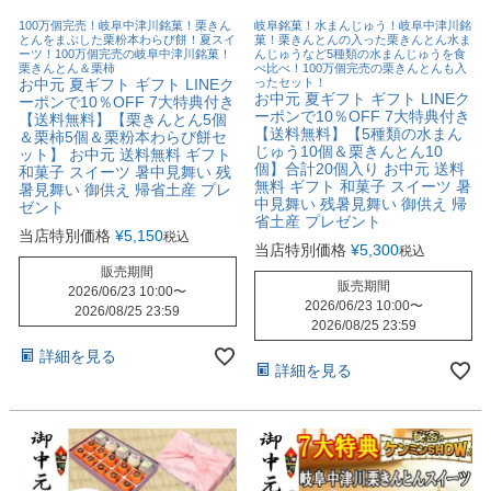
100万個完売！岐阜中津川銘菓！栗きん
岐阜銘菓！水まんじゅう！岐阜中津川銘
とんをまぶした栗粉本わらび餅！夏スイ
菓！栗きんとんの入った栗きんとん水ま
ーツ！100万個完売の岐阜中津川銘菓！
んじゅうなど5種類の水まんじゅうを食
栗きんとん＆栗柿
べ比べ！100万個完売の栗きんとんも入
お中元 夏ギフト ギフト LINEク
ったセット！
お中元 夏ギフト ギフト LINEク
ーポンで10％OFF 7大特典付き
ーポンで10％OFF 7大特典付き
【送料無料】【栗きんとん5個
【送料無料】【5種類の水まん
＆栗柿5個＆栗粉本わらび餅セ
じゅう10個＆栗きんとん10
ット】 お中元 送料無料 ギフト
個】合計20個入り お中元 送料
和菓子 スイーツ 暑中見舞い 残
無料 ギフト 和菓子 スイーツ 暑
暑見舞い 御供え 帰省土産 プレ
中見舞い 残暑見舞い 御供え 帰
ゼント
省土産 プレゼント
当店特別価格
¥
5,150
税込
当店特別価格
¥
5,300
税込
販売期間
販売期間
2026/06/23 10:00
〜
2026/06/23 10:00
〜
2026/08/25 23:59
2026/08/25 23:59
詳細を見る
詳細を見る