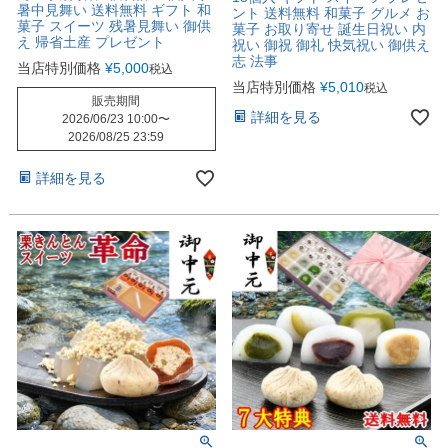
暑中見舞い 送料無料 ギフト 和
ント 送料無料 和菓子 グルメ お
菓子 スイーツ 残暑見舞い 御供
菓子 お取り寄せ 誕生日祝い 内
え 帰省土産 プレゼント
祝い 御祝 御礼 快気祝い 御供え
志 法事
当店特別価格
¥
5,000
税込
当店特別価格
¥
5,010
税込
販売期間
詳細を見る
2026/06/23 10:00
〜
2026/08/25 23:59
詳細を見る