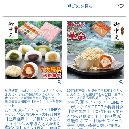
詳細を見る
岐阜銘菓！水まんじゅう！栗きんとん水
100万個完売！岐阜中津川銘菓！栗きん
まんじゅうなど5種類の水まんじゅうを
とんをまぶした栗粉本わらび餅！夏スイ
食べ比べ！100万個完売の栗きんとん・
ーツ！当店最高級和菓子！栗柿セット
当店最高級和菓子【栗柿】も入った贅沢
お中元 夏ギフト ギフト LINEク
セット！
ーポンで10％OFF 7大特典付き
お中元 夏ギフト ギフト LINEク
【送料無料】【栗柿10個＆栗粉
ーポンで10％OFF 7大特典付き
本わらび餅セット】 お中元 送
【送料無料】 【5種類の水まん
料無料 ギフト 和菓子 スイーツ
じゅう10個＆栗きんとん5個＆
暑中見舞い 残暑見舞い 御供え
栗柿5個】合計20個入り お中元