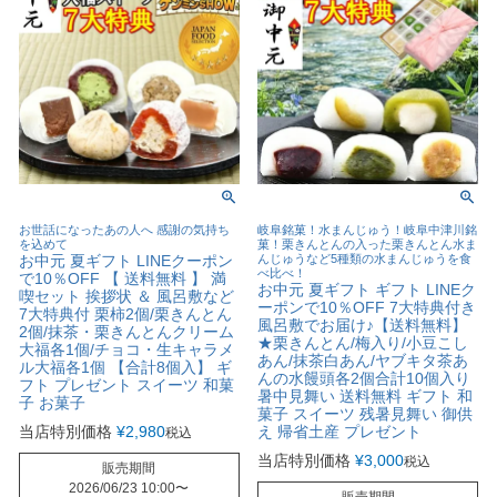
お世話になったあの人へ 感謝の気持ち
岐阜銘菓！水まんじゅう！岐阜中津川銘
を込めて
菓！栗きんとんの入った栗きんとん水ま
お中元 夏ギフト LINEクーポン
んじゅうなど5種類の水まんじゅうを食
べ比べ！
で10％OFF 【 送料無料 】 満
お中元 夏ギフト ギフト LINEク
喫セット 挨拶状 ＆ 風呂敷など
ーポンで10％OFF 7大特典付き
7大特典付 栗柿2個/栗きんとん
風呂敷でお届け♪【送料無料】
2個/抹茶・栗きんとんクリーム
★栗きんとん/梅入り/小豆こし
大福各1個/チョコ・生キャラメ
あん/抹茶白あん/ヤブキタ茶あ
ル大福各1個 【合計8個入】 ギ
んの水饅頭各2個合計10個入り
フト プレゼント スイーツ 和菓
暑中見舞い 送料無料 ギフト 和
子 お菓子
菓子 スイーツ 残暑見舞い 御供
当店特別価格
¥
2,980
え 帰省土産 プレゼント
税込
当店特別価格
¥
3,000
税込
販売期間
2026/06/23 10:00
〜