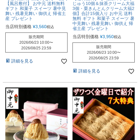
【風呂敷付】 お中元 送料無料
じゅう10個＆抹茶クリーム大福
ギフト 和菓子 スイーツ 暑中見
3個・栗きんとんクリーム大福2
舞い 残暑見舞い 御供え 帰省土
個】合計15個入り お中元 送料
産 プレゼント
無料 ギフト 和菓子 スイーツ 暑
中見舞い 残暑見舞い 御供え 帰
当店特別価格
¥
3,560
税込
省土産 プレゼント
当店特別価格
¥
3,950
販売期間
税込
2026/06/23 10:00
〜
販売期間
2026/08/25 23:59
2026/06/23 10:00
〜
2026/08/25 23:59
詳細を見る
詳細を見る