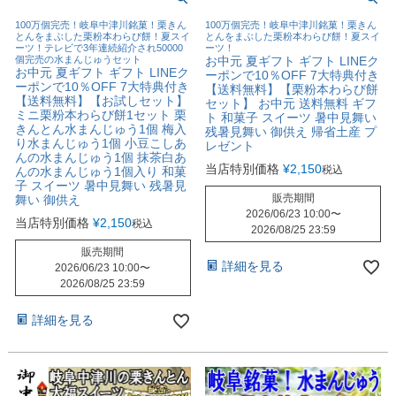
100万個完売！岐阜中津川銘菓！栗きん
100万個完売！岐阜中津川銘菓！栗きん
とんをまぶした栗粉本わらび餅！夏スイ
とんをまぶした栗粉本わらび餅！夏スイ
ーツ！テレビで3年連続紹介され50000
ーツ！
個完売の水まんじゅうセット
お中元 夏ギフト ギフト LINEク
お中元 夏ギフト ギフト LINEク
ーポンで10％OFF 7大特典付き
ーポンで10％OFF 7大特典付き
【送料無料】【栗粉本わらび餅
【送料無料】【お試しセット】
セット】 お中元 送料無料 ギフ
ミニ栗粉本わらび餅1セット 栗
ト 和菓子 スイーツ 暑中見舞い
きんとん水まんじゅう1個 梅入
残暑見舞い 御供え 帰省土産 プ
り水まんじゅう1個 小豆こしあ
レゼント
んの水まんじゅう1個 抹茶白あ
当店特別価格
¥
2,150
税込
んの水まんじゅう1個入り 和菓
子 スイーツ 暑中見舞い 残暑見
販売期間
舞い 御供え
2026/06/23 10:00
〜
当店特別価格
¥
2,150
税込
2026/08/25 23:59
販売期間
詳細を見る
2026/06/23 10:00
〜
2026/08/25 23:59
詳細を見る