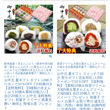
岐阜銘菓！水まんじゅう！岐阜中津川銘
抹茶クリーム大福＆栗きんとんクリーム
菓！栗きんとんの入った栗きんとん水ま
大福＆当店最高級和菓子！栗柿も入った
んじゅうなど5種類の水まんじゅうを食
セット！
べ比べ！当店最高級和菓子！栗柿も入っ
お中元 夏ギフト スイッチで紹
たセット！
介 熨斗ギフト完全対応♪ LINE
お中元 夏ギフト ギフト LINEク
クーポンで10％OFF 【送料無
ーポンで10％OFF 7大特典付き
料】【栗柿10個＆抹茶クリーム
【送料無料】【5種類の水まん
大福5個＆栗きんとんクリーム
じゅう10個＆栗柿10個入り】
大福5個】合計20個入 ギフト
合計20個入り お中元 送料無料
スイーツ プレゼント 和菓子 グ
ギフト 和菓子 スイーツ 残暑見
ルメ お菓子 お取り寄せ 誕生日
舞い 御供え 帰省土産 プレゼン
祝い 内祝い 御祝 御礼 結婚内祝
ト
い 出産内祝い 快気祝い 御供え