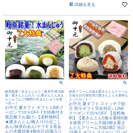
詳細を見る
岐阜銘菓！水まんじゅう！岐阜中津川銘
抹茶クリーム大福＆栗きんとんクリーム
菓！栗きんとんの入った栗きんとん水ま
大福＆10万個完売の栗きんとん＆栗柿も
んじゅうなど5種類の水まんじゅうを食
入ったセット！
べ比べ！
お中元 夏ギフト スイッチで紹
お中元 夏ギフト ギフト LINEク
介 熨斗ギフト完全対応♪ LINE
ーポンで10％OFF 7大特典付き
クーポンで10％OFF 【送料無
風呂敷でお届け♪【送料無料】
料】【栗きんとん5個＆栗柿5個
★栗きんとん/梅入り/小豆こし
＆抹茶クリーム大福3個＆栗き
あん/抹茶白あん/ヤブキタ茶あ
んとんクリーム大福2個】合計
んの水饅頭各4個合計20個入り
15個入 ギフト スイーツ プレゼ