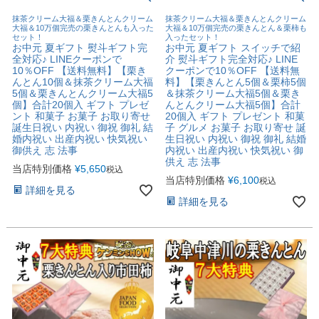
抹茶クリーム大福＆栗きんとんクリーム
抹茶クリーム大福＆栗きんとんクリーム
大福＆10万個完売の栗きんとんも入った
大福＆10万個完売の栗きんとん＆栗柿も
セット！
入ったセット！
お中元 夏ギフト 熨斗ギフト完
お中元 夏ギフト スイッチで紹
全対応♪ LINEクーポンで
介 熨斗ギフト完全対応♪ LINE
10％OFF 【送料無料】【栗き
クーポンで10％OFF 【送料無
んとん10個＆抹茶クリーム大福
料】【栗きんとん5個＆栗柿5個
5個＆栗きんとんクリーム大福5
＆抹茶クリーム大福5個＆栗き
個】合計20個入 ギフト プレゼ
んとんクリーム大福5個】合計
ント 和菓子 お菓子 お取り寄せ
20個入 ギフト プレゼント 和菓
誕生日祝い 内祝い 御祝 御礼 結
子 グルメ お菓子 お取り寄せ 誕
婚内祝い 出産内祝い 快気祝い
生日祝い 内祝い 御祝 御礼 結婚
御供え 志 法事
内祝い 出産内祝い 快気祝い 御
供え 志 法事
当店特別価格
¥
5,650
税込
当店特別価格
¥
6,100
税込
詳細を見る
詳細を見る