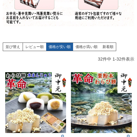
並び替え
レビュー順
価格が安い順
価格が高い順
新着順
32
件中
1
-
32
件表示