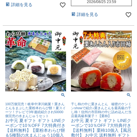
2026/08/25 23:59
詳細を見る
詳細を見る
100万個完売！岐阜中津川銘菓！栗きん
干し柿の中に栗きんとん 秘密のケンミ
とんをまぶした栗粉本わらび餅！夏スイ
ンshowで紹介♪栗きんとんを最高級の干
ーツ！テレビで3年連続紹介され50000
し柿！信州の市田柿の中に詰め込んだ当
個完売の水まんじゅうセット
店最高級和菓子！【栗柿】
お中元 夏ギフト ギフト LINEク
お中元 夏ギフト ギフト LINEク
ーポンで10％OFF 7大特典付き
ーポンで10％OFF 7大特典付き
【送料無料】【栗粉本わらび餅
【送料無料】栗柿10個入【風呂
＆5種類の水まんじゅう10個入
敷付】 お中元 送料無料 ギフト