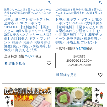
抹茶クリーム大福＆栗きんとんクリーム
100万個完売！岐阜中津川銘菓！栗きん
大福＆10万個完売の栗きんとんも入った
とんをまぶした栗粉本わらび餅！夏スイ
セット！
ーツ！
お中元 夏ギフト 熨斗ギフト完
お中元 夏ギフト ギフト LINEク
全対応♪ LINEクーポンで
ーポンで10％OFF 7大特典付き
10％OFF 【送料無料】【栗き
【送料無料】【栗きんとん10個
んとん10個＆抹茶クリーム大福
＆栗粉本わらび餅セット】 お
3個＆栗きんとんクリーム大福2
中元 送料無料 ギフト 和菓子 ス
個】合計15個入 ギフト プレゼ
イーツ 暑中見舞い 残暑見舞い
ント 和菓子 お菓子 お取り寄せ
御供え 帰省土産 プレゼント
誕生日祝い 内祝い 御祝 御礼 快
当店特別価格
¥
4,700
税込
気祝い 御供え 志 法事
当店特別価格
¥
4,600
税込
販売期間
2026/06/23 10:00
〜
詳細を見る
2026/08/25 23:59
詳細を見る