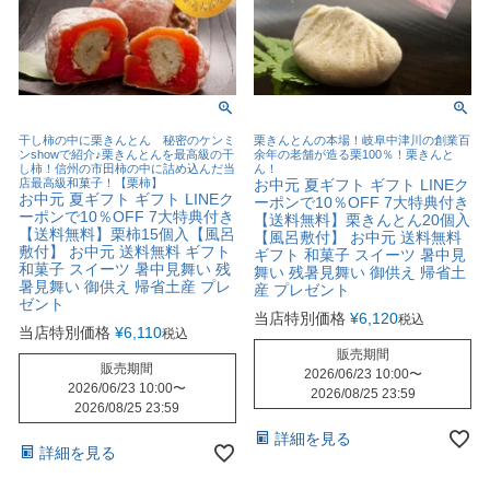
干し柿の中に栗きんとん 秘密のケンミ
栗きんとんの本場！岐阜中津川の創業百
ンshowで紹介♪栗きんとんを最高級の干
余年の老舗が造る栗100％！栗きんと
し柿！信州の市田柿の中に詰め込んだ当
ん！
店最高級和菓子！【栗柿】
お中元 夏ギフト ギフト LINEク
お中元 夏ギフト ギフト LINEク
ーポンで10％OFF 7大特典付き
ーポンで10％OFF 7大特典付き
【送料無料】栗きんとん20個入
【送料無料】栗柿15個入【風呂
【風呂敷付】 お中元 送料無料
敷付】 お中元 送料無料 ギフト
ギフト 和菓子 スイーツ 暑中見
和菓子 スイーツ 暑中見舞い 残
舞い 残暑見舞い 御供え 帰省土
暑見舞い 御供え 帰省土産 プレ
産 プレゼント
ゼント
当店特別価格
¥
6,120
税込
当店特別価格
¥
6,110
税込
販売期間
販売期間
2026/06/23 10:00
〜
2026/06/23 10:00
〜
2026/08/25 23:59
2026/08/25 23:59
詳細を見る
詳細を見る