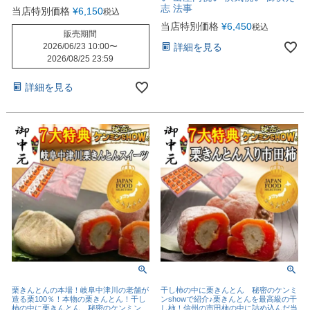
志 法事
当店特別価格
¥
6,150
税込
当店特別価格
¥
6,450
税込
販売期間
2026/06/23 10:00
〜
詳細を見る
2026/08/25 23:59
詳細を見る
栗きんとんの本場！岐阜中津川の老舗が
干し柿の中に栗きんとん 秘密のケンミ
造る栗100％！本物の栗きんとん！干し
ンshowで紹介♪栗きんとんを最高級の干
柿の中に栗きんとん 秘密のケンミン
し柿！信州の市田柿の中に詰め込んだ当