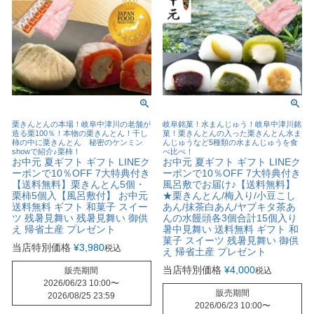
栗きんとんの本場！岐阜中津川の老舗が
岐阜銘菓！水まんじゅう！岐阜中津川銘
造る栗100％！本物の栗きんとん！干し
菓！栗きんとんの入った栗きんとん水ま
柿の中に栗きんとん 秘密のケンミン
んじゅうなど5種類の水まんじゅうを食
showで紹介♪栗柿！
べ比べ！
お中元 夏ギフト ギフト LINEク
お中元 夏ギフト ギフト LINEク
ーポンで10％OFF 7大特典付き
ーポンで10％OFF 7大特典付き
【送料無料】栗きんとん5個・
風呂敷でお届け♪【送料無料】
栗柿5個入【風呂敷付】 お中元
★栗きんとん/梅入り/小豆こし
送料無料 ギフト 和菓子 スイー
あん/抹茶白あん/ヤブキタ茶あ
ツ 残暑見舞い 残暑見舞い 御供
んの水饅頭各3個合計15個入り
え 帰省土産 プレゼント
暑中見舞い 送料無料 ギフト 和
菓子 スイーツ 残暑見舞い 御供
当店特別価格
¥
3,980
税込
え 帰省土産 プレゼント
当店特別価格
¥
4,000
販売期間
税込
2026/06/23 10:00
〜
販売期間
2026/08/25 23:59
2026/06/23 10:00
〜