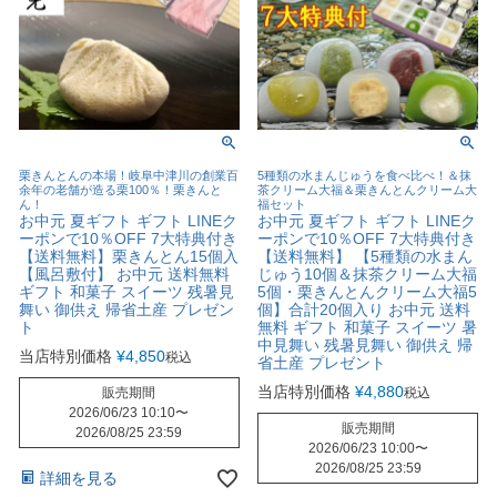
栗きんとんの本場！岐阜中津川の創業百
5種類の水まんじゅうを食べ比べ！＆抹
余年の老舗が造る栗100％！栗きんと
茶クリーム大福＆栗きんとんクリーム大
ん！
福セット
お中元 夏ギフト ギフト LINEク
お中元 夏ギフト ギフト LINEク
ーポンで10％OFF 7大特典付き
ーポンで10％OFF 7大特典付き
【送料無料】栗きんとん15個入
【送料無料】 【5種類の水まん
【風呂敷付】 お中元 送料無料
じゅう10個＆抹茶クリーム大福
ギフト 和菓子 スイーツ 残暑見
5個・栗きんとんクリーム大福5
舞い 御供え 帰省土産 プレゼン
個】合計20個入り お中元 送料
ト
無料 ギフト 和菓子 スイーツ 暑
中見舞い 残暑見舞い 御供え 帰
当店特別価格
¥
4,850
税込
省土産 プレゼント
当店特別価格
¥
4,880
販売期間
税込
2026/06/23 10:10
〜
販売期間
2026/08/25 23:59
2026/06/23 10:00
〜
2026/08/25 23:59
詳細を見る