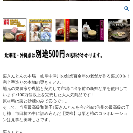
【2015年10月3日旅サラダで紹介】
栗きんとんの本場！岐阜中津川の創業百余年の老舗が作る栗100％！
完全手造りの本物の栗きんとん！
地元の栗農家や農協と契約して市場に出る前の新鮮な栗を使用して
います♪100万個以上を完売した大人気商品です！
原材料は栗と砂糖のみで安心です。
そして、当店最高級和菓子♪栗きんとんを今が旬の信州の最高級の干
し柿！市田柿の中に詰め込んだ【栗柿】は栗と柿のコラボレーショ
ンは見事な美味しさです。
栗きんとん