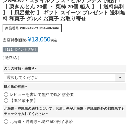
ンSHOW・スタイルプラス・ヒルナンデスで紹介！
【 栗きんとん 20個 ・ 栗柿 20個 箱入 】【 送料無料
】【 風呂敷付 】 ギフト スイーツ プレゼント 送料無
料 和菓子 グルメ お菓子 お取り寄せ
商品番号
kuri-kaki-tsume-40-sale
¥
13,050
当店特別価格
税込
[
121
ポイント進呈 ]
送料込
のしの種類・表書き
(
必
須
風呂敷の有無
)
(
レビューを書いて無料で風呂敷必要
必
【風呂敷不要】
須
北海道・沖縄県の送料について：お届け先が北海道・沖縄県以外の都府県でも
)
チェックを入れてください
(
北海道・沖縄県へ送料500円了承済
必