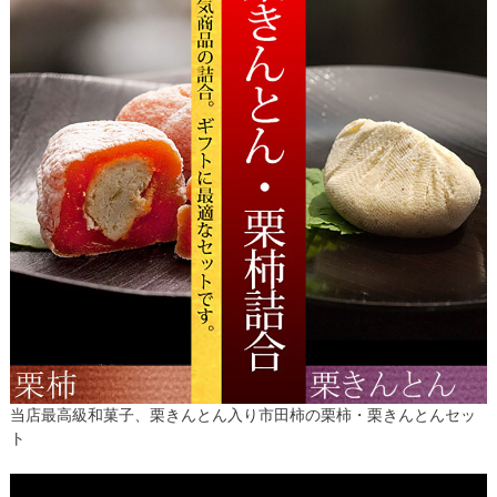
当店最高級和菓子、栗きんとん入り市田柿の栗柿・栗きんとんセッ
ト