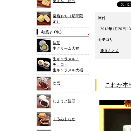
栗まんじゅう
栗粉もち（期間限
日付
定）
2018年1月20日 13
カテゴリ
抹茶
生クリーム大福
栗きんとん
生キャラメル・
チョコ・
生キャラメル大福
吹雪
これが本
じょうよ饅頭
くるみもなか