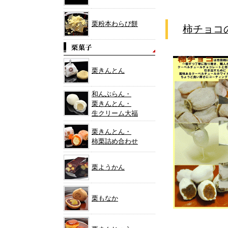
栗粉本わらび餅
柿チョコ
栗きんとん
和んぶらん・
栗きんとん・
生クリーム大福
栗きんとん・
柿栗詰め合わせ
栗ようかん
栗もなか