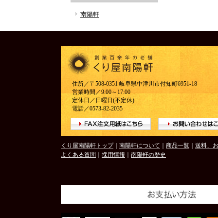
南陽軒
住所／〒508-0351 岐阜県中津川市付知町6951-18
営業時間／9:00～17:00
定休日／日曜日(不定休)
電話／0573-82-2035
くり屋南陽軒トップ
｜
南陽軒について
｜
商品一覧
｜
送料、
よくある質問
｜
採用情報
｜
南陽軒の歴史