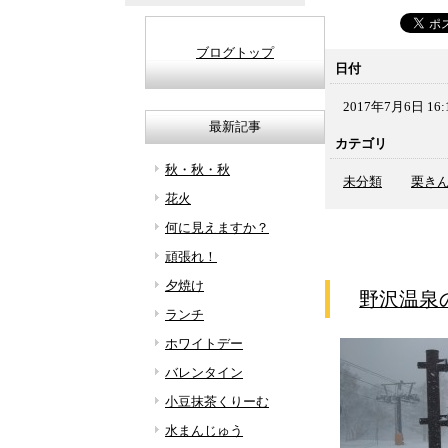
ブログトップ
日付
2017年7月6日 16:
最新記事
カテゴリ
秋・秋・秋
未分類
栗き
花火
何に見えますか？
頑張れ！
夕焼け
野沢温泉
ランチ
ホワイトデー
バレンタイン
小豆抹茶くりーむ
水まんじゅう