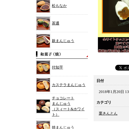
松もなか
茶通
麸まんじゅう
付知芋
日付
カステラまんじゅう
2018年1月20日 13
チョコレート
カテゴリ
まんじゅう
（スィート&ホワイ
栗きんとん
ト）
焼まんじゅう