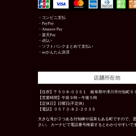
・コンビニ支払
・PayPay
・Amazon Pay
・楽天Pay
・d払い
・ソフトバンクまとめて支払い
・auかんたん決済
【住所】〒５０８-０３５１ 岐阜県中津川市付知町６９
【営業時間】午前９時～午後５時
【定休日】日曜日(不定休)
【電話】０５７３-８２-２０３５
大きな滝が２つある付知峡や温泉もある町ですので、
さい。 カーナビで電話番号検索するとわかりやすいで