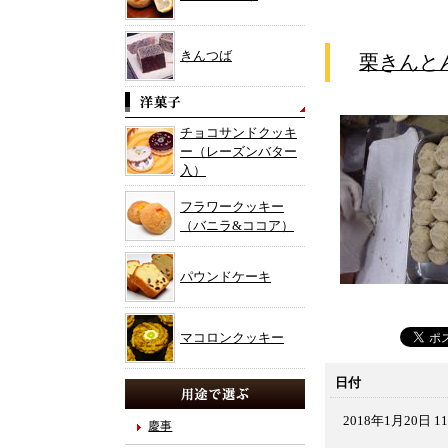
きんつば
栗きんと
チョコサンドクッキ
ー（レーズンバター
入）
フラワークッキー
（バニラ&ココア）
パウンドケーキ
マコロンクッキー
日付
2018年1月20日 11
慶事