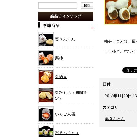
栗きんとん
柿チョコとは、最
干し柿と、ホワイ
栗柿
栗納豆
日付
栗粉もち（期間限
2018年1月20日 13
定）
カテゴリ
いちご大福
栗きんとん
水まんじゅう