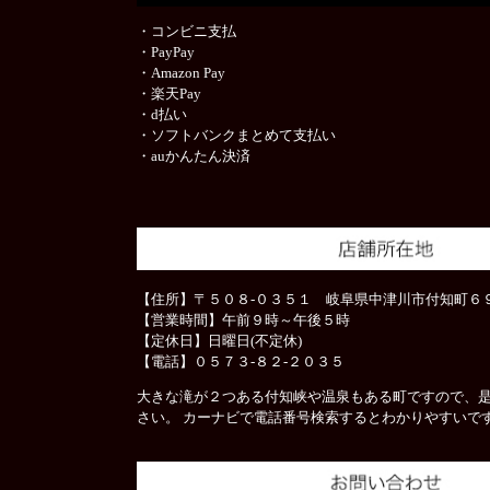
・コンビニ支払
・PayPay
・Amazon Pay
・楽天Pay
・d払い
・ソフトバンクまとめて支払い
・auかんたん決済
【住所】〒５０８-０３５１ 岐阜県中津川市付知町６９
【営業時間】午前９時～午後５時
【定休日】日曜日(不定休)
【電話】０５７３-８２-２０３５
大きな滝が２つある付知峡や温泉もある町ですので、
さい。 カーナビで電話番号検索するとわかりやすいで