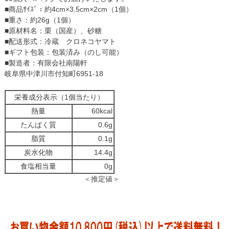
■商品ｻｲｽﾞ：約4cm×3.5cm×2cm（1個）
■重さ：約26g（1個）
■原材料名：栗（国産）、砂糖
■配送形式：冷蔵 クロネコヤマト
■ギフト包装：包装済み（のし可能）
■製造者：有限会社南陽軒
岐阜県中津川市付知町6951-18
栄養成分表示（1個当たり）
熱量
60kcal
たんぱく質
0.6g
脂質
0.1g
炭水化物
14.4g
食塩相当量
0g
＜推定値＞