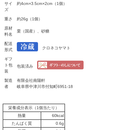
サイ
約4cm×3.5cm×2cm（1個）
ズ
重さ
約26g（1個）
原材
栗（国産）、砂糖
料名
配送
クロネコヤマト
形式
ギフ
ト包
包装済み
装
製造
有限会社南陽軒
者
岐阜県中津川市付知町6951-18
栄養成分表示（1個当たり）
熱量
60kcal
たんぱく質
0.6g