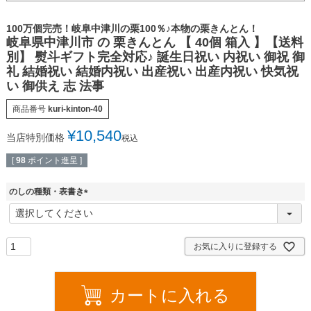
100万個完売！岐阜中津川の栗100％♪本物の栗きんとん！
岐阜県中津川市 の 栗きんとん 【 40個 箱入 】【送料
別】 熨斗ギフト完全対応♪ 誕生日祝い 内祝い 御祝 御
礼 結婚祝い 結婚内祝い 出産祝い 出産内祝い 快気祝
い 御供え 志 法事
商品番号
kuri-kinton-40
¥
10,540
当店特別価格
税込
[
98
ポイント進呈 ]
のしの種類・表書き
(
必
須
)
お気に入りに登録する
カートに入れる