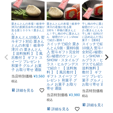
栗きんとんの本場！岐阜中
栗きんとんの本場！岐阜中
干し柿の中に栗きんと
津川の創業百余年の老舗が
津川の老舗が造る栗
秘密のケンミンshowで
造る栗１００％！栗きんと
100％！本物の栗きんと
介♪栗きんとんを最高級
ん！
ん！干し柿の中に栗きんと
干し柿！信州の市田柿の
栗きんとん10個入 熨
ん 秘密のケンミンshow
に詰め込んだ当店最高級
で紹介♪栗柿！
菓子！【栗柿】
斗ギフト対応 栗きん
スイッチで紹介 栗き
スイッチで紹介 栗
とんの本場！ 岐阜中
んとん5個・栗柿5個
10個入 熨斗ギフト
津川 の 栗きんとん
入 熨斗ギフト完全対
全対応♪秘密のケン
【 送料無料 】【 風
応♪秘密のケンミン
ミンSHOW・スタ
呂敷付 】 ギフト ス
SHOW・スタイルプ
ルプラス・ヒルナ
イーツ プレゼント
ラス・ヒルナンデス
デスでも紹介！ 【
和菓子 グルメ お菓
で紹介！ 【 送料無
送料無料 】【 風呂
子 お取り寄せ 通販
料 】【 風呂敷付 】
敷付 】 ギフト ス
当店特別価格
¥
3,560
ギフト スイーツ プ
ーツ プレゼント 和
レゼント 和菓子 グ
菓子 グルメ お菓子
税込
ルメ お菓子 お取り
お取り寄せ 通販
寄せ 通販
詳細を見る
当店特別価格
¥
4,4
当店特別価格
¥
3,980
税込
税込
詳細を見る
詳細を見る