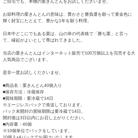
ご自宅でも、本物の栗きんとんをお試しくださいませ。
お節料理の栗きんとんの意味は、豊かさと勝負運を願って黄金色に
輝く財宝にたとえて、豊かな1年を願う料理。
日本中どこにでもある栗は、山の幸の代表格で「勝ち栗」と言っ
て、縁起がよいとして尊ばれてきました。
当店の栗きんとんはインターネット販売で100万個以上を完売する大
人気商品でございます。
是非一度お試しくださいませ。
■商品名：栗きんとん40個入り
■保存方法：冷蔵保存
■賞味期限：要冷蔵で14日
※エージレスパックで発送しております。
パック未開封の賞味期限は要冷蔵で14日。
開封後は3日以内にお召し上がりください。
■内容量：40個
※10個単位でパックをしています。
10個入×4パックでお届けいたします。