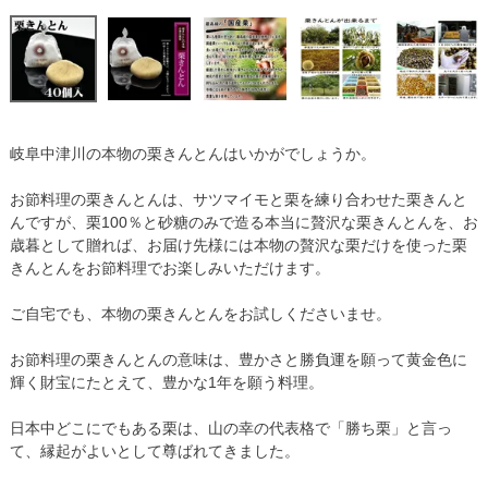
【2015年10月3日旅サラダで紹介】
岐阜中津川の本物の栗きんとんはいかがでしょうか。
お節料理の栗きんとんは、サツマイモと栗を練り合わせた栗きんと
んですが、栗100％と砂糖のみで造る本当に贅沢な栗きんとんを、お
歳暮として贈れば、お届け先様には本物の贅沢な栗だけを使った栗
きんとんをお節料理でお楽しみいただけます。
ご自宅でも、本物の栗きんとんをお試しくださいませ。
お節料理の栗きんとんの意味は、豊かさと勝負運を願って黄金色に
輝く財宝にたとえて、豊かな1年を願う料理。
日本中どこにでもある栗は、山の幸の代表格で「勝ち栗」と言っ
て、縁起がよいとして尊ばれてきました。