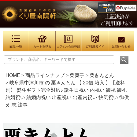
HOME
商品ラインナップ
栗菓子
栗きんとん
岐阜県中津川市 の 栗きんとん 【 20個 箱入 】【送料
別】 熨斗ギフト完全対応♪ 誕生日祝い 内祝い 御祝 御礼
結婚祝い 結婚内祝い 出産祝い 出産内祝い 快気祝い 御供
え 志 法事