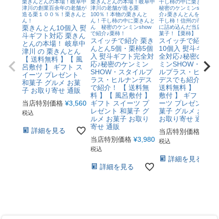
栗きんとんの本場！岐阜中
栗きんとんの本場！岐阜中
干し柿の中に栗きんと
津川の創業百余年の老舗が
津川の老舗が造る栗
秘密のケンミンshowで
造る栗１００％！栗きんと
100％！本物の栗きんと
介♪栗きんとんを最高級
ん！
ん！干し柿の中に栗きんと
干し柿！信州の市田柿の
栗きんとん10個入 熨
ん 秘密のケンミンshow
に詰め込んだ当店最高級
で紹介♪栗柿！
菓子！【栗柿】
斗ギフト対応 栗きん
スイッチで紹介 栗き
スイッチで紹介 栗
とんの本場！ 岐阜中
んとん5個・栗柿5個
10個入 熨斗ギフト
津川 の 栗きんとん
入 熨斗ギフト完全対
全対応♪秘密のケン
【 送料無料 】【 風
応♪秘密のケンミン
ミンSHOW・スタ
呂敷付 】 ギフト ス
SHOW・スタイルプ
ルプラス・ヒルナ
イーツ プレゼント
ラス・ヒルナンデス
デスでも紹介！ 【
和菓子 グルメ お菓
で紹介！ 【 送料無
送料無料 】【 風呂
子 お取り寄せ 通販
料 】【 風呂敷付 】
敷付 】 ギフト ス
当店特別価格
¥
3,560
ギフト スイーツ プ
ーツ プレゼント 和
レゼント 和菓子 グ
菓子 グルメ お菓子
税込
ルメ お菓子 お取り
お取り寄せ 通販
寄せ 通販
詳細を見る
当店特別価格
¥
4,4
当店特別価格
¥
3,980
税込
税込
詳細を見る
詳細を見る