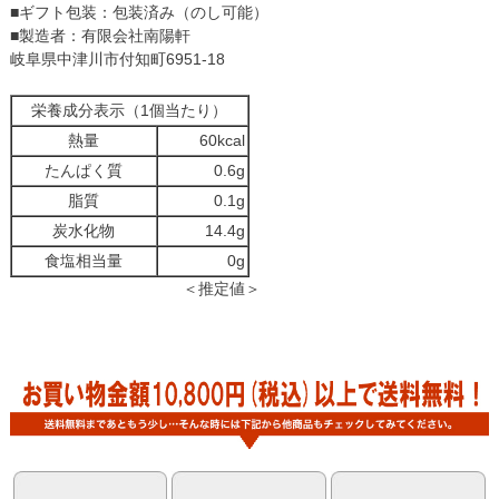
■ギフト包装：包装済み（のし可能）
■製造者：有限会社南陽軒
岐阜県中津川市付知町6951-18
栄養成分表示（1個当たり）
熱量
60kcal
たんぱく質
0.6g
脂質
0.1g
炭水化物
14.4g
食塩相当量
0g
＜推定値＞