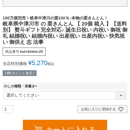
100万個完売！岐阜中津川の栗100％♪本物の栗きんとん！
岐阜県中津川市 の 栗きんとん 【 20個 箱入 】【送料
別】 熨斗ギフト完全対応♪ 誕生日祝い 内祝い 御祝 御
礼 結婚祝い 結婚内祝い 出産祝い 出産内祝い 快気祝
い 御供え 志 法事
商品番号
kuri-kinton-20
¥
5,270
当店特別価格
税込
[
49
ポイント進呈 ]
のしの種類・表書き
(
必
須
)
お気に入りに登録する
カートに入れる