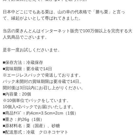
日本中どこにでもある栗は、山の幸の代表格で「勝ち栗」と言っ
て、縁起がよいとして尊ばれてきました。
当店の栗きんとんはインターネット販売で100万個以上を完売する大
人気商品でございます。
是非一度お試しくださいませ。
■保存方法：冷蔵保存
■賞味期限：要冷蔵で14日
※エージレスパックで発送しております。
パック未開封の賞味期限は要冷蔵で14日。
開封後は3日以内にお召し上がりください。
■内容量：20個
※10個単位でパックをしています。
10個入×2パックでお届けいたします。
■商品ｻｲｽﾞ：約4cm×3.5cm×2cm（1個）
■重さ：約26g（1個）
■原材料名：栗（国産）、砂糖
■配送形式：冷蔵 クロネコヤマト