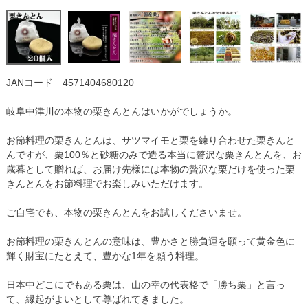
JANコード 4571404680120
【2015年10月3日旅サラダで紹介】
岐阜中津川の本物の栗きんとんはいかがでしょうか。
お節料理の栗きんとんは、サツマイモと栗を練り合わせた栗きんと
んですが、栗100％と砂糖のみで造る本当に贅沢な栗きんとんを、お
歳暮として贈れば、お届け先様には本物の贅沢な栗だけを使った栗
きんとんをお節料理でお楽しみいただけます。
ご自宅でも、本物の栗きんとんをお試しくださいませ。
お節料理の栗きんとんの意味は、豊かさと勝負運を願って黄金色に
輝く財宝にたとえて、豊かな1年を願う料理。
日本中どこにでもある栗は、山の幸の代表格で「勝ち栗」と言っ
て、縁起がよいとして尊ばれてきました。