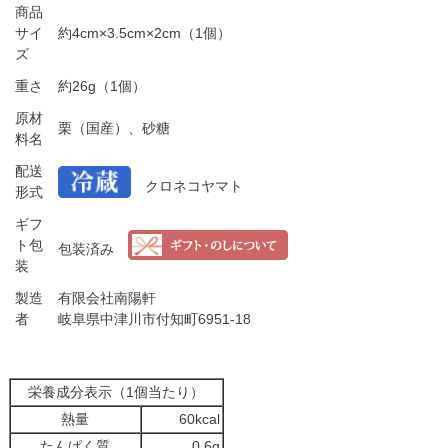
商品
サイ
約4cm×3.5cm×2cm（1個）
ズ
重さ
約26g（1個）
原材
栗（国産）、砂糖
料名
配送
クロネコヤマト
形式
ギフ
ト包
包装済み
装
製造
有限会社南陽軒
者
岐阜県中津川市付知町6951-18
栄養成分表示（1個当たり）
熱量
60kcal
たんぱく質
0.6g