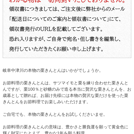
岐阜中津川の本物の栗きんとんはいかがでしょうか。
【2015年10月3日旅サラダで紹介】
お節料理の栗きんとんは、サツマイモと栗を練り合わせた栗きんと
んですが、栗100％と砂糖のみで造る本当に贅沢な栗きんとんを、お
歳暮として贈れば、お届け先様には本物の贅沢な栗だけを使った栗
きんとんをお節料理でお楽しみいただけます。
ご自宅でも、本物の栗きんとんをお試しくださいませ。
お節料理の栗きんとんの意味は、豊かさと勝負運を願って黄金色に
輝く財宝にたとえて、豊かな1年を願う料理。