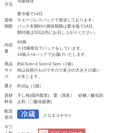
冷蔵保存
方法
要冷蔵で14日
賞味
※エージレスパックで発送しております。
期限
パック未開封の賞味期限は要冷蔵で14日。
開封後は3日以内にお召し上がりください。
40個
内容
※10個単位でパックをしています。
量
10個入×4パックでお届けいたします。
商品
約4.5cm×3.5cm×2.5cm（1個）
サイ
柿は自然のものですので多少の大きさの違い
ズ
が生じます。
重さ
約32g（1個）
原材
干し柿(国内製造)、栗（国産）、砂糖／酸化防
料名
止剤（二酸化硫黄)
配送
クロネコヤマト
形式
ギフ
ト包