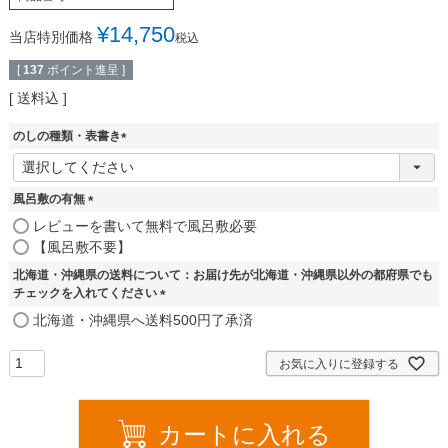
¥
14,750
当店特別価格
税込
[
137
ポイント進呈 ]
送料込
のしの種類・表書き
(
必
須
風呂敷の有無
)
(
レビューを書いて無料で風呂敷必要
必
【風呂敷不要】
須
北海道・沖縄県の送料について：お届け先が北海道・沖縄県以外の都府県でも
)
チェックを入れてください
(
北海道・沖縄県へ送料500円了承済
必
須
お気に入りに登録する
)
カートに入れる