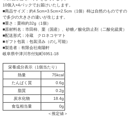
10個入×4パックでお届けいたします。
■商品サイズ：約4.5cm×3.5cm×2.5cm（1個）柿は自然のものですの
で多少の大きさの違いが生じます。
■重さ：栗柿約32g（1個）
■原材料名：市田柿、栗（国産）、砂糖／酸化防止剤（二酸化硫黄）
■配送形式：冷蔵 クロネコヤマト
■ギフト包装：包装済み（のし可能）
■製造者：有限会社南陽軒
岐阜県中津川市付知町6951-18
栄養成分表示（1個当たり）
熱量
75kcal
たんぱく質
0.6g
脂質
0.2g
炭水化物
18.4g
食塩相当量
0g
＜推定値＞