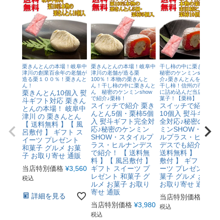
栗きんとんの本場！岐阜中
栗きんとんの本場！岐阜中
干し柿の中に栗きんと
津川の創業百余年の老舗が
津川の老舗が造る栗
秘密のケンミンshowで
造る栗１００％！栗きんと
100％！本物の栗きんと
介♪栗きんとんを最高級
ん！
ん！干し柿の中に栗きんと
干し柿！信州の市田柿の
栗きんとん10個入 熨
ん 秘密のケンミンshow
に詰め込んだ当店最高級
で紹介♪栗柿！
菓子！【栗柿】
斗ギフト対応 栗きん
スイッチで紹介 栗き
スイッチで紹介 栗
とんの本場！ 岐阜中
んとん5個・栗柿5個
10個入 熨斗ギフト
津川 の 栗きんとん
入 熨斗ギフト完全対
全対応♪秘密のケン
【 送料無料 】【 風
応♪秘密のケンミン
ミンSHOW・スタ
呂敷付 】 ギフト ス
SHOW・スタイルプ
ルプラス・ヒルナ
イーツ プレゼント
ラス・ヒルナンデス
デスでも紹介！ 【
和菓子 グルメ お菓
で紹介！ 【 送料無
送料無料 】【 風呂
子 お取り寄せ 通販
料 】【 風呂敷付 】
敷付 】 ギフト ス
当店特別価格
¥
3,560
ギフト スイーツ プ
ーツ プレゼント 和
レゼント 和菓子 グ
菓子 グルメ お菓子
税込
ルメ お菓子 お取り
お取り寄せ 通販
寄せ 通販
詳細を見る
当店特別価格
¥
4,4
当店特別価格
¥
3,980
税込
税込