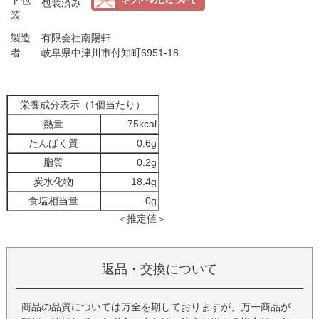
包装済み
装
製造
有限会社南陽軒
者
岐阜県中津川市付知町6951-18
栄養成分表示（1個当たり）
熱量
75kcal
たんぱく質
0.6g
脂質
0.2g
炭水化物
18.4g
食塩相当量
0g
＜推定値＞
返品・交換について
商品の品質については万全を期しておりますが、万一商品が