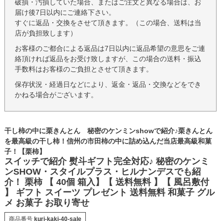
破損・汚損していた場合、またはご注文と異なる場合は、お
届け後7日以内にご連絡下さい。
すぐに返品・交換をさせて頂きます。（この場合、送料は当
店が負担致します）
お客様のご都合による返品は7日以内に返品希望の意思をご連
絡頂ければ返品をお受け致しますが、この場合の送料・振込
手数料はお客様のご負担とさせて頂きます。
保存状況・経過日などにより、返金・返品・交換などをでき
かねる場合がございます。
干し柿の中に栗きんとん 秘密のケンミンshowで紹介♪栗きんとん
を最高級の干し柿！信州の市田柿の中に詰め込んだ当店最高級和菓
子！【栗柿】
スイッチで紹介 熨斗ギフト完全対応♪ 秘密のケンミ
ンSHOW・スタイルプラス・ヒルナンデスでも紹
介！ 栗柿 【 40個 箱入】【 送料無料 】【 風呂敷付
】 ギフト スイーツ プレゼント 送料無料 和菓子 グル
メ お菓子 お取り寄せ
商品番号
kuri-kaki-40-sale