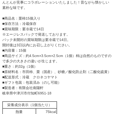
んとんが見事にコラボレーションいたしました！昔ながら懐かしい
素朴な味です。
■商品名：栗柿15個入り
■保存方法：冷蔵保存
■賞味期限：要冷蔵で14日
※エージレスパックで発送しております。
パック未開封の賞味期限は要冷蔵で14日。
開封後は3日以内にお召し上がりください。
■内容量：15個
■商品サイズ：約4.5cm×3.5cm×2.5cm（1個）柿は自然のものですの
で多少の大きさの違いが生じます。
■重さ：約32g（1個）
■原材料名：市田柿、栗（国産）、砂糖／酸化防止剤（二酸化硫黄）
■配送形式：冷蔵 クロネコヤマト
■ギフト包装：包装済み（のし可能）
■製造者：有限会社南陽軒
岐阜県中津川市付知町6951-18
栄養成分表示（1個当たり）
熱量
75kcal