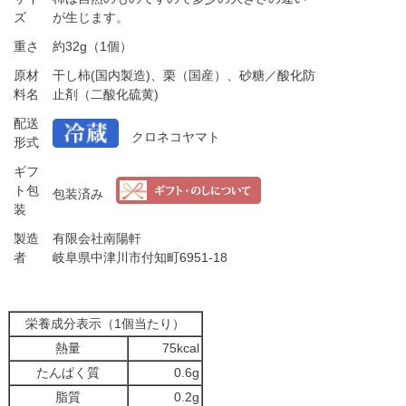
ズ
が生じます。
重さ
約32g（1個）
原材
干し柿(国内製造)、栗（国産）、砂糖／酸化防
料名
止剤（二酸化硫黄)
配送
クロネコヤマト
形式
ギフ
ト包
包装済み
装
製造
有限会社南陽軒
者
岐阜県中津川市付知町6951-18
栄養成分表示（1個当たり）
熱量
75kcal
たんぱく質
0.6g
脂質
0.2g