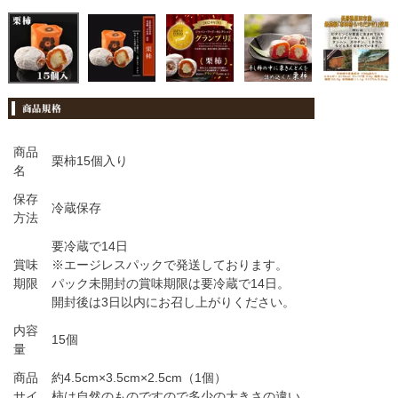
商品
栗柿15個入り
名
保存
冷蔵保存
方法
要冷蔵で14日
賞味
※エージレスパックで発送しております。
期限
パック未開封の賞味期限は要冷蔵で14日。
開封後は3日以内にお召し上がりください。
内容
15個
量
商品
約4.5cm×3.5cm×2.5cm（1個）
サイ
柿は自然のものですので多少の大きさの違い