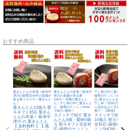
おすすめ商品
栗きんとんの本場！岐阜中
栗きんとんの本場！岐阜中
干し柿の中に栗きんと
津川の創業百余年の老舗が
津川の老舗が造る栗
秘密のケンミンshowで
造る栗１００％！栗きんと
100％！本物の栗きんと
介♪栗きんとんを最高級
ん！
ん！干し柿の中に栗きんと
干し柿！信州の市田柿の
栗きんとん10個入 熨
ん 秘密のケンミンshow
に詰め込んだ当店最高級
で紹介♪栗柿！
菓子！【栗柿】
斗ギフト対応 栗きん
スイッチで紹介 栗き
スイッチで紹介 栗
とんの本場！ 岐阜中
んとん5個・栗柿5個
10個入 熨斗ギフト
津川 の 栗きんとん
入 熨斗ギフト完全対
全対応♪秘密のケン
【 送料無料 】【 風
応♪秘密のケンミン
ミンSHOW・スタ