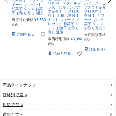
呂敷付 】 ギフト ス
SHOW・スタイルプ
ルプラス・ヒルナ
イーツ プレゼント
ラス・ヒルナンデス
デスでも紹介！ 【
和菓子 グルメ お菓
で紹介！ 【 送料無
送料無料 】【 風呂
子 お取り寄せ 通販
料 】【 風呂敷付 】
敷付 】 ギフト ス
当店特別価格
¥
3,560
ギフト スイーツ プ
ーツ プレゼント 和
レゼント 和菓子 グ
菓子 グルメ お菓子
税込
ルメ お菓子 お取り
お取り寄せ 通販
寄せ 通販
詳細を見る
当店特別価格
¥
4,4
当店特別価格
¥
3,980
税込
税込
詳細を見る
詳細を見る
商品ラインナップ
価格別で選ぶ
用途で選ぶ
通年ギフト