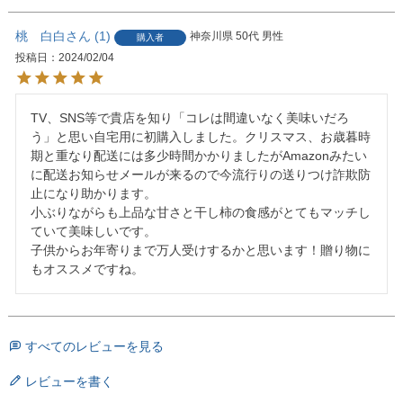
桃 白白
1
神奈川県
50代
男性
購入者
投稿日
2024/02/04
TV、SNS等で貴店を知り「コレは間違いなく美味いだろ
う」と思い自宅用に初購入しました。クリスマス、お歳暮時
期と重なり配送には多少時間かかりましたがAmazonみたい
に配送お知らせメールが来るので今流行りの送りつけ詐欺防
止になり助かります。

小ぶりながらも上品な甘さと干し柿の食感がとてもマッチし
ていて美味しいです。

子供からお年寄りまで万人受けするかと思います！贈り物に
もオススメですね。
すべてのレビューを見る
レビューを書く