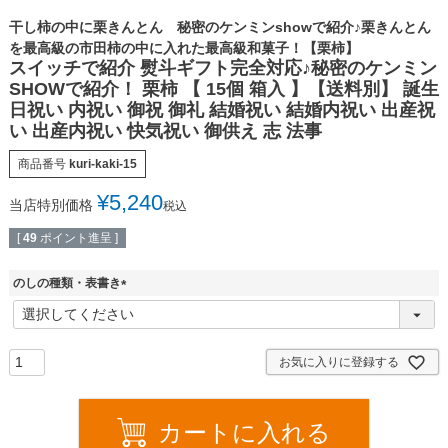
干し柿の中に栗きんとん 秘密のケンミンshowで紹介♪栗きんとん
を最高級の市田柿の中に入れた最高級和菓子！【栗柿】
スイッチで紹介 熨斗ギフト完全対応♪秘密のケンミン
SHOWで紹介！ 栗柿 【 15個 箱入 】【送料別】 誕生
日祝い 内祝い 御祝 御礼 結婚祝い 結婚内祝い 出産祝
い 出産内祝い 快気祝い 御供え 志 法事
商品番号
kuri-kaki-15
¥
5,240
当店特別価格
税込
[
49
ポイント進呈 ]
のしの種類・表書き
(
必
須
)
お気に入りに登録する
カートに入れる