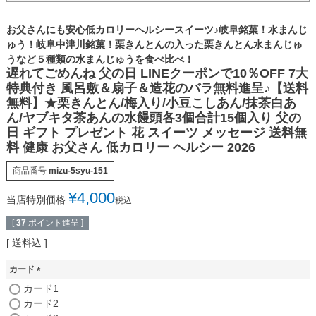
お父さんにも安心低カロリーヘルシースイーツ♪岐阜銘菓！水まんじ
ゅう！岐阜中津川銘菓！栗きんとんの入った栗きんとん水まんじゅ
うなど５種類の水まんじゅうを食べ比べ！
遅れてごめんね 父の日 LINEクーポンで10％OFF 7大
特典付き 風呂敷＆扇子＆造花のバラ無料進呈♪【送料
無料】★栗きんとん/梅入り/小豆こしあん/抹茶白あ
ん/ヤブキタ茶あんの水饅頭各3個合計15個入り 父の
日 ギフト プレゼント 花 スイーツ メッセージ 送料無
料 健康 お父さん 低カロリー ヘルシー 2026
商品番号
mizu-5syu-151
¥
4,000
当店特別価格
税込
[
37
ポイント進呈 ]
送料込
カード
(
カード1
必
カード2
須