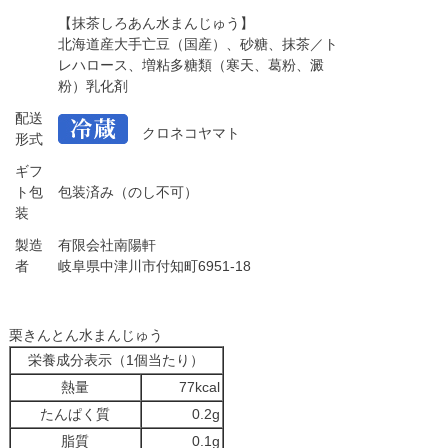
【抹茶しろあん水まんじゅう】
北海道産大手亡豆（国産）、砂糖、抹茶／ト
レハロース、増粘多糖類（寒天、葛粉、澱
粉）乳化剤
配送
クロネコヤマト
形式
ギフ
ト包
包装済み（のし不可）
装
製造
有限会社南陽軒
者
岐阜県中津川市付知町6951-18
栗きんとん水まんじゅう
栄養成分表示（1個当たり）
熱量
77kcal
たんぱく質
0.2g
脂質
0.1g