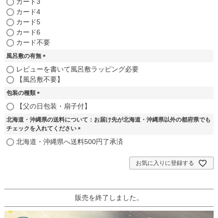
カード3
)
カード4
カード5
カード6
カード不要
風呂敷の有無
(
レビューを書いて風呂敷ラッピング必要
必
【風呂敷不要】
須
包装の種類
)
(
【父の日包装・扇子付】
必
北海道・沖縄県の送料について：お届け先が北海道・沖縄県以外の都府県でも
須
チェックを入れてください
)
(
北海道・沖縄県へ送料500円了承済
必
須
お気に入りに登録する
)
販売を終了しました。