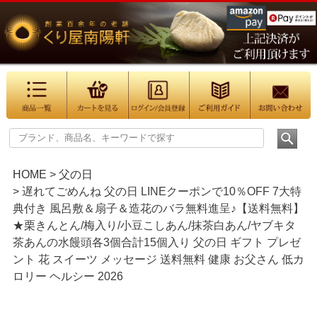
HOME
父の日
遅れてごめんね 父の日 LINEクーポンで10％OFF 7大特
典付き 風呂敷＆扇子＆造花のバラ無料進呈♪【送料無料】
★栗きんとん/梅入り/小豆こしあん/抹茶白あん/ヤブキタ
茶あんの水饅頭各3個合計15個入り 父の日 ギフト プレゼ
ント 花 スイーツ メッセージ 送料無料 健康 お父さん 低カ
ロリー ヘルシー 2026