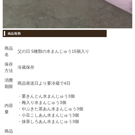
商品
父の日 5種類の水まんじゅう15個入り
名
保存
冷蔵保存
方法
消費
商品発送日より要冷蔵で4日
期限
・栗きんとん水まんじゅう3個
・梅入り水まんじゅう3個
内容
・やぶきた茶あん水まんじゅう3個
量
・小豆こしあん水まんじゅう3個
・抹茶しろあん水まんじゅう3個
商品