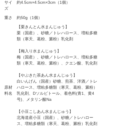
サイ
約4.5cm×4.5cm×3cm（1個）
ズ
重さ
約50g（1個）
【栗きんとん水まんじゅう】
栗（国産）、砂糖／トレハロース、増粘多糖
類（寒天、葛粉、澱粉）乳化剤
【梅入り水まんじゅう】
梅（国産）、砂糖／トレハロース、増粘多糖
類（寒天、葛粉、澱粉）、クエン酸、乳化剤
【やぶきた茶あん水まんじゅう】
白いんげん（国産）砂糖、煎茶、洋酒／トレ
原材
ハロース、増粘多糖類（寒天、葛粉、澱粉）
料名
乳化剤、Dソルビトール、着色料(青1、黄4
号)、メタリン酸Na
【小豆こしあん水まんじゅう】
北海道産小豆（国産）、砂糖／トレハロー
ス、増粘多糖類（寒天、葛粉、澱粉）乳化剤