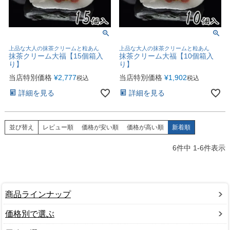
上品な大人の抹茶クリームと粒あん
上品な大人の抹茶クリームと粒あん
抹茶クリーム大福【15個箱入
抹茶クリーム大福【10個箱入
り】
り】
当店特別価格
¥
2,777
当店特別価格
¥
1,902
税込
税込
詳細を見る
詳細を見る
並び替え
レビュー順
価格が安い順
価格が高い順
新着順
6
件中
1
-
6
件表示
商品ラインナップ
価格別で選ぶ