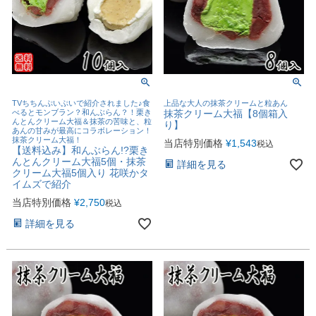
TVちちんぷいぷいで紹介されました♪食
上品な大人の抹茶クリームと粒あん
べるとモンブラン？和んぶらん？！栗き
抹茶クリーム大福【8個箱入
んとんクリーム大福＆抹茶の苦味と、粒
り】
あんの甘みが最高にコラボレーション！
抹茶クリーム大福！
当店特別価格
¥
1,543
税込
【送料込み】和んぶらん!?栗き
んとんクリーム大福5個・抹茶
詳細を見る
クリーム大福5個入り 花咲かタ
イムズで紹介
当店特別価格
¥
2,750
税込
詳細を見る