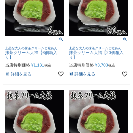
上品な大人の抹茶クリームと粒あん
上品な大人の抹茶クリームと粒あん
抹茶クリーム大福【6個箱入
抹茶クリーム大福【20個箱入
り】
り】
当店特別価格
¥
1,131
当店特別価格
¥
3,703
税込
税込
詳細を見る
詳細を見る