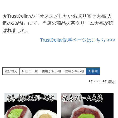
★TrustCellarの『オススメしたいお取り寄せ大福 人
気の20品!』にて、当店の商品抹茶クリーム大福が選
ばれました。
TrustCellar記事ページはこちら >>>
並び替え
レビュー順
価格が安い順
価格が高い順
新着順
6
件中
1
-
6
件表示