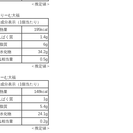
＜推定値＞
くりーむ大福
養成分表示（1個当たり）
熱量
195kcal
んぱく質
1.4g
脂質
6g
水化物
34.2g
塩相当量
0.5g
＜推定値＞
りーむ大福
養成分表示（1個当たり）
熱量
148kcal
んぱく質
1g
脂質
5.4g
水化物
24.1g
塩相当量
0.2g
＜推定値＞