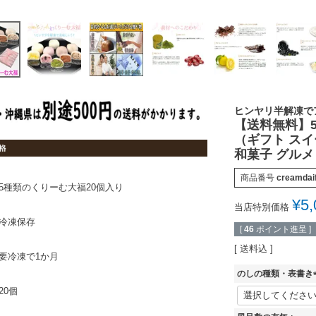
ヒンヤリ半解凍で
【送料無料】
（ギフト スイ
和菓子 グルメ
商品番号
creamdai
5種類のくりーむ大福20個入り
¥
5,
当店特別価格
冷凍保存
[
46
ポイント進呈 ]
送料込
要冷凍で1か月
のしの種類・表書き
(
20個