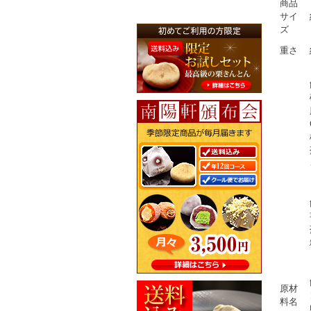
商品
サイ
ズ
重さ
原材
料名