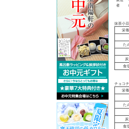
者
抹茶小
栄
た
炭
食
チョコ
栄
た
炭
食