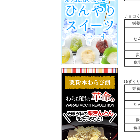
チョコ
栄
た
炭
食
ゆずく
栄
た
炭
食