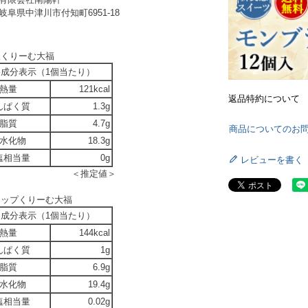
岐阜県中津川市付知町6951-18
豆くりーむ大福
養成分表示（1個当たり）
熱量
121kcal
返品特約について
んぱく質
1.3g
脂質
4.7g
商品についてのお
水化物
18.3g
塩相当量
0g
レビューを書く
＜推定値＞
チップくりーむ大福
養成分表示（1個当たり）
熱量
144kcal
んぱく質
1g
脂質
6.9g
水化物
19.4g
塩相当量
0.02g