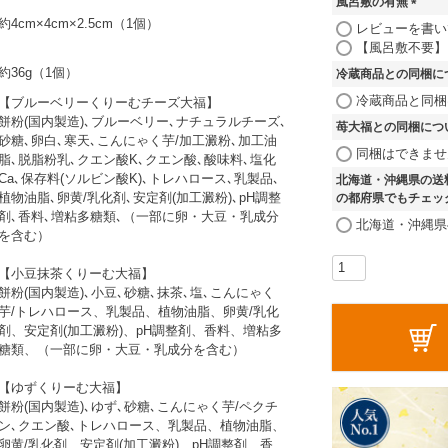
風呂敷の有無
)
約4cm×4cm×2.5cm（1個）
(
レビューを書い
必
【風呂敷不要】
須
約36g（1個）
冷蔵商品との同梱に
)
冷蔵商品と同梱
【ブルーベリーくりーむチーズ大福】
餅粉(国内製造)､ブルーベリー､ナチュラルチーズ､
苺大福との同梱につ
砂糖､卵白､寒天､こんにゃく芋/加工澱粉､加工油
同梱はできませ
脂､脱脂粉乳､クエン酸K､クエン酸､酸味料､塩化
Ca､保存料(ソルビン酸K)､トレハロース､乳製品､
北海道・沖縄県の送
植物油脂､卵黄/乳化剤､安定剤(加工澱粉)､pH調整
の都府県でもチェッ
剤､香料､増粘多糖類､（一部に卵・大豆・乳成分
北海道・沖縄県
を含む）
【小豆抹茶くりーむ大福】
餅粉(国内製造)､小豆､砂糖､抹茶､塩､こんにゃく
芋/トレハロース、乳製品、植物油脂、卵黄/乳化
剤、安定剤(加工澱粉)、pH調整剤、香料、増粘多
糖類、（一部に卵・大豆・乳成分を含む）
【ゆずくりーむ大福】
餅粉(国内製造)､ゆず､砂糖､こんにゃく芋/ペクチ
ン､クエン酸､トレハロース、乳製品、植物油脂、
卵黄/乳化剤、安定剤(加工澱粉)、pH調整剤、香