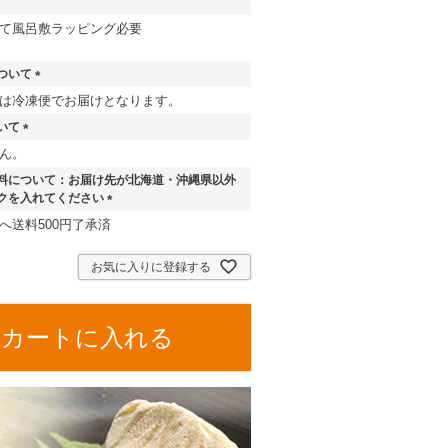
て風呂敷ラッピング必要
ついて
(
は冷凍便でお届けとなります。
必
いて
須
(
)
ん。
必
料について：お届け先が北海道・沖縄県以外
須
クを入れてください
)
(
へ送料500円了承済
必
須
お気に入りに登録する
)
カートに入れる