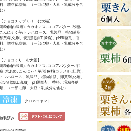
料、増粘多糖類、（一部に卵・大豆・乳成分を含
む）
【チョコチップくりーむ大福】
餅粉(国内製造)､カカオマス､ココアバター､砂糖､
こんにゃく芋/トレハロース、乳製品、植物油脂、
卵黄/乳化剤、安定剤(加工澱粉)、pH調整剤、香
料、増粘多糖類、（一部に卵・大豆・乳成分を含
む）
【チョコくりーむ大福】
餅粉(国内製造)､カカオマス､ココアパウダー､砂
糖､水あめ､こんにゃく芋/着色料(カラメル､紅麹)､
トレハロース、乳製品、植物油脂、卵黄/乳化剤、
安定剤(加工澱粉)、pH調整剤、香料、増粘多糖
類、（一部に卵・大豆・乳成分を含む）
クロネコヤマト
包装済み
有限会社南陽軒