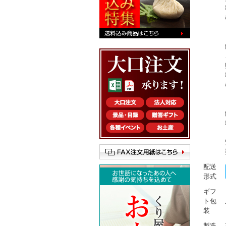
配送
形式
ギフ
ト包
装
製造