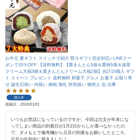
お中元 夏ギフト スイッチで紹介 熨斗ギフト完全対応♪ LINEクー
ポンで10％OFF 【送料無料】【栗きんとん5個＆栗柿5個＆抹茶
クリーム大福3個＆栗きんとんクリーム大福2個】合計15個入 ギフ
ト スイーツ プレゼント 送料無料 和菓子 グルメ お菓子 お取り寄
せ 誕生日祝い 内祝い 御祝 御礼 快気祝い 御供え 志 法事
購入者
投稿日
2026/01/01
いつもお世話になっているのですが、今回は注文が年末にな
ってしまい商品の到着日が1月2日からしか選べなかったの
で、ダメもとで備考欄から元旦の到着をお願いしたところ、
元旦の午前中に届きました！
