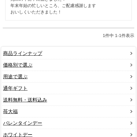
年末年始の忙しいところ、ご配慮感謝します

おいしくいただきました！
1
件中
1
-
1
件表示
商品ラインナップ
価格別で選ぶ
用途で選ぶ
通年ギフト
送料無料・送料込み
苺大福
バレンタインデー
ホワイトデー