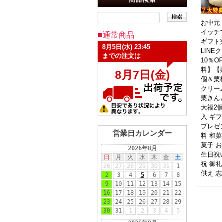
お中元
イッチ
■通常商品
ギフト
LINE
10％O
料】【
個＆栗
クリー
栗きん
大福2
入 ギ
プレゼ
営業日カレンダー
料 和菓
菓子 
生日祝
祝 御礼
供え 志