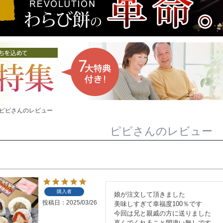
ピピさんのレビュー
ピピさんのレビュー
購入者
娘が注文して頂きました

投稿日
2025/03/26
美味しすぎて幸福度100％です　

今回は兄と親戚の方に送りました
