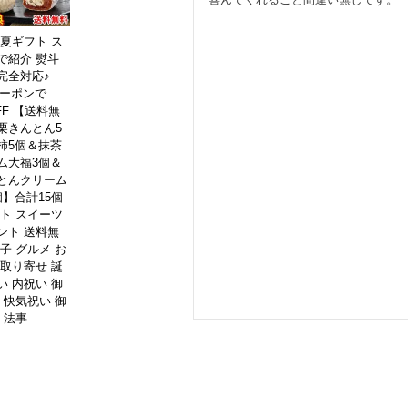
 夏ギフト ス
で紹介 熨斗
完全対応♪
クーポンで
FF 【送料無
栗きんとん5
柿5個＆抹茶
ム大福3個＆
とんクリーム
個】合計15個
フト スイーツ
ント 送料無
子 グルメ お
お取り寄せ 誕
い 内祝い 御
 快気祝い 御
 法事