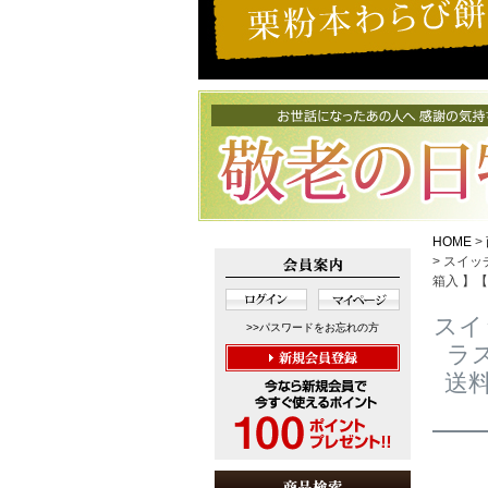
HOME
スイッ
箱入 】【
スイ
>>パスワードをお忘れの方
ラス
送料