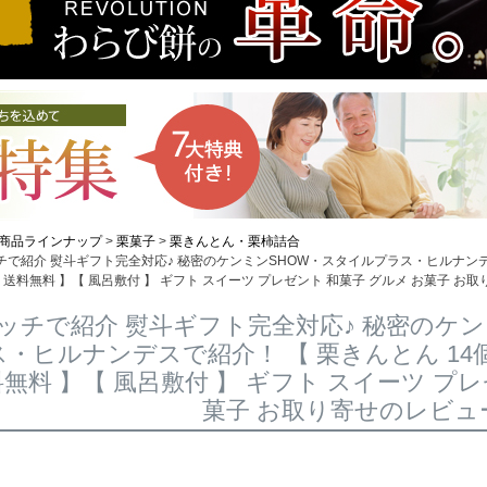
商品ラインナップ
栗菓子
栗きんとん・栗柿詰合
チで紹介 熨斗ギフト完全対応♪ 秘密のケンミンSHOW・スタイルプラス・ヒルナンデスで
 送料無料 】【 風呂敷付 】 ギフト スイーツ プレゼント 和菓子 グルメ お菓子 お
ッチで紹介 熨斗ギフト完全対応♪ 秘密のケ
・ヒルナンデスで紹介！ 【 栗きんとん 14個 
無料 】【 風呂敷付 】 ギフト スイーツ プレ
菓子 お取り寄せのレビュ