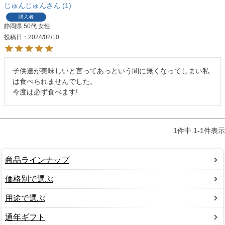
じゅんじゅん
1
購入者
静岡県
50代
女性
投稿日
2024/02/10
子供達が美味しいと言ってあっという間に無くなってしまい私
は食べられませんでした。

今度は必ず食べます!
1
件中
1
-
1
件表示
商品ラインナップ
価格別で選ぶ
用途で選ぶ
通年ギフト