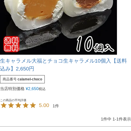
生キャラメル大福とチョコ生キャラメル10個入【送料
込み】2,650円
商品番号
calamel-choco
当店特別価格
¥
2,650
税込
5.00
1
1
件中
1
-
1
件表示