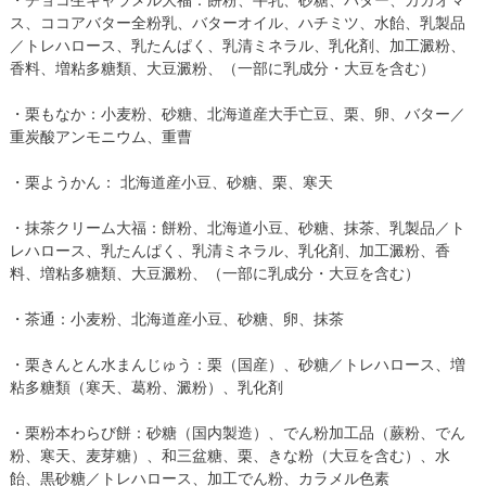
ス、ココアバター全粉乳、バターオイル、ハチミツ、水飴、乳製品
／トレハロース、乳たんぱく、乳清ミネラル、乳化剤、加工澱粉、
香料、増粘多糖類、大豆澱粉、（一部に乳成分・大豆を含む）
・栗もなか：小麦粉、砂糖、北海道産大手亡豆、栗、卵、バター／
重炭酸アンモニウム、重曹
・栗ようかん： 北海道産小豆、砂糖、栗、寒天
・抹茶クリーム大福：餅粉、北海道小豆、砂糖、抹茶、乳製品／ト
レハロース、乳たんぱく、乳清ミネラル、乳化剤、加工澱粉、香
料、増粘多糖類、大豆澱粉、（一部に乳成分・大豆を含む）
・茶通：小麦粉、北海道産小豆、砂糖、卵、抹茶
・栗きんとん水まんじゅう：栗（国産）、砂糖／トレハロース、増
粘多糖類（寒天、葛粉、澱粉）、乳化剤
・栗粉本わらび餅：砂糖（国内製造）、でん粉加工品（蕨粉、でん
粉、寒天、麦芽糖）、和三盆糖、栗、きな粉（大豆を含む）、水
飴、黒砂糖／トレハロース、加工でん粉、カラメル色素