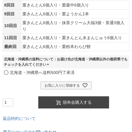
8回目
栗きんとん6個入り・栗最中6個入り
9回目
栗きんとん6個入り・栗ようかん1本
栗きんとん6個入り・抹茶クリーム大福3個・茶通3個入
10回目
り
11回目
栗きんとん6個入り・栗きんとん水まんじゅう6個入り
最終回
栗きんとん6個入り・栗粉本わらび餅
北海道・沖縄県の送料について：お届け先が北海道・沖縄県以外の都府県でも
チェックを入れてください
(
北海道・沖縄県へ送料500円了承済
必
須
お気に入りに登録する
)
頒布会購入する
返品特約について
商品についてのお問い合わせ