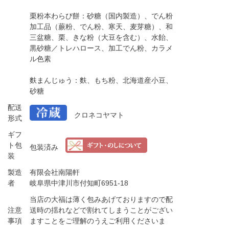
栗粉本わらび餅：砂糖（国内製造）、でん粉
加工品（蕨粉、でん粉、寒天、麦芽糖）、和
三盆糖、栗、きな粉（大豆を含む）、水飴、
黒砂糖／トレハロース、加工でん粉、カラメ
ル色素
麩まんじゅう：麩、もち粉、北海道産小豆、
砂糖
配送
クロネコヤマト
形式
ギフ
ト包
包装済み
装
製造
有限会社南陽軒
者
岐阜県中津川市付知町6951-18
当店の大福は薄く包みあげておりますので配
注意
送時の揺れなどで割れてしまうことがござい
事項
ますことをご理解のうえご利用くださいま