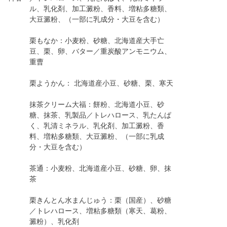
ル、乳化剤、加工澱粉、香料、増粘多糖類、
大豆澱粉、（一部に乳成分・大豆を含む）
栗もなか：小麦粉、砂糖、北海道産大手亡
豆、栗、卵、バター／重炭酸アンモニウム、
重曹
栗ようかん： 北海道産小豆、砂糖、栗、寒天
抹茶クリーム大福：餅粉、北海道小豆、砂
糖、抹茶、乳製品／トレハロース、乳たんぱ
く、乳清ミネラル、乳化剤、加工澱粉、香
料、増粘多糖類、大豆澱粉、（一部に乳成
分・大豆を含む）
茶通：小麦粉、北海道産小豆、砂糖、卵、抹
茶
栗きんとん水まんじゅう：栗（国産）、砂糖
／トレハロース、増粘多糖類（寒天、葛粉、
澱粉）、乳化剤