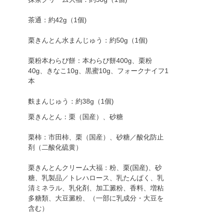
茶通：約42g（1個)
栗きんとん水まんじゅう：約50g（1個)
栗粉本わらび餅：本わらび餅400g、栗粉
40g、きなこ10g、黒蜜10g、フォークナイフ1
本
麩まんじゅう：約38g（1個)
栗きんとん：栗（国産）、砂糖
栗柿：市田柿、栗（国産）、砂糖／酸化防止
剤（二酸化硫黄）
栗きんとんクリーム大福：粉、栗(国産)、砂
糖、乳製品／トレハロース、乳たんぱく、乳
清ミネラル、乳化剤、加工澱粉、香料、増粘
多糖類、大豆澱粉、（一部に乳成分・大豆を
含む）