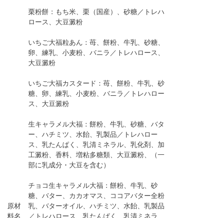
栗粉餅：もち米、栗（国産）、砂糖／トレハ
ロース、大豆澱粉
いちご大福粒あん：苺、餅粉、牛乳、砂糖、
卵、練乳、小麦粉、バニラ／トレハロース、
大豆澱粉
いちご大福カスタード：苺、餅粉、牛乳、砂
糖、卵、練乳、小麦粉、バニラ／トレハロー
ス、大豆澱粉
生キャラメル大福：餅粉、牛乳、砂糖、バタ
ー、ハチミツ、水飴、乳製品／トレハロー
ス、乳たんぱく、乳清ミネラル、乳化剤、加
工澱粉、香料、増粘多糖類、大豆澱粉、（一
部に乳成分・大豆を含む）
チョコ生キャラメル大福：餅粉、牛乳、砂
糖、バター、カカオマス、ココアバター全粉
原材
乳、バターオイル、ハチミツ、水飴、乳製品
料名
／トレハロース、乳たんぱく、乳清ミネラ