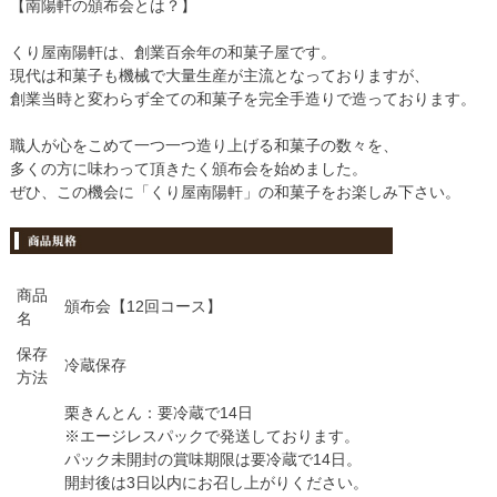
【南陽軒の頒布会とは？】
くり屋南陽軒は、創業百余年の和菓子屋です。
現代は和菓子も機械で大量生産が主流となっておりますが、
創業当時と変わらず全ての和菓子を完全手造りで造っております。
職人が心をこめて一つ一つ造り上げる和菓子の数々を、
多くの方に味わって頂きたく頒布会を始めました。
ぜひ、この機会に「くり屋南陽軒」の和菓子をお楽しみ下さい。
商品
頒布会【12回コース】
名
保存
冷蔵保存
方法
栗きんとん：要冷蔵で14日
※エージレスパックで発送しております。
パック未開封の賞味期限は要冷蔵で14日。
開封後は3日以内にお召し上がりください。