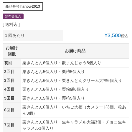
商品番号
hanpu-2013
頒布会販売
送料込
¥
3,500
１回あたり
税込
お届け
お届け商品
回数
初回
栗きんとん6個入り・麩まんじゅう8個入り
2回目
栗きんとん5個入り・栗柿5個入り
3回目
栗きんとん6個入り・栗きんとんクリーム大福6個入り
4回目
栗きんとん6個入り・栗粉餅6個入り
5回目
栗きんとん5個入り・栗柿5個入り
栗きんとん6個入り・いちご大福（カスタード3個、粒あ
6回目
ん3個）
栗きんとん6個入り・生キャラメル大福3個・チョコ生キ
7回目
ャラメル3個入り