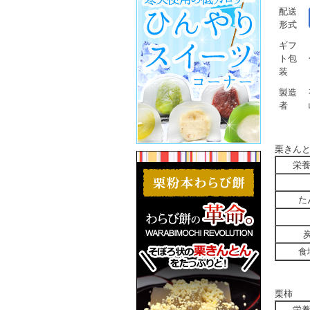
配送
形式
ギフ
ト包
装
製造
者
栗きん
栄
た
食
栗柿
栄