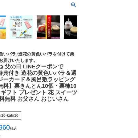
色いバラ♪造花の黄色いバラを付けて栗
お届けいたします。
 父の日 LINEクーポンで
7大特典付き 造花の黄色いバラ＆選
ジーカード＆風呂敷ラッピング
料】栗きんとん10個・栗柿10
 ギフト プレゼント 花 スイーツ
料無料 お父さん おじいさん
ri10-kaki10
960
税込