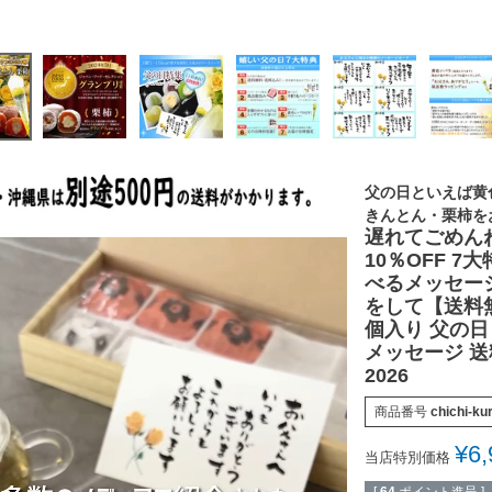
父の日といえば黄
きんとん・栗柿を
遅れてごめんね
10％OFF 
べるメッセー
をして【送料無
個入り 父の日
メッセージ 送
2026
商品番号
chichi-ku
¥
6,
当店特別価格