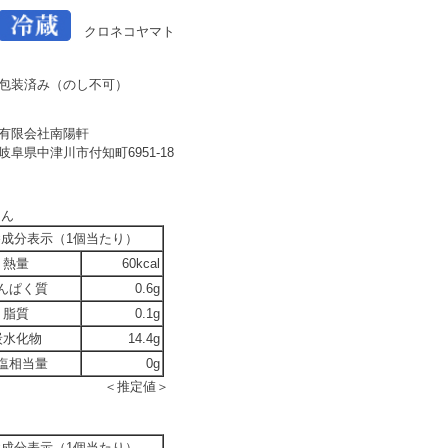
クロネコヤマト
包装済み（のし不可）
有限会社南陽軒
岐阜県中津川市付知町6951-18
とん
養成分表示（1個当たり）
熱量
60kcal
んぱく質
0.6g
脂質
0.1g
炭水化物
14.4g
塩相当量
0g
＜推定値＞
養成分表示（1個当たり）