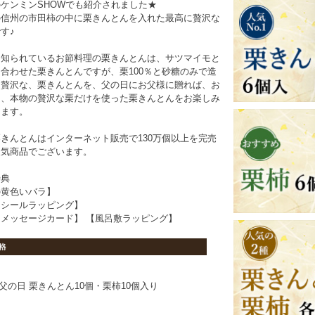
ケンミンSHOWでも紹介されました★
の信州の市田柿の中に栗きんとんを入れた最高に贅沢な
す♪
く知られているお節料理の栗きんとんは、サツマイモと
合わせた栗きんとんですが、栗100％と砂糖のみで造
に贅沢な、栗きんとんを、父の日にお父様に贈れば、お
は、本物の贅沢な栗だけを使った栗きんとんをお楽しみ
けます。
きんとんはインターネット販売で130万個以上を完売
人気商品でございます。
特典
の黄色いバラ】
日シールラッピング】
メッセージカード】 【風呂敷ラッピング】
父の日 栗きんとん10個・栗柿10個入り