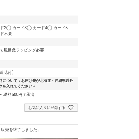
ド2
カード3
カード4
カード5
ド不要
て風呂敷ラッピング必要
造花付】
料について：お届け先が北海道・沖縄県以外
クを入れてください
(
へ送料500円了承済
必
須
お気に入りに登録する
)
販売を終了しました。