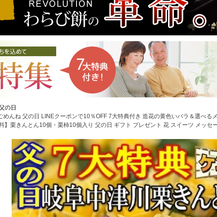
父の日
ごめんね 父の日 LINEクーポンで10％OFF 7大特典付き 造花の黄色いバラ＆選
】栗きんとん10個・栗柿10個入り 父の日 ギフト プレゼント 花 スイーツ メッセージ