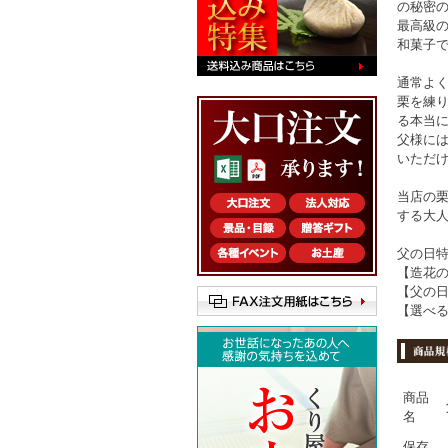
の秘密の
最高級
和菓子で
通常よ
栗を練り
る本当
父様に
いただ
当店の栗
する大
父の日
【造花
【父の
【選べる
商品
名
保存