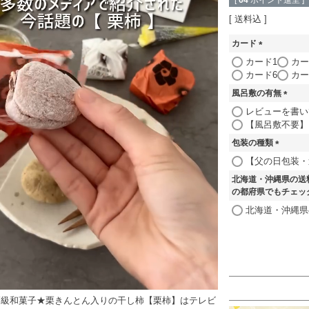
[
64
ポイント進呈 ]
送料込
カード
(
カード1
カー
必
カード6
カー
須
風呂敷の有無
)
(
レビューを書い
必
【風呂敷不要】
須
包装の種類
)
(
【父の日包装・
必
北海道・沖縄県の送
須
の都府県でもチェッ
)
北海道・沖縄県
高級和菓子★栗きんとん入りの干し柿【栗柿】はテレビ