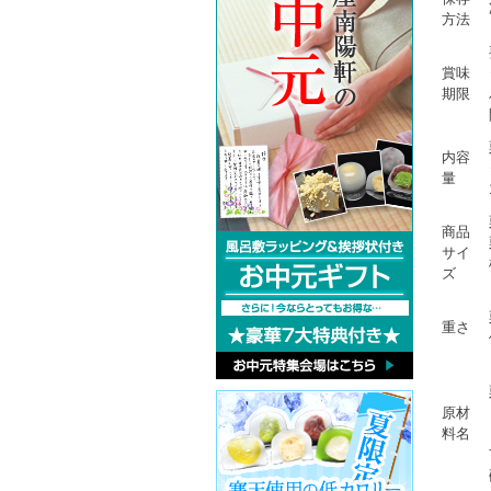
方法
賞味
期限
内容
量
商品
サイ
ズ
重さ
原材
料名