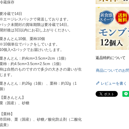
冷蔵保存
要冷蔵で14日
※エージレスパックで発送しております。
パック未開封の賞味期限は要冷蔵で14日。
開封後は3日以内にお召し上がりください。
栗きんとん10個、栗柿10個
※10個単位でパックをしています。
10個入×2パックでお届けいたします。
返品特約について
栗きんとん：約4cm×3.5cm×2cm（1個）
栗柿：約4.5cm×3.5cm×2.5cm（1個）
柿は自然のものですので多少の大きさの違いが生
商品についてのお
じます。
栗きんとん：約26g（1個） 、栗柿：約32g（1
レビューを書く
個）
【栗きんとん】
栗（国産）、砂糖
【栗柿】
市田柿、栗（国産）、砂糖／酸化防止剤（二酸化
硫黄）