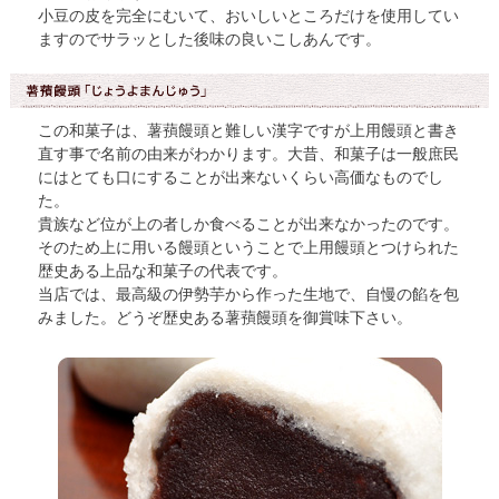
小豆の皮を完全にむいて、おいしいところだけを使用してい
ますのでサラッとした後味の良いこしあんです。
この和菓子は、薯蕷饅頭と難しい漢字ですが上用饅頭と書き
直す事で名前の由来がわかります。大昔、和菓子は一般庶民
にはとても口にすることが出来ないくらい高価なものでし
た。
貴族など位が上の者しか食べることが出来なかったのです。
そのため上に用いる饅頭ということで上用饅頭とつけられた
歴史ある上品な和菓子の代表です。
当店では、最高級の伊勢芋から作った生地で、自慢の餡を包
みました。どうぞ歴史ある薯蕷饅頭を御賞味下さい。