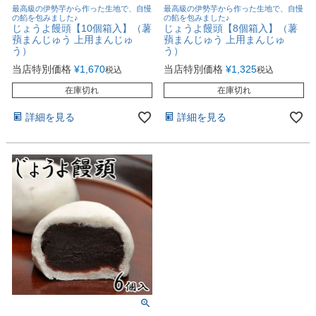
最高級の伊勢芋から作った生地で、自慢
最高級の伊勢芋から作った生地で、自慢
の餡を包みました♪
の餡を包みました♪
じょうよ饅頭【10個箱入】（薯
じょうよ饅頭【8個箱入】（薯
蕷まんじゅう 上用まんじゅ
蕷まんじゅう 上用まんじゅ
う）
う）
当店特別価格
¥
1,670
当店特別価格
¥
1,325
税込
税込
在庫切れ
在庫切れ
詳細を見る
詳細を見る