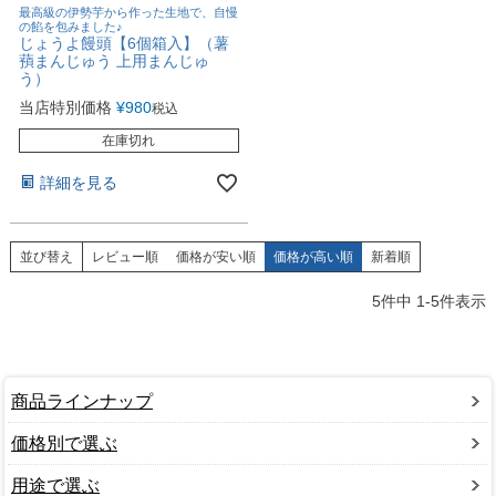
最高級の伊勢芋から作った生地で、自慢
の餡を包みました♪
じょうよ饅頭【6個箱入】（薯
蕷まんじゅう 上用まんじゅ
う）
当店特別価格
¥
980
税込
在庫切れ
詳細を見る
並び替え
レビュー順
価格が安い順
価格が高い順
新着順
5
件中
1
-
5
件表示
商品ラインナップ
価格別で選ぶ
用途で選ぶ