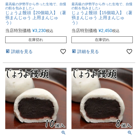
最高級の伊勢芋から作った生地で、自慢
最高級の伊勢芋から作った生地で、自慢
の餡を包みました♪
の餡を包みました♪
じょうよ饅頭【20個箱入】（薯
じょうよ饅頭【15個箱入】（薯
蕷まんじゅう 上用まんじゅ
蕷まんじゅう 上用まんじゅ
う）
う）
当店特別価格
¥
3,230
当店特別価格
¥
2,450
税込
税込
在庫切れ
在庫切れ
詳細を見る
詳細を見る