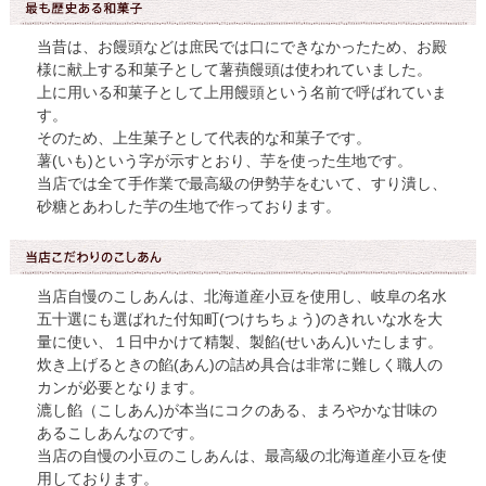
当昔は、お饅頭などは庶民では口にできなかったため、お殿
様に献上する和菓子として薯蕷饅頭は使われていました。
上に用いる和菓子として上用饅頭という名前で呼ばれていま
す。
そのため、上生菓子として代表的な和菓子です。
薯(いも)という字が示すとおり、芋を使った生地です。
当店では全て手作業で最高級の伊勢芋をむいて、すり潰し、
砂糖とあわした芋の生地で作っております。
当店自慢のこしあんは、北海道産小豆を使用し、岐阜の名水
五十選にも選ばれた付知町(つけちちょう)のきれいな水を大
量に使い、１日中かけて精製、製餡(せいあん)いたします。
炊き上げるときの餡(あん)の詰め具合は非常に難しく職人の
カンが必要となります。
漉し餡（こしあん)が本当にコクのある、まろやかな甘味の
あるこしあんなのです。
当店の自慢の小豆のこしあんは、最高級の北海道産小豆を使
用しております。