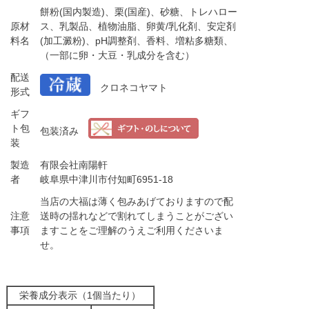
餅粉(国内製造)、栗(国産)、砂糖、トレハロー
原材
ス、乳製品、植物油脂、卵黄/乳化剤、安定剤
料名
(加工澱粉)、pH調整剤、香料、増粘多糖類、
（一部に卵・大豆・乳成分を含む）
配送
クロネコヤマト
形式
ギフ
ト包
包装済み
装
製造
有限会社南陽軒
者
岐阜県中津川市付知町6951-18
当店の大福は薄く包みあげておりますので配
注意
送時の揺れなどで割れてしまうことがござい
事項
ますことをご理解のうえご利用くださいま
せ。
栄養成分表示（1個当たり）