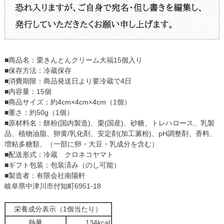
■商品名：栗きんとんクリーム大福15個入り
■保存方法：冷蔵保存
■消費期限：商品発送日より要冷蔵で4日
■内容量：15個
■商品サイズ：約4cm×4cm×4cm（1個）
■重さ：約50g（1個）
■原材料名：餅粉(国内製造)、栗(国産)、砂糖、トレハロース、乳製
品、植物油脂、卵黄/乳化剤、安定剤(加工澱粉)、pH調整剤、香料、
増粘多糖類、（一部に卵・大豆・乳成分を含む）
■配送形式：冷蔵 クロネコヤマト
■ギフト包装：包装済み（のし可能）
■製造者：有限会社南陽軒
岐阜県中津川市付知町6951-18
栄養成分表示（1個当たり）
熱量
134kcal