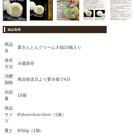
商品
栗きんとんクリーム大福15個入り
名
保存
冷蔵保存
方法
消費
商品発送日より要冷蔵で4日
期限
内容
15個
量
商品
サイ
約4cm×4cm×4cm（1個）
ズ
重さ
約50g（1個）