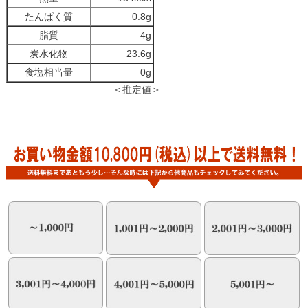
たんぱく質
0.8g
脂質
4g
炭水化物
23.6g
食塩相当量
0g
＜推定値＞