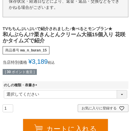
保存状況・経過日などにより、返金・返品・交換などをでき
かねる場合がございます。
TVちちんぷいぷいで紹介されました♪食べるとモンブラン★
和んぶらん!?栗きんとんクリーム大福15個入り 花咲
かタイムズで紹介
商品番号
wa_n_buran_15
¥
3,189
当店特別価格
税込
[
30
ポイント進呈 ]
のしの種類・表書き
(
必
須
)
お気に入りに登録する
カートに入れる