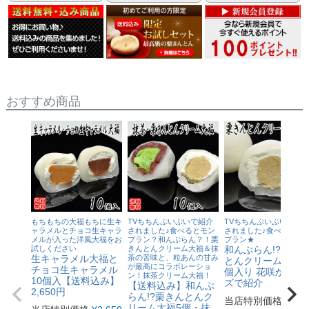
おすすめ商品
もちもちの大福もちに生キ
TVちちんぷいぷいで紹介
TVちちんぷいぷいで紹
ャラメルとチョコ生キャラ
されました♪食べるとモン
されました♪食べるとモ
メルが入った洋風大福をお
ブラン？和んぶらん？！栗
ブラン★
試しください
きんとんクリーム大福＆抹
和んぶらん!?栗き
生キャラメル大福と
茶の苦味と、粒あんの甘み
とんクリーム大福6
が最高にコラボレーショ
チョコ生キャラメル
個入り 花咲かタイ
ン！抹茶クリーム大福！
10個入【送料込み】
ズで紹介
【送料込み】和んぶ
2,650円
らん!?栗きんとんク
当店特別価格
¥
1,3
リーム大福5個・抹