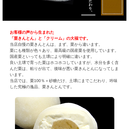
お客様の声から生まれた
「栗きんとん」と「クリーム」の大福です。
当店自慢の栗きんとんは、まず、栗から違います。
栗にも種類が色々あり、最高級の国産栗を使用しています。
国産栗といっても土壌により明確に違います。
良い土壌で育った栗はホコホコしていますが、水分を多く含
んだ栗は、粘りが出て、後味が悪い栗きんとんになってしま
います。
当店では、栗100％＋砂糖だけ、土壌にまでこだわり、吟味
した究極の逸品、栗きんとんです。