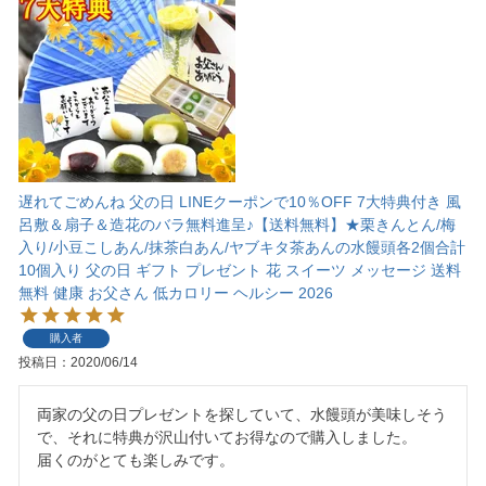
遅れてごめんね 父の日 LINEクーポンで10％OFF 7大特典付き 風
呂敷＆扇子＆造花のバラ無料進呈♪【送料無料】★栗きんとん/梅
入り/小豆こしあん/抹茶白あん/ヤブキタ茶あんの水饅頭各2個合計
10個入り 父の日 ギフト プレゼント 花 スイーツ メッセージ 送料
無料 健康 お父さん 低カロリー ヘルシー 2026
購入者
投稿日
2020/06/14
両家の父の日プレゼントを探していて、水饅頭が美味しそう
で、それに特典が沢山付いてお得なので購入しました。

届くのがとても楽しみです。