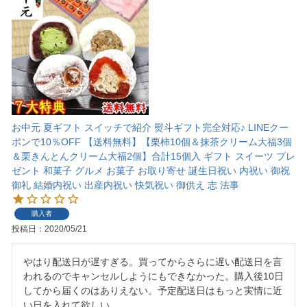
お中元 夏ギフト スイッチで紹介 熨斗ギフト完全対応♪ LINEクー
ポンで10％OFF 【送料無料】【栗柿10個＆抹茶クリーム大福3個
＆栗きんとんクリーム大福2個】合計15個入 ギフト スイーツ プレ
ゼント 和菓子 グルメ お菓子 お取り寄せ 誕生日祝い 内祝い 御祝
御礼 結婚内祝い 出産内祝い 快気祝い 御供え 志 法事
購入者
投稿日
2020/05/21
やはり配送日が遅すぎる。買ってからさらに遅い配送日を言
われるのでキャンセルしようにもできなかった。購入後10日
してから届くのはありえない。予定配送日はもっと実情に近
い日を入れて欲しい。