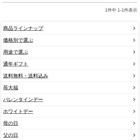
1
件中
1
-
1
件表示
商品ラインナップ
価格別で選ぶ
用途で選ぶ
通年ギフト
送料無料・送料込み
苺大福
バレンタインデー
ホワイトデー
母の日
父の日