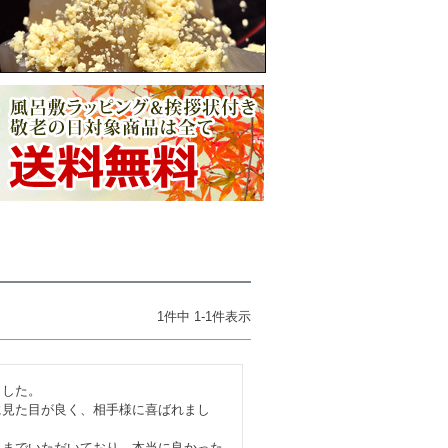
1
件中
1
-
1
件表示
した。

に見た目が良く、相手様に喜ばれまし
礼までいただいており、本当に良かった