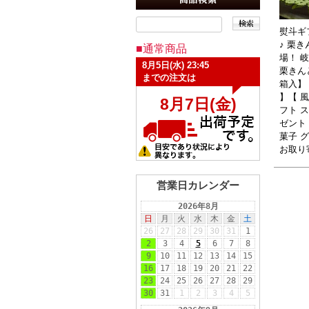
熨斗ギ
♪ 栗
■通常商品
場！ 
栗きんと
箱入】
】【 風
フト 
ゼント
菓子 
お取り
営業日カレンダー