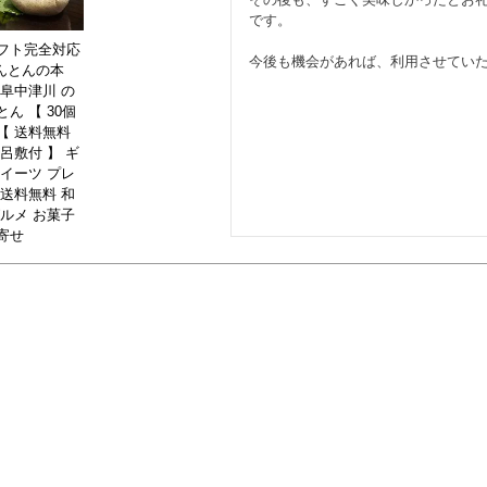
です。

フト完全対応
きんとんの本
岐阜中津川 の
ん 【 30個
【 送料無料
呂敷付 】 ギ
スイーツ プレ
 送料無料 和
グルメ お菓子
寄せ