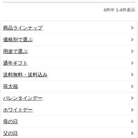
4
件中
1
-
4
件表示
商品ラインナップ
価格別で選ぶ
用途で選ぶ
通年ギフト
送料無料・送料込み
苺大福
バレンタインデー
ホワイトデー
母の日
父の日