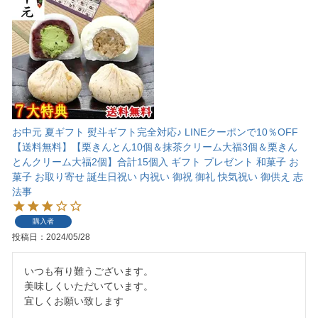
お中元 夏ギフト 熨斗ギフト完全対応♪ LINEクーポンで10％OFF
【送料無料】【栗きんとん10個＆抹茶クリーム大福3個＆栗きん
とんクリーム大福2個】合計15個入 ギフト プレゼント 和菓子 お
菓子 お取り寄せ 誕生日祝い 内祝い 御祝 御礼 快気祝い 御供え 志
法事
購入者
投稿日
2024/05/28
いつも有り難うございます。

美味しくいただいています。

宜しくお願い致します