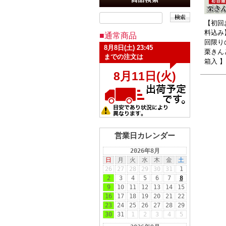
【初回
料込み
■通常商品
回限り
栗きんと
箱入 】
営業日カレンダー