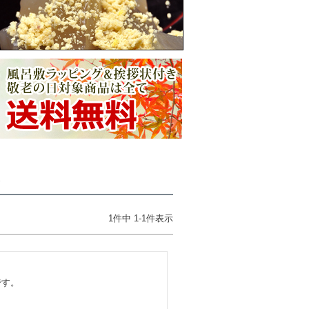
ー
1
件中
1
-
1
件表示
す。
