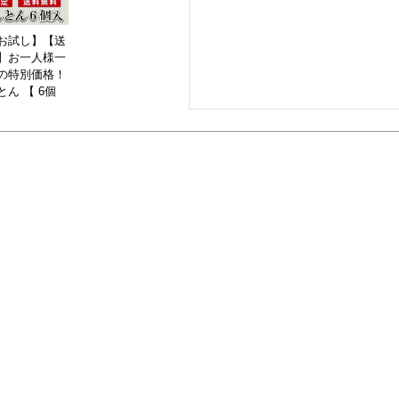
お試し】【送
】お一人様一
の特別価格！
ん 【 6個